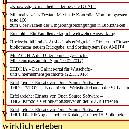
In der Ausgabe
06/2026
(August 20
„Knowledge Unlatched ist der bessere DEAL”
Was Hochschul­bibliotheken von i
Minimalistisches Design. Maximale Kontrolle. Monitoringsystem
testo 160
zum Überwachen der Umgebungsbedingungen in Bibliotheken.
Kinder in der digitalen Welt
Emerald – Ein Familienverlag mit weltweiter Auswirkung
Metadaten als Infrastruktur
Hochschulbibliothek Ansbach als erfolgreicher Pionier im Einsat
bibliothecas neuem Rückgabe- und Sortiersystem flex AMH™
Wenn Bots katalogisieren
Mit ZEDHIA der Unternehmensgeschichte
Mitteleuropas auf der Spur (10.02.2017)
Von Abschlusskleidern bis
ZEDHIA – Das Onlineportal für Wirtschafts-
und Unternehmensgeschichte (22.11.2016)
Geisterjagd-Ausrüstung in der
Erfolgreicher Einsatz von Open Source Software –
„Library of Things“ unterwegs
Teil 3: TYPO3 als Basis für den Website-Relaunch der SUB Ha
Erfolgreicher Einsatz von Open Source Software –
Lesen als Infrastrukturaufgabe
Teil 2: Kitodo als Publikationsserver an der SLUB Dresden
Erfolgreicher Einsatz von Open Source Software –
Wie Jugendliche Social Media
Teil 1: Die BibApp als mobiler Katalog für über 15 Bibliotheken
wirklich erleben