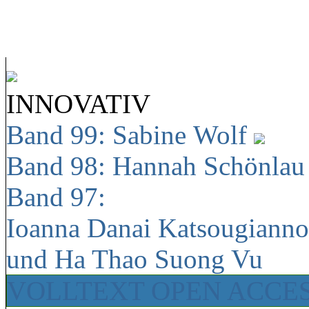
INNOVATIV
Band 99: Sabine Wolf
Band 98: Hannah Schönla
Band 97:
Ioanna Danai Katsougiann
und Ha Thao Suong Vu
VOLLTEXT OPEN ACCE