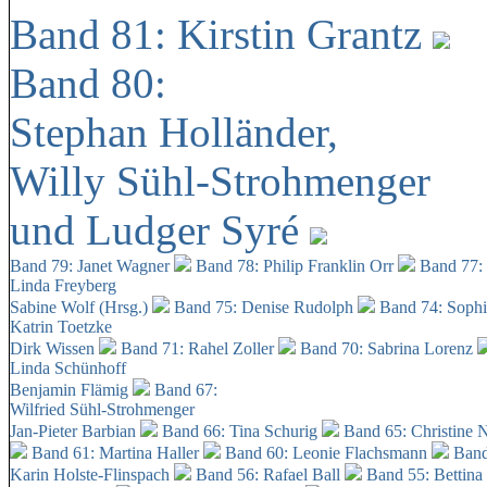
Band 81: Kirstin Grantz
Band 80:
Stephan Holländer,
Willy Sühl-Strohmenger
und Ludger Syré
Band 79: Janet Wagner
Band 78: Philip Franklin Orr
Band 77:
Linda Freyberg
Sabine Wolf (Hrsg.)
Band 75: Denise Rudolph
Band 74: Soph
Katrin Toetzke
Dirk Wissen
Band 71: Rahel Zoller
Band 70: Sabrina Lorenz
Linda Schünhoff
Benjamin Flämig
Band 67:
Wilfried Sühl-Strohmenger
Jan-Pieter Barbian
Band 66: Tina Schurig
Band 65: Christine 
Band 61: Martina Haller
Band 60:
Leonie Flachsmann
Band
Karin Holste-Flinspach
Band 56: Rafael Ball
Band 55: Bettina