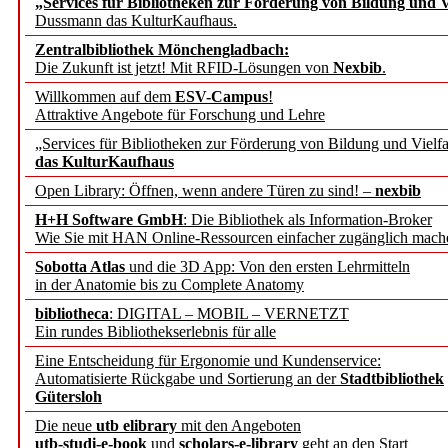
„Services für Bibliotheken zur Förderung von Bildung und Vi
angepasst
Dussmann das KulturKaufhaus.
Zentralbibliothek Mönchengladbach:
Wissenschaftskommunikati
Die Zukunft ist jetzt! Mit RFID-Lösungen von
Nexbib
.
Willkommen auf dem
ESV-Campus
!
konstruktiv!
Attraktive Angebote für Forschung und Lehre
„Services für Bibliotheken zur Förderung von Bildung und Vielfa
Mohr Siebeck übernimmt
das KulturKaufhaus
Open Library: Öffnen, wenn andere Türen zu sind! –
nexbib
und die Zeitschrift für 
H+H Software GmbH
: Die Bibliothek als Information-Broker
Wie Sie mit HAN Online-Ressourcen einfacher zugänglich mach
Francke Attempto
Sobotta Atlas
und die 3D App: Von den ersten Lehrmitteln
in der Anatomie bis zu Complete Anatomy
EBSCO Information Servic
bibliotheca
: DIGITAL – MOBIL – VERNETZT
Recherchefunktionen in
Ein rundes Bibliothekserlebnis für alle
Eine Entscheidung für Ergonomie und Kundenservice:
Automatisierte Rückgabe und Sortierung an der
Stadtbibliothek
Sorbisches Institut neu 
Gütersloh
Geschichte und kulturell
Die neue
utb elibrary
mit den Angeboten
utb-studi-e-book
und
scholars-e-library
geht an den Start