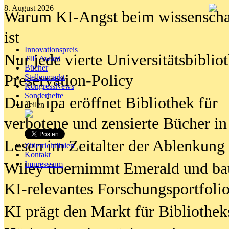
8. August 2026
Warum KI-Angst beim wissenschaft
ist
Innovationspreis
Nur jede vierte Universitätsbibliot
TIP Award
Bücher
Preservation-Policy
Stellenmarkt
KongressNews
Sonderhefte
Dua Lipa eröffnet Bibliothek für
Teilen
verbotene und zensierte Bücher in
Lesen im Zeitalter der Ablenkung
Zitierrichtlinien
Kontakt
Wiley übernimmt Emerald und ba
Impresssum
KI-relevantes Forschungsportfolio
KI prägt den Markt für Bibliothe