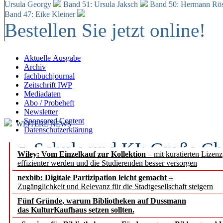
Ursula Georgy
Band 51: Ursula Jaksch
Band 50:
Hermann Rös
Band 47: Eike Kleiner
Bestellen Sie jetzt online!
Aktuelle Ausgabe
Archiv
fachbuchjournal
Zeitschrift IWP
Mediadaten
Abo / Probeheft
Newsletter
Sponsored Content
WEITERE NEWS
Datenschutzerklärung
Schule und KI: Große Ch
Wiley: Vom Einzelkauf zur Kollektion
– mit kuratierten Lizen
effizienter werden und die Studierenden besser versorgen
Voraussetzungen
nexbib: Digitale Partizipation leicht gemacht
–
Zugänglichkeit und Relevanz für die Stadtgesellschaft steigern
Erfolgreiches erstes Hal
Fünf Gründe, warum Bibliotheken auf Dussmann
Segment Research – Ausb
das KulturKaufhaus setzen sollten.