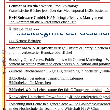
Lehmanns Media
erweitert Produktkatalog:
Künstliche Intelligenz a
Französische Bücher jetzt über das Medienportal Le2B bestellen!
besser zu verstehen
H+H Software GmbH
: HAN bringt effektives Management
und Komfort für die Nutzer unter einen Hut
„Leitbegriffe der Gesund
Ältere Beiträge »»»
des BIÖG erscheinen Ope
««« Neuere Beiträge
Vandenhoeck & Ruprecht
Verlage: Unsere eLibrary in neuem 
und mit verbesserter Benutzeroberfläche!
Aktuelles aus
Boosting Open Access Publications with Content Marketing – 
L
content marketing matters to open access publications and publish
ibrary
Zeutschel Buchscanner OS Q: Digitalisierung in höchster Qualitä
Essentials
Bibliotheken verändern | Transforming Libraries
Bibliotheken für Menschen
Bibliothek 4.0 als Lebensraum: flexible Öffnungszeiten sind gefra
Knowledge Unlatched: Crowdfunding-Runde erfolgreich abgesc
Forschung und Lehre in eigener Sache – Die Bibliothekwissensc
an der Hochschule für Technik und Wirtschaft HTW Chur