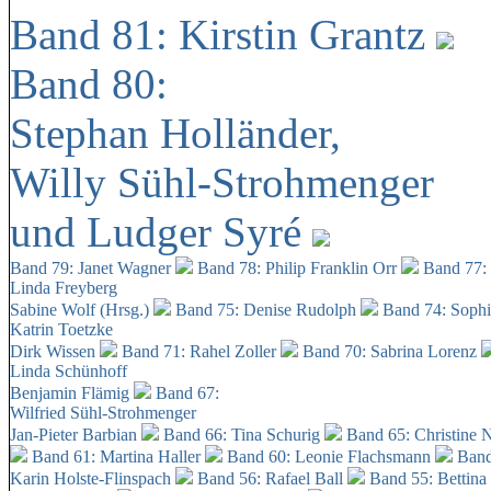
Band 81: Kirstin Grantz
Band 80:
Stephan Holländer,
Willy Sühl-Strohmenger
und Ludger Syré
Band 79: Janet Wagner
Band 78: Philip Franklin Orr
Band 77:
Linda Freyberg
Sabine Wolf (Hrsg.)
Band 75: Denise Rudolph
Band 74: Soph
Katrin Toetzke
Dirk Wissen
Band 71: Rahel Zoller
Band 70: Sabrina Lorenz
Linda Schünhoff
Benjamin Flämig
Band 67:
Wilfried Sühl-Strohmenger
Jan-Pieter Barbian
Band 66: Tina Schurig
Band 65: Christine 
Band 61: Martina Haller
Band 60:
Leonie Flachsmann
Band
Karin Holste-Flinspach
Band 56: Rafael Ball
Band 55: Bettina