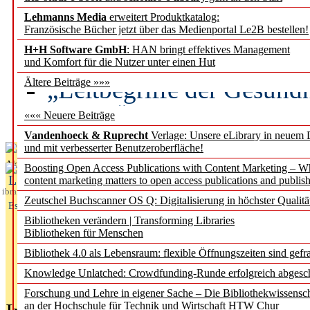
Lehmanns Media
erweitert Produktkatalog:
Künstliche Intelligenz a
Französische Bücher jetzt über das Medienportal Le2B bestellen!
besser zu verstehen
H+H Software GmbH
: HAN bringt effektives Management
und Komfort für die Nutzer unter einen Hut
„Leitbegriffe der Gesund
Ältere Beiträge »»»
des BIÖG erscheinen Ope
««« Neuere Beiträge
Vandenhoeck & Ruprecht
Verlage: Unsere eLibrary in neuem 
und mit verbesserter Benutzeroberfläche!
Aktuelles aus
Boosting Open Access Publications with Content Marketing – 
L
content marketing matters to open access publications and publish
ibrary
Zeutschel Buchscanner OS Q: Digitalisierung in höchster Qualitä
Essentials
Bibliotheken verändern | Transforming Libraries
Bibliotheken für Menschen
Bibliothek 4.0 als Lebensraum: flexible Öffnungszeiten sind gefra
Knowledge Unlatched: Crowdfunding-Runde erfolgreich abgesc
Forschung und Lehre in eigener Sache – Die Bibliothekwissensc
an der Hochschule für Technik und Wirtschaft HTW Chur