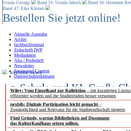
Ursula Georgy
Band 51: Ursula Jaksch
Band 50:
Hermann Rös
Band 47: Eike Kleiner
Bestellen Sie jetzt online!
Aktuelle Ausgabe
Archiv
fachbuchjournal
Zeitschrift IWP
Mediadaten
Abo / Probeheft
Newsletter
Sponsored Content
WEITERE NEWS
Datenschutzerklärung
Schule und KI: Große Ch
Wiley: Vom Einzelkauf zur Kollektion
– mit kuratierten Lizen
effizienter werden und die Studierenden besser versorgen
Voraussetzungen
nexbib: Digitale Partizipation leicht gemacht
–
Zugänglichkeit und Relevanz für die Stadtgesellschaft steigern
Erfolgreiches erstes Hal
Fünf Gründe, warum Bibliotheken auf Dussmann
Segment Research – Ausb
das KulturKaufhaus setzen sollten.