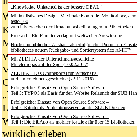
In der Ausgabe
06/2026
(August 20
„Knowledge Unlatched ist der bessere DEAL”
Was Hochschul­bibliotheken von i
Minimalistisches Design. Maximale Kontrolle. Monitoringsystem
testo 160
zum Überwachen der Umgebungsbedingungen in Bibliotheken.
Kinder in der digitalen Welt
Emerald – Ein Familienverlag mit weltweiter Auswirkung
Metadaten als Infrastruktur
Hochschulbibliothek Ansbach als erfolgreicher Pionier im Einsat
bibliothecas neuem Rückgabe- und Sortiersystem flex AMH™
Wenn Bots katalogisieren
Mit ZEDHIA der Unternehmensgeschichte
Mitteleuropas auf der Spur (10.02.2017)
Von Abschlusskleidern bis
ZEDHIA – Das Onlineportal für Wirtschafts-
und Unternehmensgeschichte (22.11.2016)
Geisterjagd-Ausrüstung in der
Erfolgreicher Einsatz von Open Source Software –
„Library of Things“ unterwegs
Teil 3: TYPO3 als Basis für den Website-Relaunch der SUB Ha
Erfolgreicher Einsatz von Open Source Software –
Lesen als Infrastrukturaufgabe
Teil 2: Kitodo als Publikationsserver an der SLUB Dresden
Erfolgreicher Einsatz von Open Source Software –
Wie Jugendliche Social Media
Teil 1: Die BibApp als mobiler Katalog für über 15 Bibliotheken
wirklich erleben