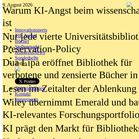
9. August 2026
Warum KI-Angst beim wissenschaft
ist
Innovationspreis
Nur jede vierte Universitätsbibliot
TIP Award
Bücher
Preservation-Policy
Stellenmarkt
KongressNews
Sonderhefte
Dua Lipa eröffnet Bibliothek für
Teilen
verbotene und zensierte Bücher in
Lesen im Zeitalter der Ablenkung
Zitierrichtlinien
Kontakt
Wiley übernimmt Emerald und ba
Impresssum
KI-relevantes Forschungsportfolio
KI prägt den Markt für Bibliothe