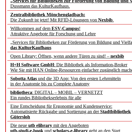
„Services für Bibliotheken zur Förderung von Bildung und Vi
angepasst
Dussmann das KulturKaufhaus.
Zentralbibliothek Mönchengladbach:
Wissenschaftskommunikati
Die Zukunft ist jetzt! Mit RFID-Lösungen von
Nexbib
.
Willkommen auf dem
ESV-Campus
!
konstruktiv!
Attraktive Angebote für Forschung und Lehre
„Services für Bibliotheken zur Förderung von Bildung und Vielfa
Mohr Siebeck übernimmt
das KulturKaufhaus
Open Library: Öffnen, wenn andere Türen zu sind! –
nexbib
und die Zeitschrift für 
H+H Software GmbH
: Die Bibliothek als Information-Broker
Wie Sie mit HAN Online-Ressourcen einfacher zugänglich mach
Francke Attempto
Sobotta Atlas
und die 3D App: Von den ersten Lehrmitteln
in der Anatomie bis zu Complete Anatomy
EBSCO Information Servic
bibliotheca
: DIGITAL – MOBIL – VERNETZT
Recherchefunktionen in
Ein rundes Bibliothekserlebnis für alle
Eine Entscheidung für Ergonomie und Kundenservice:
Automatisierte Rückgabe und Sortierung an der
Stadtbibliothek
Sorbisches Institut neu 
Gütersloh
Geschichte und kulturell
Die neue
utb elibrary
mit den Angeboten
utb-studi-e-book
und
scholars-e-library
geht an den Start