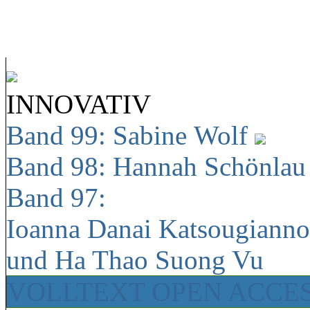
INNOVATIV
Band 99: Sabine Wolf
Band 98: Hannah Schönla
Band 97:
Ioanna Danai Katsougiann
und Ha Thao Suong Vu
VOLLTEXT OPEN ACCE