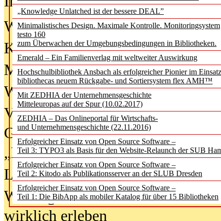
In der Ausgabe
06/2026
(August 20
„Knowledge Unlatched ist der bessere DEAL”
Was Hochschul­bibliotheken von i
Minimalistisches Design. Maximale Kontrolle. Monitoringsystem
testo 160
zum Überwachen der Umgebungsbedingungen in Bibliotheken.
Kinder in der digitalen Welt
Emerald – Ein Familienverlag mit weltweiter Auswirkung
Metadaten als Infrastruktur
Hochschulbibliothek Ansbach als erfolgreicher Pionier im Einsat
bibliothecas neuem Rückgabe- und Sortiersystem flex AMH™
Wenn Bots katalogisieren
Mit ZEDHIA der Unternehmensgeschichte
Mitteleuropas auf der Spur (10.02.2017)
Von Abschlusskleidern bis
ZEDHIA – Das Onlineportal für Wirtschafts-
und Unternehmensgeschichte (22.11.2016)
Geisterjagd-Ausrüstung in der
Erfolgreicher Einsatz von Open Source Software –
„Library of Things“ unterwegs
Teil 3: TYPO3 als Basis für den Website-Relaunch der SUB Ha
Erfolgreicher Einsatz von Open Source Software –
Lesen als Infrastrukturaufgabe
Teil 2: Kitodo als Publikationsserver an der SLUB Dresden
Erfolgreicher Einsatz von Open Source Software –
Wie Jugendliche Social Media
Teil 1: Die BibApp als mobiler Katalog für über 15 Bibliotheken
wirklich erleben