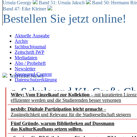
Ursula Georgy
Band 51: Ursula Jaksch
Band 50:
Hermann Rös
Band 47: Eike Kleiner
Bestellen Sie jetzt online!
Aktuelle Ausgabe
Archiv
fachbuchjournal
Zeitschrift IWP
Mediadaten
Abo / Probeheft
Newsletter
Sponsored Content
WEITERE NEWS
Datenschutzerklärung
Schule und KI: Große Ch
Wiley: Vom Einzelkauf zur Kollektion
– mit kuratierten Lizen
effizienter werden und die Studierenden besser versorgen
Voraussetzungen
nexbib: Digitale Partizipation leicht gemacht
–
Zugänglichkeit und Relevanz für die Stadtgesellschaft steigern
Erfolgreiches erstes Hal
Fünf Gründe, warum Bibliotheken auf Dussmann
Segment Research – Ausb
das KulturKaufhaus setzen sollten.