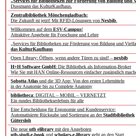
„Services für Bibliotheken zur Förderung von Bildung und Vi
angepasst
Dussmann das KulturKaufhaus.
Zentralbibliothek Mönchengladbach:
Wissenschaftskommunikati
Die Zukunft ist jetzt! Mit RFID-Lösungen von
Nexbib
.
Willkommen auf dem
ESV-Campus
!
konstruktiv!
Attraktive Angebote für Forschung und Lehre
„Services für Bibliotheken zur Förderung von Bildung und Vielfa
Mohr Siebeck übernimmt
das KulturKaufhaus
Open Library: Öffnen, wenn andere Türen zu sind! –
nexbib
und die Zeitschrift für 
H+H Software GmbH
: Die Bibliothek als Information-Broker
Wie Sie mit HAN Online-Ressourcen einfacher zugänglich mach
Francke Attempto
Sobotta Atlas
und die 3D App: Von den ersten Lehrmitteln
in der Anatomie bis zu Complete Anatomy
EBSCO Information Servic
bibliotheca
: DIGITAL – MOBIL – VERNETZT
Recherchefunktionen in
Ein rundes Bibliothekserlebnis für alle
Eine Entscheidung für Ergonomie und Kundenservice:
Automatisierte Rückgabe und Sortierung an der
Stadtbibliothek
Sorbisches Institut neu 
Gütersloh
Geschichte und kulturell
Die neue
utb elibrary
mit den Angeboten
utb-studi-e-book
und
scholars-e-library
geht an den Start