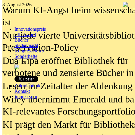
8. August 2026
Warum KI-Angst beim wissenschaft
ist
Innovationspreis
Nur jede vierte Universitätsbibliot
TIP Award
Bücher
Preservation-Policy
Stellenmarkt
KongressNews
Sonderhefte
Dua Lipa eröffnet Bibliothek für
Teilen
verbotene und zensierte Bücher in
Lesen im Zeitalter der Ablenkung
Zitierrichtlinien
Kontakt
Wiley übernimmt Emerald und ba
Impresssum
KI-relevantes Forschungsportfolio
KI prägt den Markt für Bibliothe