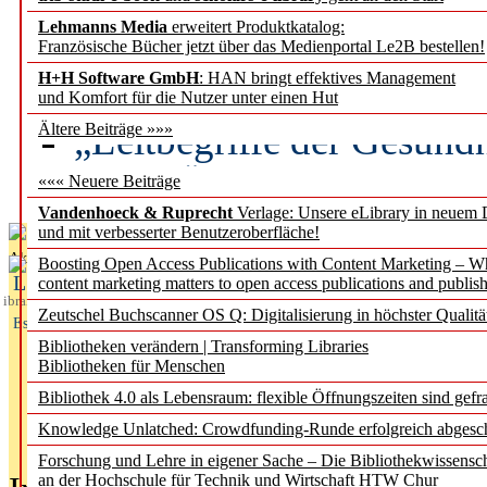
Lehmanns Media
erweitert Produktkatalog:
Künstliche Intelligenz a
Französische Bücher jetzt über das Medienportal Le2B bestellen!
besser zu verstehen
H+H Software GmbH
: HAN bringt effektives Management
und Komfort für die Nutzer unter einen Hut
„Leitbegriffe der Gesund
Ältere Beiträge »»»
des BIÖG erscheinen Ope
««« Neuere Beiträge
Vandenhoeck & Ruprecht
Verlage: Unsere eLibrary in neuem 
und mit verbesserter Benutzeroberfläche!
Aktuelles aus
Boosting Open Access Publications with Content Marketing – 
L
content marketing matters to open access publications and publish
ibrary
Zeutschel Buchscanner OS Q: Digitalisierung in höchster Qualitä
Essentials
Bibliotheken verändern | Transforming Libraries
Bibliotheken für Menschen
Bibliothek 4.0 als Lebensraum: flexible Öffnungszeiten sind gefra
Knowledge Unlatched: Crowdfunding-Runde erfolgreich abgesc
Forschung und Lehre in eigener Sache – Die Bibliothekwissensc
an der Hochschule für Technik und Wirtschaft HTW Chur