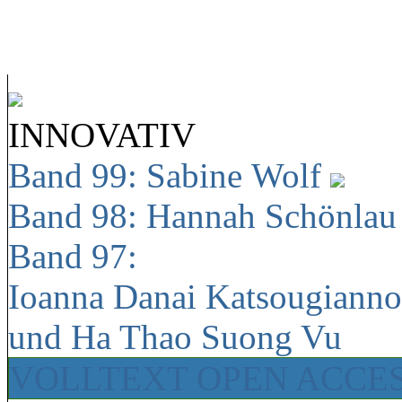
INNOVATIV
Band 99: Sabine Wolf
Band 98: Hannah Schönla
Band 97:
Ioanna Danai Katsougiann
und Ha Thao Suong Vu
VOLLTEXT OPEN ACCE