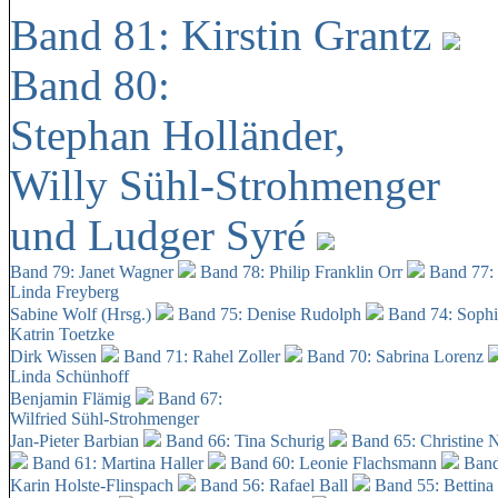
Band 81: Kirstin Grantz
Band 80:
Stephan Holländer,
Willy Sühl-Strohmenger
und Ludger Syré
Band 79: Janet Wagner
Band 78: Philip Franklin Orr
Band 77:
Linda Freyberg
Sabine Wolf (Hrsg.)
Band 75: Denise Rudolph
Band 74: Soph
Katrin Toetzke
Dirk Wissen
Band 71: Rahel Zoller
Band 70: Sabrina Lorenz
Linda Schünhoff
Benjamin Flämig
Band 67:
Wilfried Sühl-Strohmenger
Jan-Pieter Barbian
Band 66: Tina Schurig
Band 65: Christine 
Band 61: Martina Haller
Band 60:
Leonie Flachsmann
Band
Karin Holste-Flinspach
Band 56: Rafael Ball
Band 55: Bettina