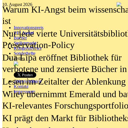
10. August 2026
Warum KI-Angst beim wissenschaft
ist
Innovationspreis
Nur jede vierte Universitätsbibliot
TIP Award
Bücher
Preservation-Policy
Stellenmarkt
KongressNews
Sonderhefte
Dua Lipa eröffnet Bibliothek für
Teilen
verbotene und zensierte Bücher in
Lesen im Zeitalter der Ablenkung
Zitierrichtlinien
Kontakt
Wiley übernimmt Emerald und ba
Impresssum
KI-relevantes Forschungsportfolio
KI prägt den Markt für Bibliothe