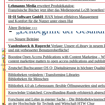
Lehmanns Media
erweitert Produktkatalog:
Künstliche Intelligenz a
Französische Bücher jetzt über das Medienportal Le2B bestellen!
besser zu verstehen
H+H Software GmbH
: HAN bringt effektives Management
und Komfort für die Nutzer unter einen Hut
„Leitbegriffe der Gesund
Ältere Beiträge »»»
des BIÖG erscheinen Ope
««« Neuere Beiträge
Vandenhoeck & Ruprecht
Verlage: Unsere eLibrary in neuem 
und mit verbesserter Benutzeroberfläche!
Aktuelles aus
Boosting Open Access Publications with Content Marketing – 
L
content marketing matters to open access publications and publish
ibrary
Zeutschel Buchscanner OS Q: Digitalisierung in höchster Qualitä
Essentials
Bibliotheken verändern | Transforming Libraries
Bibliotheken für Menschen
Bibliothek 4.0 als Lebensraum: flexible Öffnungszeiten sind gefra
Knowledge Unlatched: Crowdfunding-Runde erfolgreich abgesc
Forschung und Lehre in eigener Sache – Die Bibliothekwissensc
an der Hochschule für Technik und Wirtschaft HTW Chur