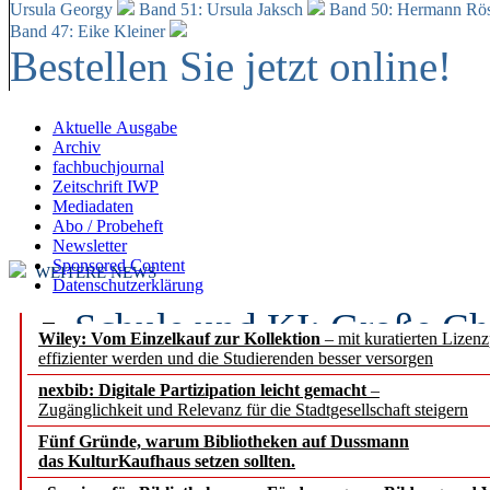
Ursula Georgy
Band 51: Ursula Jaksch
Band 50:
Hermann Rös
Band 47: Eike Kleiner
Bestellen Sie jetzt online!
Aktuelle Ausgabe
Archiv
fachbuchjournal
Zeitschrift IWP
Mediadaten
Abo / Probeheft
Newsletter
Sponsored Content
WEITERE NEWS
Datenschutzerklärung
Schule und KI: Große Ch
Wiley: Vom Einzelkauf zur Kollektion
– mit kuratierten Lizen
effizienter werden und die Studierenden besser versorgen
Voraussetzungen
nexbib: Digitale Partizipation leicht gemacht
–
Zugänglichkeit und Relevanz für die Stadtgesellschaft steigern
Erfolgreiches erstes Hal
Fünf Gründe, warum Bibliotheken auf Dussmann
Segment Research – Ausb
das KulturKaufhaus setzen sollten.