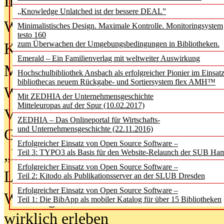
In der Ausgabe
06/2026
(August 20
„Knowledge Unlatched ist der bessere DEAL”
Was Hochschul­bibliotheken von i
Minimalistisches Design. Maximale Kontrolle. Monitoringsystem
testo 160
zum Überwachen der Umgebungsbedingungen in Bibliotheken.
Kinder in der digitalen Welt
Emerald – Ein Familienverlag mit weltweiter Auswirkung
Metadaten als Infrastruktur
Hochschulbibliothek Ansbach als erfolgreicher Pionier im Einsat
bibliothecas neuem Rückgabe- und Sortiersystem flex AMH™
Wenn Bots katalogisieren
Mit ZEDHIA der Unternehmensgeschichte
Mitteleuropas auf der Spur (10.02.2017)
Von Abschlusskleidern bis
ZEDHIA – Das Onlineportal für Wirtschafts-
und Unternehmensgeschichte (22.11.2016)
Geisterjagd-Ausrüstung in der
Erfolgreicher Einsatz von Open Source Software –
„Library of Things“ unterwegs
Teil 3: TYPO3 als Basis für den Website-Relaunch der SUB Ha
Erfolgreicher Einsatz von Open Source Software –
Lesen als Infrastrukturaufgabe
Teil 2: Kitodo als Publikationsserver an der SLUB Dresden
Erfolgreicher Einsatz von Open Source Software –
Wie Jugendliche Social Media
Teil 1: Die BibApp als mobiler Katalog für über 15 Bibliotheken
wirklich erleben