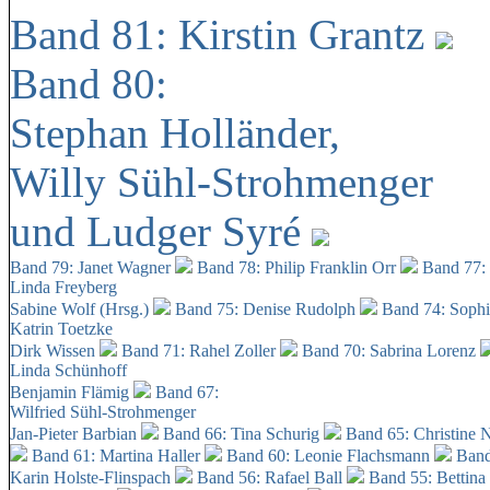
Band 81: Kirstin Grantz
Band 80:
Stephan Holländer,
Willy Sühl-Strohmenger
und Ludger Syré
Band 79: Janet Wagner
Band 78: Philip Franklin Orr
Band 77:
Linda Freyberg
Sabine Wolf (Hrsg.)
Band 75: Denise Rudolph
Band 74: Soph
Katrin Toetzke
Dirk Wissen
Band 71: Rahel Zoller
Band 70: Sabrina Lorenz
Linda Schünhoff
Benjamin Flämig
Band 67:
Wilfried Sühl-Strohmenger
Jan-Pieter Barbian
Band 66: Tina Schurig
Band 65: Christine 
Band 61: Martina Haller
Band 60:
Leonie Flachsmann
Band
Karin Holste-Flinspach
Band 56: Rafael Ball
Band 55: Bettina