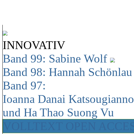
INNOVATIV
Band 99: Sabine Wolf
Band 98: Hannah Schönla
Band 97:
Ioanna Danai Katsougiann
und Ha Thao Suong Vu
VOLLTEXT OPEN ACCE