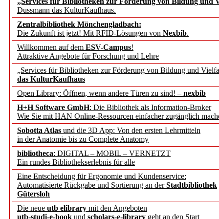
„Services für Bibliotheken zur Förderung von Bildung und Vi
angepasst
Dussmann das KulturKaufhaus.
Zentralbibliothek Mönchengladbach:
Wissenschaftskommunikati
Die Zukunft ist jetzt! Mit RFID-Lösungen von
Nexbib
.
Willkommen auf dem
ESV-Campus
!
konstruktiv!
Attraktive Angebote für Forschung und Lehre
„Services für Bibliotheken zur Förderung von Bildung und Vielfa
Mohr Siebeck übernimmt
das KulturKaufhaus
Open Library: Öffnen, wenn andere Türen zu sind! –
nexbib
und die Zeitschrift für 
H+H Software GmbH
: Die Bibliothek als Information-Broker
Wie Sie mit HAN Online-Ressourcen einfacher zugänglich mach
Francke Attempto
Sobotta Atlas
und die 3D App: Von den ersten Lehrmitteln
in der Anatomie bis zu Complete Anatomy
EBSCO Information Servic
bibliotheca
: DIGITAL – MOBIL – VERNETZT
Recherchefunktionen in
Ein rundes Bibliothekserlebnis für alle
Eine Entscheidung für Ergonomie und Kundenservice:
Automatisierte Rückgabe und Sortierung an der
Stadtbibliothek
Sorbisches Institut neu 
Gütersloh
Geschichte und kulturell
Die neue
utb elibrary
mit den Angeboten
utb-studi-e-book
und
scholars-e-library
geht an den Start