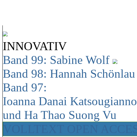
INNOVATIV
Band 99: Sabine Wolf
Band 98: Hannah Schönla
Band 97:
Ioanna Danai Katsougiann
und Ha Thao Suong Vu
VOLLTEXT OPEN ACCE