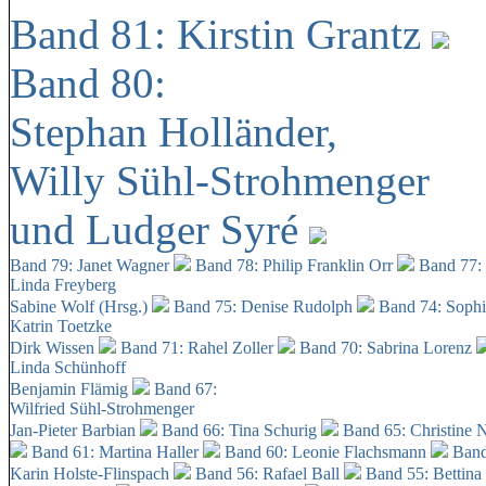
Band 81: Kirstin Grantz
Band 80:
Stephan Holländer,
Willy Sühl-Strohmenger
und Ludger Syré
Band 79: Janet Wagner
Band 78: Philip Franklin Orr
Band 77:
Linda Freyberg
Sabine Wolf (Hrsg.)
Band 75: Denise Rudolph
Band 74: Soph
Katrin Toetzke
Dirk Wissen
Band 71: Rahel Zoller
Band 70: Sabrina Lorenz
Linda Schünhoff
Benjamin Flämig
Band 67:
Wilfried Sühl-Strohmenger
Jan-Pieter Barbian
Band 66: Tina Schurig
Band 65: Christine 
Band 61: Martina Haller
Band 60:
Leonie Flachsmann
Band
Karin Holste-Flinspach
Band 56: Rafael Ball
Band 55: Bettina