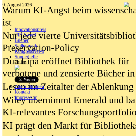
9. August 2026
Warum KI-Angst beim wissenschaft
ist
Innovationspreis
Nur jede vierte Universitätsbibliot
TIP Award
Bücher
Preservation-Policy
Stellenmarkt
KongressNews
Sonderhefte
Dua Lipa eröffnet Bibliothek für
Teilen
verbotene und zensierte Bücher in
Lesen im Zeitalter der Ablenkung
Zitierrichtlinien
Kontakt
Wiley übernimmt Emerald und ba
Impresssum
KI-relevantes Forschungsportfolio
KI prägt den Markt für Bibliothe