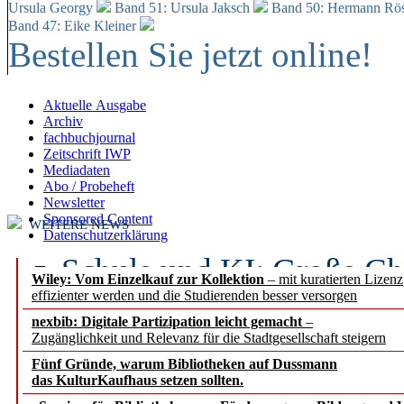
Ursula Georgy
Band 51: Ursula Jaksch
Band 50:
Hermann Rös
Band 47: Eike Kleiner
Bestellen Sie jetzt online!
Aktuelle Ausgabe
Archiv
fachbuchjournal
Zeitschrift IWP
Mediadaten
Abo / Probeheft
Newsletter
Sponsored Content
WEITERE NEWS
Datenschutzerklärung
Schule und KI: Große Ch
Wiley: Vom Einzelkauf zur Kollektion
– mit kuratierten Lizen
effizienter werden und die Studierenden besser versorgen
Voraussetzungen
nexbib: Digitale Partizipation leicht gemacht
–
Zugänglichkeit und Relevanz für die Stadtgesellschaft steigern
Erfolgreiches erstes Hal
Fünf Gründe, warum Bibliotheken auf Dussmann
Segment Research – Ausb
das KulturKaufhaus setzen sollten.