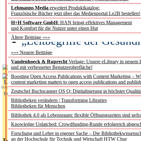
Lehmanns Media
erweitert Produktkatalog:
Künstliche Intelligenz a
Französische Bücher jetzt über das Medienportal Le2B bestellen!
besser zu verstehen
H+H Software GmbH
: HAN bringt effektives Management
und Komfort für die Nutzer unter einen Hut
„Leitbegriffe der Gesund
Ältere Beiträge »»»
des BIÖG erscheinen Ope
««« Neuere Beiträge
Vandenhoeck & Ruprecht
Verlage: Unsere eLibrary in neuem 
und mit verbesserter Benutzeroberfläche!
Aktuelles aus
Boosting Open Access Publications with Content Marketing – 
L
content marketing matters to open access publications and publish
ibrary
Zeutschel Buchscanner OS Q: Digitalisierung in höchster Qualitä
Essentials
Bibliotheken verändern | Transforming Libraries
Bibliotheken für Menschen
Bibliothek 4.0 als Lebensraum: flexible Öffnungszeiten sind gefra
Knowledge Unlatched: Crowdfunding-Runde erfolgreich abgesc
Forschung und Lehre in eigener Sache – Die Bibliothekwissensc
an der Hochschule für Technik und Wirtschaft HTW Chur