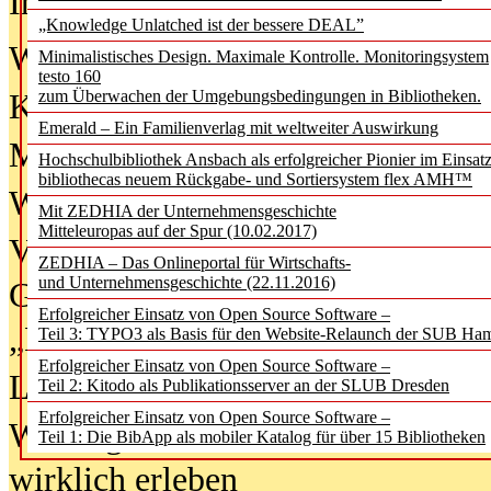
In der Ausgabe
06/2026
(August 20
„Knowledge Unlatched ist der bessere DEAL”
Was Hochschul­bibliotheken von i
Minimalistisches Design. Maximale Kontrolle. Monitoringsystem
testo 160
zum Überwachen der Umgebungsbedingungen in Bibliotheken.
Kinder in der digitalen Welt
Emerald – Ein Familienverlag mit weltweiter Auswirkung
Metadaten als Infrastruktur
Hochschulbibliothek Ansbach als erfolgreicher Pionier im Einsat
bibliothecas neuem Rückgabe- und Sortiersystem flex AMH™
Wenn Bots katalogisieren
Mit ZEDHIA der Unternehmensgeschichte
Mitteleuropas auf der Spur (10.02.2017)
Von Abschlusskleidern bis
ZEDHIA – Das Onlineportal für Wirtschafts-
und Unternehmensgeschichte (22.11.2016)
Geisterjagd-Ausrüstung in der
Erfolgreicher Einsatz von Open Source Software –
„Library of Things“ unterwegs
Teil 3: TYPO3 als Basis für den Website-Relaunch der SUB Ha
Erfolgreicher Einsatz von Open Source Software –
Lesen als Infrastrukturaufgabe
Teil 2: Kitodo als Publikationsserver an der SLUB Dresden
Erfolgreicher Einsatz von Open Source Software –
Wie Jugendliche Social Media
Teil 1: Die BibApp als mobiler Katalog für über 15 Bibliotheken
wirklich erleben