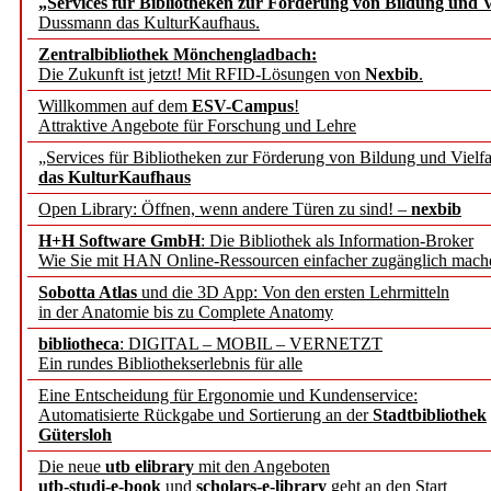
„Services für Bibliotheken zur Förderung von Bildung und Vi
angepasst
Dussmann das KulturKaufhaus.
Zentralbibliothek Mönchengladbach:
Wissenschaftskommunikati
Die Zukunft ist jetzt! Mit RFID-Lösungen von
Nexbib
.
Willkommen auf dem
ESV-Campus
!
konstruktiv!
Attraktive Angebote für Forschung und Lehre
„Services für Bibliotheken zur Förderung von Bildung und Vielfa
Mohr Siebeck übernimmt
das KulturKaufhaus
Open Library: Öffnen, wenn andere Türen zu sind! –
nexbib
und die Zeitschrift für 
H+H Software GmbH
: Die Bibliothek als Information-Broker
Wie Sie mit HAN Online-Ressourcen einfacher zugänglich mach
Francke Attempto
Sobotta Atlas
und die 3D App: Von den ersten Lehrmitteln
in der Anatomie bis zu Complete Anatomy
EBSCO Information Servic
bibliotheca
: DIGITAL – MOBIL – VERNETZT
Recherchefunktionen in
Ein rundes Bibliothekserlebnis für alle
Eine Entscheidung für Ergonomie und Kundenservice:
Automatisierte Rückgabe und Sortierung an der
Stadtbibliothek
Sorbisches Institut neu 
Gütersloh
Geschichte und kulturell
Die neue
utb elibrary
mit den Angeboten
utb-studi-e-book
und
scholars-e-library
geht an den Start