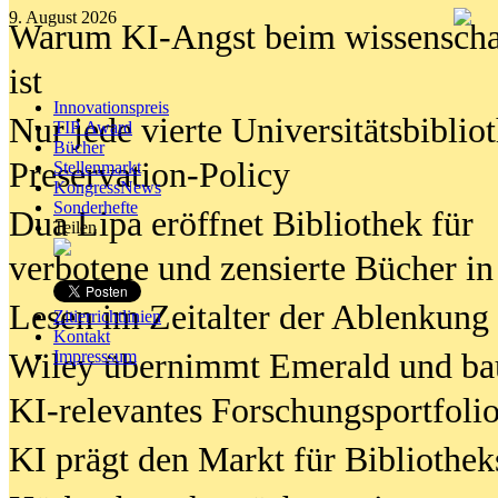
9. August 2026
Warum KI-Angst beim wissenschaft
ist
Innovationspreis
Nur jede vierte Universitätsbibliot
TIP Award
Bücher
Preservation-Policy
Stellenmarkt
KongressNews
Sonderhefte
Dua Lipa eröffnet Bibliothek für
Teilen
verbotene und zensierte Bücher in
Lesen im Zeitalter der Ablenkung
Zitierrichtlinien
Kontakt
Wiley übernimmt Emerald und ba
Impresssum
KI-relevantes Forschungsportfolio
KI prägt den Markt für Bibliothe