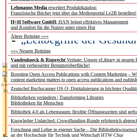
Lehmanns Media
erweitert Produktkatalog:
Künstliche Intelligenz a
Französische Bücher jetzt über das Medienportal Le2B bestellen!
besser zu verstehen
H+H Software GmbH
: HAN bringt effektives Management
und Komfort für die Nutzer unter einen Hut
„Leitbegriffe der Gesund
Ältere Beiträge »»»
des BIÖG erscheinen Ope
««« Neuere Beiträge
Vandenhoeck & Ruprecht
Verlage: Unsere eLibrary in neuem 
und mit verbesserter Benutzeroberfläche!
Aktuelles aus
Boosting Open Access Publications with Content Marketing – 
L
content marketing matters to open access publications and publish
ibrary
Zeutschel Buchscanner OS Q: Digitalisierung in höchster Qualitä
Essentials
Bibliotheken verändern | Transforming Libraries
Bibliotheken für Menschen
Bibliothek 4.0 als Lebensraum: flexible Öffnungszeiten sind gefra
Knowledge Unlatched: Crowdfunding-Runde erfolgreich abgesc
Forschung und Lehre in eigener Sache – Die Bibliothekwissensc
an der Hochschule für Technik und Wirtschaft HTW Chur