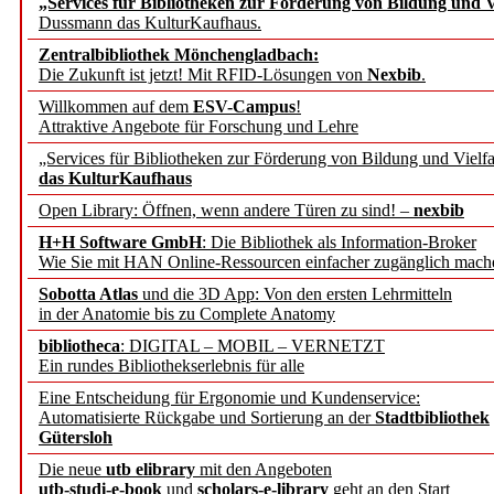
„Services für Bibliotheken zur Förderung von Bildung und Vi
angepasst
Dussmann das KulturKaufhaus.
Zentralbibliothek Mönchengladbach:
Wissenschaftskommunikati
Die Zukunft ist jetzt! Mit RFID-Lösungen von
Nexbib
.
Willkommen auf dem
ESV-Campus
!
konstruktiv!
Attraktive Angebote für Forschung und Lehre
„Services für Bibliotheken zur Förderung von Bildung und Vielfa
Mohr Siebeck übernimmt
das KulturKaufhaus
Open Library: Öffnen, wenn andere Türen zu sind! –
nexbib
und die Zeitschrift für 
H+H Software GmbH
: Die Bibliothek als Information-Broker
Wie Sie mit HAN Online-Ressourcen einfacher zugänglich mach
Francke Attempto
Sobotta Atlas
und die 3D App: Von den ersten Lehrmitteln
in der Anatomie bis zu Complete Anatomy
EBSCO Information Servic
bibliotheca
: DIGITAL – MOBIL – VERNETZT
Recherchefunktionen in
Ein rundes Bibliothekserlebnis für alle
Eine Entscheidung für Ergonomie und Kundenservice:
Automatisierte Rückgabe und Sortierung an der
Stadtbibliothek
Sorbisches Institut neu 
Gütersloh
Geschichte und kulturell
Die neue
utb elibrary
mit den Angeboten
utb-studi-e-book
und
scholars-e-library
geht an den Start