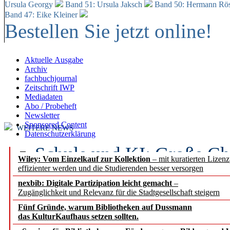
Ursula Georgy
Band 51: Ursula Jaksch
Band 50:
Hermann Rös
Band 47: Eike Kleiner
Bestellen Sie jetzt online!
Aktuelle Ausgabe
Archiv
fachbuchjournal
Zeitschrift IWP
Mediadaten
Abo / Probeheft
Newsletter
Sponsored Content
WEITERE NEWS
Datenschutzerklärung
Schule und KI: Große Ch
Wiley: Vom Einzelkauf zur Kollektion
– mit kuratierten Lizen
effizienter werden und die Studierenden besser versorgen
Voraussetzungen
nexbib: Digitale Partizipation leicht gemacht
–
Zugänglichkeit und Relevanz für die Stadtgesellschaft steigern
Erfolgreiches erstes Hal
Fünf Gründe, warum Bibliotheken auf Dussmann
Segment Research – Ausb
das KulturKaufhaus setzen sollten.