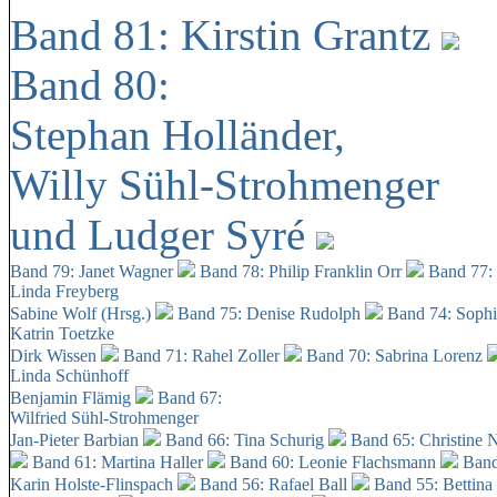
Band 81: Kirstin Grantz
Band 80:
Stephan Holländer,
Willy Sühl-Strohmenger
und Ludger Syré
Band 79: Janet Wagner
Band 78: Philip Franklin Orr
Band 77:
Linda Freyberg
Sabine Wolf (Hrsg.)
Band 75: Denise Rudolph
Band 74: Soph
Katrin Toetzke
Dirk Wissen
Band 71: Rahel Zoller
Band 70: Sabrina Lorenz
Linda Schünhoff
Benjamin Flämig
Band 67:
Wilfried Sühl-Strohmenger
Jan-Pieter Barbian
Band 66: Tina Schurig
Band 65: Christine 
Band 61: Martina Haller
Band 60:
Leonie Flachsmann
Band
Karin Holste-Flinspach
Band 56: Rafael Ball
Band 55: Bettina