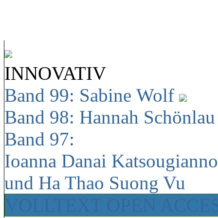
INNOVATIV
Band 99: Sabine Wolf
Band 98: Hannah Schönla
Band 97:
Ioanna Danai Katsougiann
und Ha Thao Suong Vu
VOLLTEXT OPEN ACCE