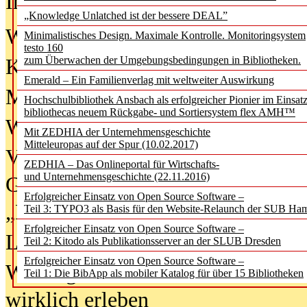
In der Ausgabe
06/2026
(August 20
„Knowledge Unlatched ist der bessere DEAL”
Was Hochschul­bibliotheken von i
Minimalistisches Design. Maximale Kontrolle. Monitoringsystem
testo 160
zum Überwachen der Umgebungsbedingungen in Bibliotheken.
Kinder in der digitalen Welt
Emerald – Ein Familienverlag mit weltweiter Auswirkung
Metadaten als Infrastruktur
Hochschulbibliothek Ansbach als erfolgreicher Pionier im Einsat
bibliothecas neuem Rückgabe- und Sortiersystem flex AMH™
Wenn Bots katalogisieren
Mit ZEDHIA der Unternehmensgeschichte
Mitteleuropas auf der Spur (10.02.2017)
Von Abschlusskleidern bis
ZEDHIA – Das Onlineportal für Wirtschafts-
und Unternehmensgeschichte (22.11.2016)
Geisterjagd-Ausrüstung in der
Erfolgreicher Einsatz von Open Source Software –
„Library of Things“ unterwegs
Teil 3: TYPO3 als Basis für den Website-Relaunch der SUB Ha
Erfolgreicher Einsatz von Open Source Software –
Lesen als Infrastrukturaufgabe
Teil 2: Kitodo als Publikationsserver an der SLUB Dresden
Erfolgreicher Einsatz von Open Source Software –
Wie Jugendliche Social Media
Teil 1: Die BibApp als mobiler Katalog für über 15 Bibliotheken
wirklich erleben