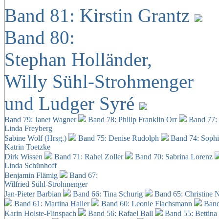
Band 81: Kirstin Grantz
Band 80:
Stephan Holländer,
Willy Sühl-Strohmenger
und Ludger Syré
Band 79: Janet Wagner
Band 78: Philip Franklin Orr
Band 77:
Linda Freyberg
Sabine Wolf (Hrsg.)
Band 75: Denise Rudolph
Band 74: Soph
Katrin Toetzke
Dirk Wissen
Band 71: Rahel Zoller
Band 70: Sabrina Lorenz
Linda Schünhoff
Benjamin Flämig
Band 67:
Wilfried Sühl-Strohmenger
Jan-Pieter Barbian
Band 66: Tina Schurig
Band 65: Christine 
Band 61: Martina Haller
Band 60:
Leonie Flachsmann
Band
Karin Holste-Flinspach
Band 56: Rafael Ball
Band 55: Bettina