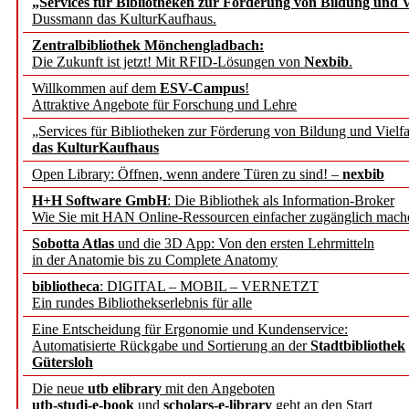
„Services für Bibliotheken zur Förderung von Bildung und Vi
angepasst
Dussmann das KulturKaufhaus.
Zentralbibliothek Mönchengladbach:
Wissenschaftskommunikati
Die Zukunft ist jetzt! Mit RFID-Lösungen von
Nexbib
.
Willkommen auf dem
ESV-Campus
!
konstruktiv!
Attraktive Angebote für Forschung und Lehre
„Services für Bibliotheken zur Förderung von Bildung und Vielfa
Mohr Siebeck übernimmt
das KulturKaufhaus
Open Library: Öffnen, wenn andere Türen zu sind! –
nexbib
und die Zeitschrift für 
H+H Software GmbH
: Die Bibliothek als Information-Broker
Wie Sie mit HAN Online-Ressourcen einfacher zugänglich mach
Francke Attempto
Sobotta Atlas
und die 3D App: Von den ersten Lehrmitteln
in der Anatomie bis zu Complete Anatomy
EBSCO Information Servic
bibliotheca
: DIGITAL – MOBIL – VERNETZT
Recherchefunktionen in
Ein rundes Bibliothekserlebnis für alle
Eine Entscheidung für Ergonomie und Kundenservice:
Automatisierte Rückgabe und Sortierung an der
Stadtbibliothek
Sorbisches Institut neu 
Gütersloh
Geschichte und kulturell
Die neue
utb elibrary
mit den Angeboten
utb-studi-e-book
und
scholars-e-library
geht an den Start