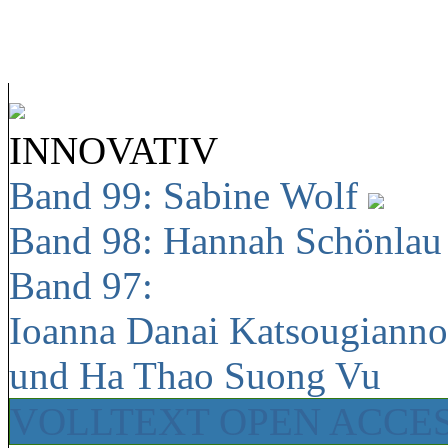
INNOVATIV
Band 99: Sabine Wolf
Band 98: Hannah Schönla
Band 97:
Ioanna Danai Katsougiann
und Ha Thao Suong Vu
VOLLTEXT OPEN ACCE