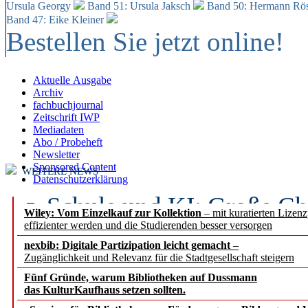
Ursula Georgy
Band 51: Ursula Jaksch
Band 50:
Hermann Rös
Band 47: Eike Kleiner
Bestellen Sie jetzt online!
Aktuelle Ausgabe
Archiv
fachbuchjournal
Zeitschrift IWP
Mediadaten
Abo / Probeheft
Newsletter
Sponsored Content
WEITERE NEWS
Datenschutzerklärung
Schule und KI: Große Ch
Wiley: Vom Einzelkauf zur Kollektion
– mit kuratierten Lizen
effizienter werden und die Studierenden besser versorgen
Voraussetzungen
nexbib: Digitale Partizipation leicht gemacht
–
Zugänglichkeit und Relevanz für die Stadtgesellschaft steigern
Erfolgreiches erstes Hal
Fünf Gründe, warum Bibliotheken auf Dussmann
Segment Research – Ausb
das KulturKaufhaus setzen sollten.