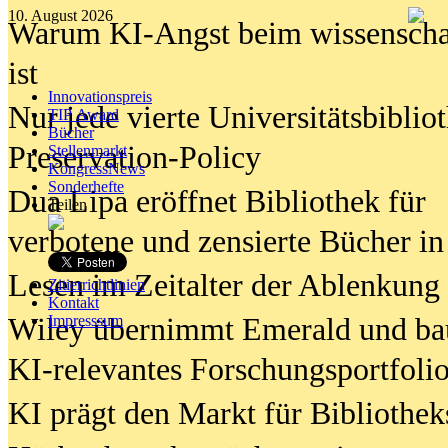
10. August 2026
Warum KI-Angst beim wissenschaft
ist
Innovationspreis
Nur jede vierte Universitätsbibliot
TIP Award
Bücher
Preservation-Policy
Stellenmarkt
KongressNews
Sonderhefte
Dua Lipa eröffnet Bibliothek für
Teilen
verbotene und zensierte Bücher in
Lesen im Zeitalter der Ablenkung
Zitierrichtlinien
Kontakt
Wiley übernimmt Emerald und ba
Impresssum
KI-relevantes Forschungsportfolio
KI prägt den Markt für Bibliothe