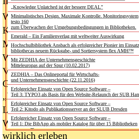
In der Ausgabe
06/2026
(August 20
„Knowledge Unlatched ist der bessere DEAL”
Was Hochschul­bibliotheken von i
Minimalistisches Design. Maximale Kontrolle. Monitoringsystem
testo 160
zum Überwachen der Umgebungsbedingungen in Bibliotheken.
Kinder in der digitalen Welt
Emerald – Ein Familienverlag mit weltweiter Auswirkung
Metadaten als Infrastruktur
Hochschulbibliothek Ansbach als erfolgreicher Pionier im Einsat
bibliothecas neuem Rückgabe- und Sortiersystem flex AMH™
Wenn Bots katalogisieren
Mit ZEDHIA der Unternehmensgeschichte
Mitteleuropas auf der Spur (10.02.2017)
Von Abschlusskleidern bis
ZEDHIA – Das Onlineportal für Wirtschafts-
und Unternehmensgeschichte (22.11.2016)
Geisterjagd-Ausrüstung in der
Erfolgreicher Einsatz von Open Source Software –
„Library of Things“ unterwegs
Teil 3: TYPO3 als Basis für den Website-Relaunch der SUB Ha
Erfolgreicher Einsatz von Open Source Software –
Lesen als Infrastrukturaufgabe
Teil 2: Kitodo als Publikationsserver an der SLUB Dresden
Erfolgreicher Einsatz von Open Source Software –
Wie Jugendliche Social Media
Teil 1: Die BibApp als mobiler Katalog für über 15 Bibliotheken
wirklich erleben