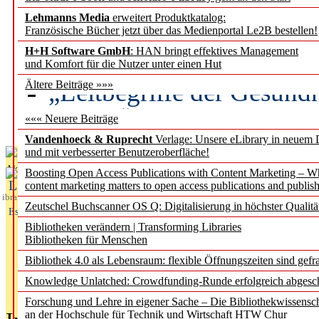
Lehmanns Media
erweitert Produktkatalog:
Künstliche Intelligenz a
Französische Bücher jetzt über das Medienportal Le2B bestellen!
besser zu verstehen
H+H Software GmbH
: HAN bringt effektives Management
und Komfort für die Nutzer unter einen Hut
„Leitbegriffe der Gesund
Ältere Beiträge »»»
des BIÖG erscheinen Ope
««« Neuere Beiträge
Vandenhoeck & Ruprecht
Verlage: Unsere eLibrary in neuem 
und mit verbesserter Benutzeroberfläche!
Aktuelles aus
Boosting Open Access Publications with Content Marketing – 
L
content marketing matters to open access publications and publish
ibrary
Zeutschel Buchscanner OS Q: Digitalisierung in höchster Qualitä
Essentials
Bibliotheken verändern | Transforming Libraries
Bibliotheken für Menschen
Bibliothek 4.0 als Lebensraum: flexible Öffnungszeiten sind gefra
Knowledge Unlatched: Crowdfunding-Runde erfolgreich abgesc
Forschung und Lehre in eigener Sache – Die Bibliothekwissensc
an der Hochschule für Technik und Wirtschaft HTW Chur