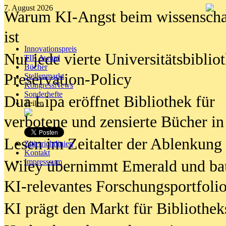
7. August 2026
Warum KI-Angst beim wissenschaft
ist
Innovationspreis
Nur jede vierte Universitätsbibliot
TIP Award
Bücher
Preservation-Policy
Stellenmarkt
KongressNews
Sonderhefte
Dua Lipa eröffnet Bibliothek für
Teilen
verbotene und zensierte Bücher in
Lesen im Zeitalter der Ablenkung
Zitierrichtlinien
Kontakt
Wiley übernimmt Emerald und ba
Impresssum
KI-relevantes Forschungsportfolio
KI prägt den Markt für Bibliothe