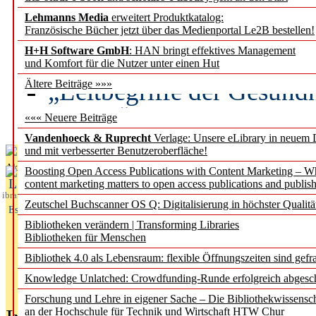
Lehmanns Media
erweitert Produktkatalog:
Künstliche Intelligenz a
Französische Bücher jetzt über das Medienportal Le2B bestellen!
besser zu verstehen
H+H Software GmbH
: HAN bringt effektives Management
und Komfort für die Nutzer unter einen Hut
„Leitbegriffe der Gesund
Ältere Beiträge »»»
des BIÖG erscheinen Ope
««« Neuere Beiträge
Vandenhoeck & Ruprecht
Verlage: Unsere eLibrary in neuem 
und mit verbesserter Benutzeroberfläche!
Aktuelles aus
Boosting Open Access Publications with Content Marketing – 
L
content marketing matters to open access publications and publish
ibrary
Zeutschel Buchscanner OS Q: Digitalisierung in höchster Qualitä
Essentials
Bibliotheken verändern | Transforming Libraries
Bibliotheken für Menschen
Bibliothek 4.0 als Lebensraum: flexible Öffnungszeiten sind gefra
Knowledge Unlatched: Crowdfunding-Runde erfolgreich abgesc
Forschung und Lehre in eigener Sache – Die Bibliothekwissensc
an der Hochschule für Technik und Wirtschaft HTW Chur