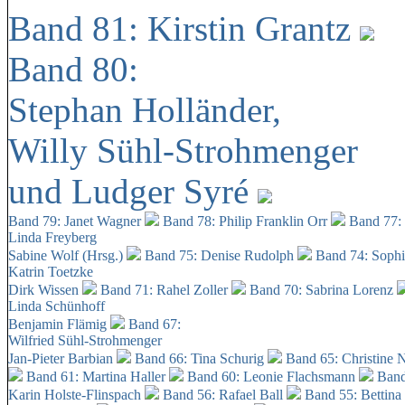
Band 81: Kirstin Grantz
Band 80:
Stephan Holländer,
Willy Sühl-Strohmenger
und Ludger Syré
Band 79: Janet Wagner
Band 78: Philip Franklin Orr
Band 77:
Linda Freyberg
Sabine Wolf (Hrsg.)
Band 75: Denise Rudolph
Band 74: Soph
Katrin Toetzke
Dirk Wissen
Band 71: Rahel Zoller
Band 70: Sabrina Lorenz
Linda Schünhoff
Benjamin Flämig
Band 67:
Wilfried Sühl-Strohmenger
Jan-Pieter Barbian
Band 66: Tina Schurig
Band 65: Christine 
Band 61: Martina Haller
Band 60:
Leonie Flachsmann
Band
Karin Holste-Flinspach
Band 56: Rafael Ball
Band 55: Bettina