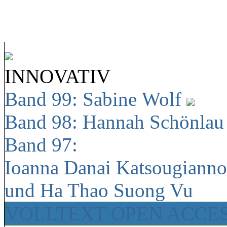
INNOVATIV
Band 99: Sabine Wolf
Band 98: Hannah Schönla
Band 97:
Ioanna Danai Katsougiann
und Ha Thao Suong Vu
VOLLTEXT OPEN ACCE