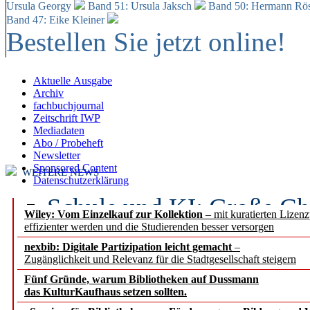
Ursula Georgy
Band 51: Ursula Jaksch
Band 50:
Hermann Rös
Band 47: Eike Kleiner
Bestellen Sie jetzt online!
Aktuelle Ausgabe
Archiv
fachbuchjournal
Zeitschrift IWP
Mediadaten
Abo / Probeheft
Newsletter
Sponsored Content
WEITERE NEWS
Datenschutzerklärung
Schule und KI: Große Ch
Wiley: Vom Einzelkauf zur Kollektion
– mit kuratierten Lizen
effizienter werden und die Studierenden besser versorgen
Voraussetzungen
nexbib: Digitale Partizipation leicht gemacht
–
Zugänglichkeit und Relevanz für die Stadtgesellschaft steigern
Erfolgreiches erstes Hal
Fünf Gründe, warum Bibliotheken auf Dussmann
Segment Research – Ausb
das KulturKaufhaus setzen sollten.