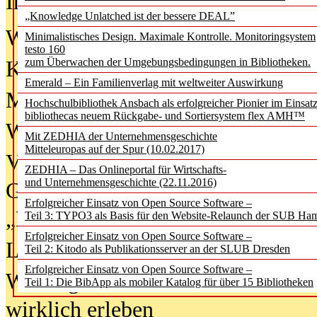
In der Ausgabe
06/2026
(August 20
„Knowledge Unlatched ist der bessere DEAL”
Was Hochschul­bibliotheken von i
Minimalistisches Design. Maximale Kontrolle. Monitoringsystem
testo 160
zum Überwachen der Umgebungsbedingungen in Bibliotheken.
Kinder in der digitalen Welt
Emerald – Ein Familienverlag mit weltweiter Auswirkung
Metadaten als Infrastruktur
Hochschulbibliothek Ansbach als erfolgreicher Pionier im Einsat
bibliothecas neuem Rückgabe- und Sortiersystem flex AMH™
Wenn Bots katalogisieren
Mit ZEDHIA der Unternehmensgeschichte
Mitteleuropas auf der Spur (10.02.2017)
Von Abschlusskleidern bis
ZEDHIA – Das Onlineportal für Wirtschafts-
und Unternehmensgeschichte (22.11.2016)
Geisterjagd-Ausrüstung in der
Erfolgreicher Einsatz von Open Source Software –
„Library of Things“ unterwegs
Teil 3: TYPO3 als Basis für den Website-Relaunch der SUB Ha
Erfolgreicher Einsatz von Open Source Software –
Lesen als Infrastrukturaufgabe
Teil 2: Kitodo als Publikationsserver an der SLUB Dresden
Erfolgreicher Einsatz von Open Source Software –
Wie Jugendliche Social Media
Teil 1: Die BibApp als mobiler Katalog für über 15 Bibliotheken
wirklich erleben