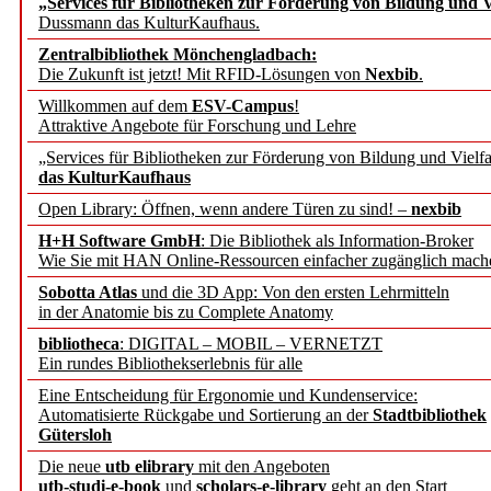
„Services für Bibliotheken zur Förderung von Bildung und Vi
angepasst
Dussmann das KulturKaufhaus.
Zentralbibliothek Mönchengladbach:
Wissenschaftskommunikati
Die Zukunft ist jetzt! Mit RFID-Lösungen von
Nexbib
.
Willkommen auf dem
ESV-Campus
!
konstruktiv!
Attraktive Angebote für Forschung und Lehre
„Services für Bibliotheken zur Förderung von Bildung und Vielfa
Mohr Siebeck übernimmt
das KulturKaufhaus
Open Library: Öffnen, wenn andere Türen zu sind! –
nexbib
und die Zeitschrift für 
H+H Software GmbH
: Die Bibliothek als Information-Broker
Wie Sie mit HAN Online-Ressourcen einfacher zugänglich mach
Francke Attempto
Sobotta Atlas
und die 3D App: Von den ersten Lehrmitteln
in der Anatomie bis zu Complete Anatomy
EBSCO Information Servic
bibliotheca
: DIGITAL – MOBIL – VERNETZT
Recherchefunktionen in
Ein rundes Bibliothekserlebnis für alle
Eine Entscheidung für Ergonomie und Kundenservice:
Automatisierte Rückgabe und Sortierung an der
Stadtbibliothek
Sorbisches Institut neu 
Gütersloh
Geschichte und kulturell
Die neue
utb elibrary
mit den Angeboten
utb-studi-e-book
und
scholars-e-library
geht an den Start