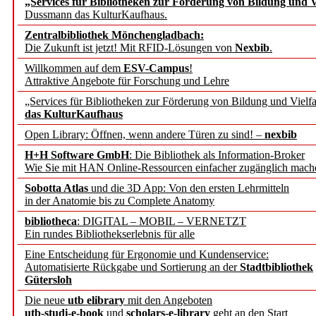
„Services für Bibliotheken zur Förderung von Bildung und Vi
angepasst
Dussmann das KulturKaufhaus.
Zentralbibliothek Mönchengladbach:
Wissenschaftskommunikati
Die Zukunft ist jetzt! Mit RFID-Lösungen von
Nexbib
.
Willkommen auf dem
ESV-Campus
!
konstruktiv!
Attraktive Angebote für Forschung und Lehre
„Services für Bibliotheken zur Förderung von Bildung und Vielfa
Mohr Siebeck übernimmt
das KulturKaufhaus
Open Library: Öffnen, wenn andere Türen zu sind! –
nexbib
und die Zeitschrift für 
H+H Software GmbH
: Die Bibliothek als Information-Broker
Wie Sie mit HAN Online-Ressourcen einfacher zugänglich mach
Francke Attempto
Sobotta Atlas
und die 3D App: Von den ersten Lehrmitteln
in der Anatomie bis zu Complete Anatomy
EBSCO Information Servic
bibliotheca
: DIGITAL – MOBIL – VERNETZT
Recherchefunktionen in
Ein rundes Bibliothekserlebnis für alle
Eine Entscheidung für Ergonomie und Kundenservice:
Automatisierte Rückgabe und Sortierung an der
Stadtbibliothek
Sorbisches Institut neu 
Gütersloh
Geschichte und kulturell
Die neue
utb elibrary
mit den Angeboten
utb-studi-e-book
und
scholars-e-library
geht an den Start