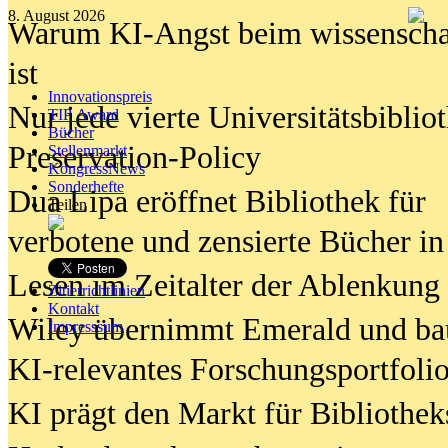
8. August 2026
Warum KI-Angst beim wissenschaft
ist
Innovationspreis
Nur jede vierte Universitätsbibliot
TIP Award
Bücher
Preservation-Policy
Stellenmarkt
KongressNews
Sonderhefte
Dua Lipa eröffnet Bibliothek für
Teilen
verbotene und zensierte Bücher in
Lesen im Zeitalter der Ablenkung
Zitierrichtlinien
Kontakt
Wiley übernimmt Emerald und ba
Impresssum
KI-relevantes Forschungsportfolio
KI prägt den Markt für Bibliothe