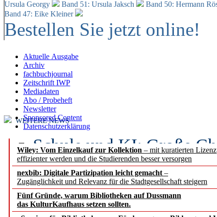
Ursula Georgy
Band 51: Ursula Jaksch
Band 50:
Hermann Rös
Band 47: Eike Kleiner
Bestellen Sie jetzt online!
Aktuelle Ausgabe
Archiv
fachbuchjournal
Zeitschrift IWP
Mediadaten
Abo / Probeheft
Newsletter
Sponsored Content
WEITERE NEWS
Datenschutzerklärung
Schule und KI: Große Ch
Wiley: Vom Einzelkauf zur Kollektion
– mit kuratierten Lizen
effizienter werden und die Studierenden besser versorgen
Voraussetzungen
nexbib: Digitale Partizipation leicht gemacht
–
Zugänglichkeit und Relevanz für die Stadtgesellschaft steigern
Erfolgreiches erstes Hal
Fünf Gründe, warum Bibliotheken auf Dussmann
Segment Research – Ausb
das KulturKaufhaus setzen sollten.