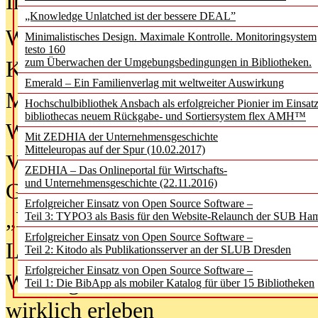
In der Ausgabe
06/2026
(August 20
„Knowledge Unlatched ist der bessere DEAL”
Was Hochschul­bibliotheken von i
Minimalistisches Design. Maximale Kontrolle. Monitoringsystem
testo 160
zum Überwachen der Umgebungsbedingungen in Bibliotheken.
Kinder in der digitalen Welt
Emerald – Ein Familienverlag mit weltweiter Auswirkung
Metadaten als Infrastruktur
Hochschulbibliothek Ansbach als erfolgreicher Pionier im Einsat
bibliothecas neuem Rückgabe- und Sortiersystem flex AMH™
Wenn Bots katalogisieren
Mit ZEDHIA der Unternehmensgeschichte
Mitteleuropas auf der Spur (10.02.2017)
Von Abschlusskleidern bis
ZEDHIA – Das Onlineportal für Wirtschafts-
und Unternehmensgeschichte (22.11.2016)
Geisterjagd-Ausrüstung in der
Erfolgreicher Einsatz von Open Source Software –
„Library of Things“ unterwegs
Teil 3: TYPO3 als Basis für den Website-Relaunch der SUB Ha
Erfolgreicher Einsatz von Open Source Software –
Lesen als Infrastrukturaufgabe
Teil 2: Kitodo als Publikationsserver an der SLUB Dresden
Erfolgreicher Einsatz von Open Source Software –
Wie Jugendliche Social Media
Teil 1: Die BibApp als mobiler Katalog für über 15 Bibliotheken
wirklich erleben