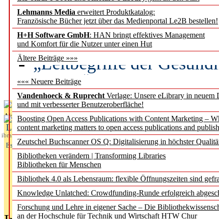
Lehmanns Media
erweitert Produktkatalog:
Künstliche Intelligenz a
Französische Bücher jetzt über das Medienportal Le2B bestellen!
besser zu verstehen
H+H Software GmbH
: HAN bringt effektives Management
und Komfort für die Nutzer unter einen Hut
„Leitbegriffe der Gesund
Ältere Beiträge »»»
des BIÖG erscheinen Ope
««« Neuere Beiträge
Vandenhoeck & Ruprecht
Verlage: Unsere eLibrary in neuem 
und mit verbesserter Benutzeroberfläche!
Aktuelles aus
Boosting Open Access Publications with Content Marketing – 
L
content marketing matters to open access publications and publish
ibrary
Zeutschel Buchscanner OS Q: Digitalisierung in höchster Qualitä
Essentials
Bibliotheken verändern | Transforming Libraries
Bibliotheken für Menschen
Bibliothek 4.0 als Lebensraum: flexible Öffnungszeiten sind gefra
Knowledge Unlatched: Crowdfunding-Runde erfolgreich abgesc
Forschung und Lehre in eigener Sache – Die Bibliothekwissensc
an der Hochschule für Technik und Wirtschaft HTW Chur