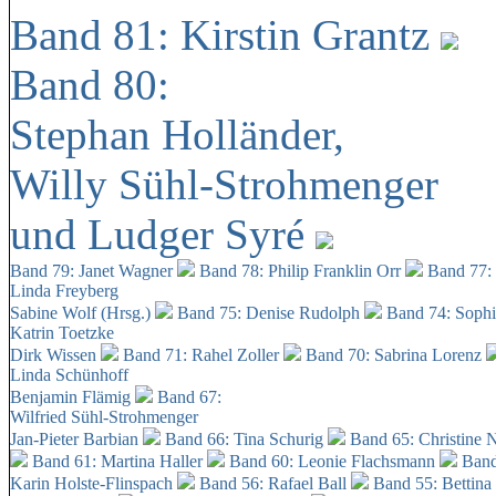
Band 81: Kirstin Grantz
Band 80:
Stephan Holländer,
Willy Sühl-Strohmenger
und Ludger Syré
Band 79: Janet Wagner
Band 78: Philip Franklin Orr
Band 77:
Linda Freyberg
Sabine Wolf (Hrsg.)
Band 75: Denise Rudolph
Band 74: Soph
Katrin Toetzke
Dirk Wissen
Band 71: Rahel Zoller
Band 70: Sabrina Lorenz
Linda Schünhoff
Benjamin Flämig
Band 67:
Wilfried Sühl-Strohmenger
Jan-Pieter Barbian
Band 66: Tina Schurig
Band 65: Christine 
Band 61: Martina Haller
Band 60:
Leonie Flachsmann
Band
Karin Holste-Flinspach
Band 56: Rafael Ball
Band 55: Bettina