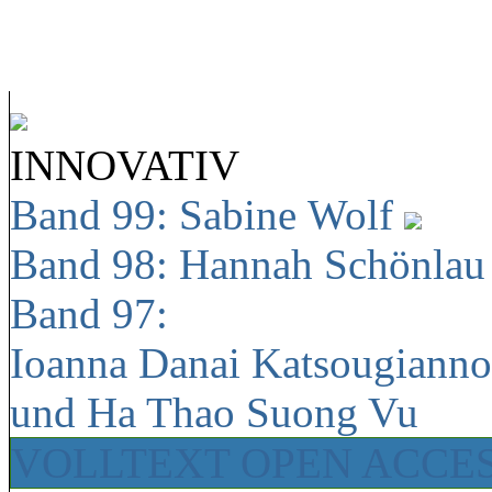
INNOVATIV
Band 99: Sabine Wolf
Band 98: Hannah Schönla
Band 97:
Ioanna Danai Katsougiann
und Ha Thao Suong Vu
VOLLTEXT OPEN ACCE