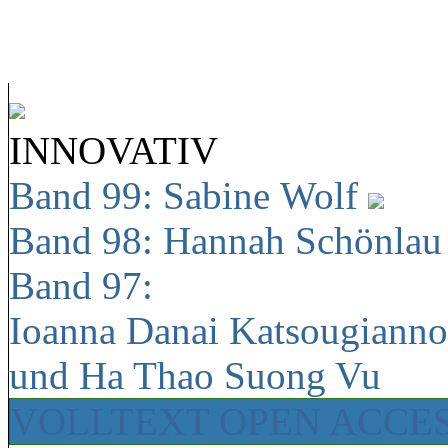
INNOVATIV
Band 99: Sabine Wolf
Band 98: Hannah Schönla
Band 97:
Ioanna Danai Katsougiann
und Ha Thao Suong Vu
VOLLTEXT OPEN ACCE