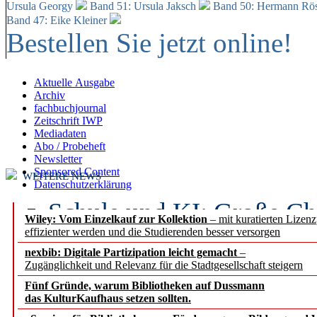
Ursula Georgy
Band 51: Ursula Jaksch
Band 50:
Hermann Rös
Band 47: Eike Kleiner
Bestellen Sie jetzt online!
Aktuelle Ausgabe
Archiv
fachbuchjournal
Zeitschrift IWP
Mediadaten
Abo / Probeheft
Newsletter
Sponsored Content
WEITERE NEWS
Datenschutzerklärung
Schule und KI: Große Ch
Wiley: Vom Einzelkauf zur Kollektion
– mit kuratierten Lizen
effizienter werden und die Studierenden besser versorgen
Voraussetzungen
nexbib: Digitale Partizipation leicht gemacht
–
Zugänglichkeit und Relevanz für die Stadtgesellschaft steigern
Erfolgreiches erstes Hal
Fünf Gründe, warum Bibliotheken auf Dussmann
Segment Research – Ausb
das KulturKaufhaus setzen sollten.