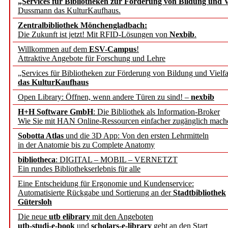
„Services für Bibliotheken zur Förderung von Bildung und Vi
angepasst
Dussmann das KulturKaufhaus.
Zentralbibliothek Mönchengladbach:
Wissenschaftskommunikati
Die Zukunft ist jetzt! Mit RFID-Lösungen von
Nexbib
.
Willkommen auf dem
ESV-Campus
!
konstruktiv!
Attraktive Angebote für Forschung und Lehre
„Services für Bibliotheken zur Förderung von Bildung und Vielfa
Mohr Siebeck übernimmt
das KulturKaufhaus
Open Library: Öffnen, wenn andere Türen zu sind! –
nexbib
und die Zeitschrift für 
H+H Software GmbH
: Die Bibliothek als Information-Broker
Wie Sie mit HAN Online-Ressourcen einfacher zugänglich mach
Francke Attempto
Sobotta Atlas
und die 3D App: Von den ersten Lehrmitteln
in der Anatomie bis zu Complete Anatomy
EBSCO Information Servic
bibliotheca
: DIGITAL – MOBIL – VERNETZT
Recherchefunktionen in
Ein rundes Bibliothekserlebnis für alle
Eine Entscheidung für Ergonomie und Kundenservice:
Automatisierte Rückgabe und Sortierung an der
Stadtbibliothek
Sorbisches Institut neu 
Gütersloh
Geschichte und kulturell
Die neue
utb elibrary
mit den Angeboten
utb-studi-e-book
und
scholars-e-library
geht an den Start