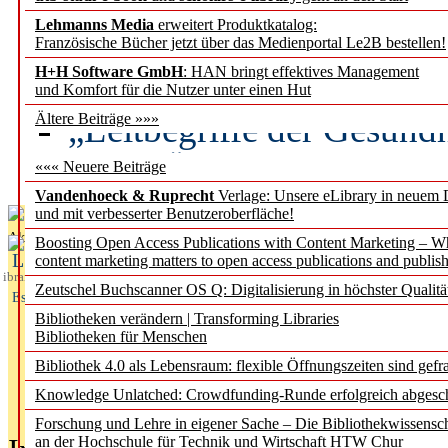
Lehmanns Media
erweitert Produktkatalog:
Künstliche Intelligenz a
Französische Bücher jetzt über das Medienportal Le2B bestellen!
besser zu verstehen
H+H Software GmbH
: HAN bringt effektives Management
und Komfort für die Nutzer unter einen Hut
„Leitbegriffe der Gesund
Ältere Beiträge »»»
des BIÖG erscheinen Ope
««« Neuere Beiträge
Vandenhoeck & Ruprecht
Verlage: Unsere eLibrary in neuem 
und mit verbesserter Benutzeroberfläche!
Aktuelles aus
Boosting Open Access Publications with Content Marketing – 
L
content marketing matters to open access publications and publish
ibrary
Zeutschel Buchscanner OS Q: Digitalisierung in höchster Qualitä
Essentials
Bibliotheken verändern | Transforming Libraries
Bibliotheken für Menschen
Bibliothek 4.0 als Lebensraum: flexible Öffnungszeiten sind gefra
Knowledge Unlatched: Crowdfunding-Runde erfolgreich abgesc
Forschung und Lehre in eigener Sache – Die Bibliothekwissensc
an der Hochschule für Technik und Wirtschaft HTW Chur