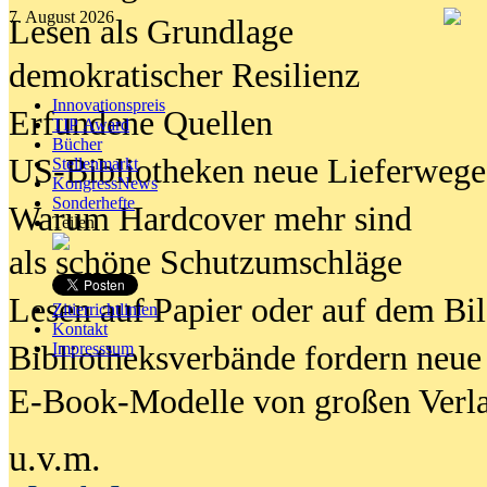
7. August 2026
Lesen als Grundlage
demokratischer Resilienz
Innovationspreis
Erfundene Quellen
TIP Award
Bücher
US-Bibliotheken neue Lieferwege
Stellenmarkt
KongressNews
Sonderhefte
Warum Hardcover mehr sind
Teilen
als schöne Schutzumschläge
Lesen auf Papier oder auf dem Bi
Zitierrichtlinien
Kontakt
Bibliotheksverbände fordern neue
Impresssum
E-Book-Modelle von großen Verl
u.v.m.