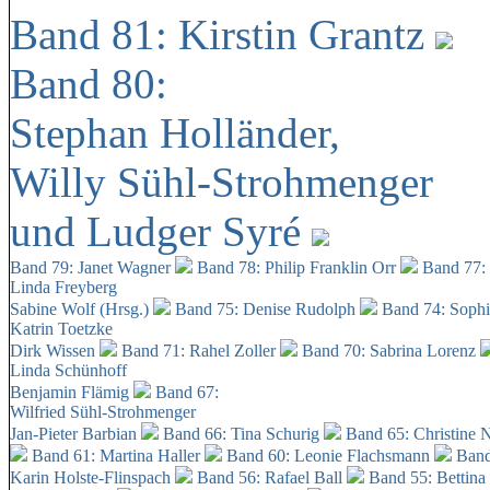
Band 81: Kirstin Grantz
Band 80:
Stephan Holländer,
Willy Sühl-Strohmenger
und Ludger Syré
Band 79: Janet Wagner
Band 78: Philip Franklin Orr
Band 77:
Linda Freyberg
Sabine Wolf (Hrsg.)
Band 75: Denise Rudolph
Band 74: Soph
Katrin Toetzke
Dirk Wissen
Band 71: Rahel Zoller
Band 70: Sabrina Lorenz
Linda Schünhoff
Benjamin Flämig
Band 67:
Wilfried Sühl-Strohmenger
Jan-Pieter Barbian
Band 66: Tina Schurig
Band 65: Christine 
Band 61: Martina Haller
Band 60:
Leonie Flachsmann
Band
Karin Holste-Flinspach
Band 56: Rafael Ball
Band 55: Bettina