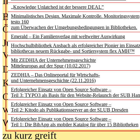
In der Ausgabe
05/2026
(Juni/Juli
„Knowledge Unlatched ist der bessere DEAL”
Bürgerforum fordert mehr Medienb
Minimalistisches Design. Maximale Kontrolle. Monitoringsystem
testo 160
Öffentlichkeit
zum Überwachen der Umgebungsbedingungen in Bibliotheken.
Emerald – Ein Familienverlag mit weltweiter Auswirkung
Jugendliche wollen besseren Schut
Hochschulbibliothek Ansbach als erfolgreicher Pionier im Einsat
bibliothecas neuem Rückgabe- und Sortiersystem flex AMH™
Verbote
Mit ZEDHIA der Unternehmensgeschichte
Mitteleuropas auf der Spur (10.02.2017)
Digitale Langzeit­archi­vierung br
ZEDHIA – Das Onlineportal für Wirtschafts-
KI-Chatbots werden Teil der wiss
und Unternehmensgeschichte (22.11.2016)
Erfolgreicher Einsatz von Open Source Software –
Offene Infrastrukturen für
Teil 3: TYPO3 als Basis für den Website-Relaunch der SUB Ha
Erfolgreicher Einsatz von Open Source Software –
wissenschaftliche Informationssy
Teil 2: Kitodo als Publikationsserver an der SLUB Dresden
Erfolgreicher Einsatz von Open Source Software –
Warum die Debatte über KI-Texte
Teil 1: Die BibApp als mobiler Katalog für über 15 Bibliotheken
zu kurz greift