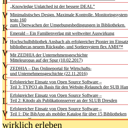
In der Ausgabe
06/2026
(August 20
„Knowledge Unlatched ist der bessere DEAL”
Was Hochschul­bibliotheken von i
Minimalistisches Design. Maximale Kontrolle. Monitoringsystem
testo 160
zum Überwachen der Umgebungsbedingungen in Bibliotheken.
Kinder in der digitalen Welt
Emerald – Ein Familienverlag mit weltweiter Auswirkung
Metadaten als Infrastruktur
Hochschulbibliothek Ansbach als erfolgreicher Pionier im Einsat
bibliothecas neuem Rückgabe- und Sortiersystem flex AMH™
Wenn Bots katalogisieren
Mit ZEDHIA der Unternehmensgeschichte
Mitteleuropas auf der Spur (10.02.2017)
Von Abschlusskleidern bis
ZEDHIA – Das Onlineportal für Wirtschafts-
und Unternehmensgeschichte (22.11.2016)
Geisterjagd-Ausrüstung in der
Erfolgreicher Einsatz von Open Source Software –
„Library of Things“ unterwegs
Teil 3: TYPO3 als Basis für den Website-Relaunch der SUB Ha
Erfolgreicher Einsatz von Open Source Software –
Lesen als Infrastrukturaufgabe
Teil 2: Kitodo als Publikationsserver an der SLUB Dresden
Erfolgreicher Einsatz von Open Source Software –
Wie Jugendliche Social Media
Teil 1: Die BibApp als mobiler Katalog für über 15 Bibliotheken
wirklich erleben