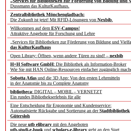
„Services für Bibliotheken zur Förderung von Bildung und Vi
angepasst
Dussmann das KulturKaufhaus.
Zentralbibliothek Mönchengladbach:
Wissenschaftskommunikati
Die Zukunft ist jetzt! Mit RFID-Lösungen von
Nexbib
.
Willkommen auf dem
ESV-Campus
!
konstruktiv!
Attraktive Angebote für Forschung und Lehre
„Services für Bibliotheken zur Förderung von Bildung und Vielfa
Mohr Siebeck übernimmt
das KulturKaufhaus
Open Library: Öffnen, wenn andere Türen zu sind! –
nexbib
und die Zeitschrift für 
H+H Software GmbH
: Die Bibliothek als Information-Broker
Wie Sie mit HAN Online-Ressourcen einfacher zugänglich mach
Francke Attempto
Sobotta Atlas
und die 3D App: Von den ersten Lehrmitteln
in der Anatomie bis zu Complete Anatomy
EBSCO Information Servic
bibliotheca
: DIGITAL – MOBIL – VERNETZT
Recherchefunktionen in
Ein rundes Bibliothekserlebnis für alle
Eine Entscheidung für Ergonomie und Kundenservice:
Automatisierte Rückgabe und Sortierung an der
Stadtbibliothek
Sorbisches Institut neu 
Gütersloh
Geschichte und kulturell
Die neue
utb elibrary
mit den Angeboten
utb-studi-e-book
und
scholars-e-library
geht an den Start