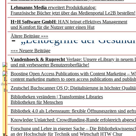
Lehmanns Media
erweitert Produktkatalog:
Künstliche Intelligenz a
Französische Bücher jetzt über das Medienportal Le2B bestellen!
besser zu verstehen
H+H Software GmbH
: HAN bringt effektives Management
und Komfort für die Nutzer unter einen Hut
„Leitbegriffe der Gesund
Ältere Beiträge »»»
des BIÖG erscheinen Ope
««« Neuere Beiträge
Vandenhoeck & Ruprecht
Verlage: Unsere eLibrary in neuem 
und mit verbesserter Benutzeroberfläche!
Aktuelles aus
Boosting Open Access Publications with Content Marketing – 
L
content marketing matters to open access publications and publish
ibrary
Zeutschel Buchscanner OS Q: Digitalisierung in höchster Qualitä
Essentials
Bibliotheken verändern | Transforming Libraries
Bibliotheken für Menschen
Bibliothek 4.0 als Lebensraum: flexible Öffnungszeiten sind gefra
Knowledge Unlatched: Crowdfunding-Runde erfolgreich abgesc
Forschung und Lehre in eigener Sache – Die Bibliothekwissensc
an der Hochschule für Technik und Wirtschaft HTW Chur