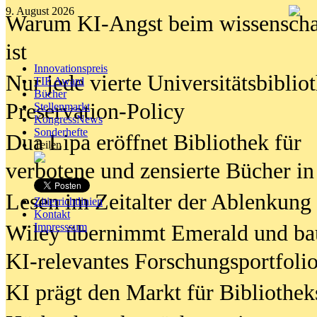
9. August 2026
Warum KI-Angst beim wissenschaft
ist
Innovationspreis
Nur jede vierte Universitätsbibliot
TIP Award
Bücher
Preservation-Policy
Stellenmarkt
KongressNews
Sonderhefte
Dua Lipa eröffnet Bibliothek für
Teilen
verbotene und zensierte Bücher in
Lesen im Zeitalter der Ablenkung
Zitierrichtlinien
Kontakt
Wiley übernimmt Emerald und ba
Impresssum
KI-relevantes Forschungsportfolio
KI prägt den Markt für Bibliothe