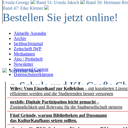
Ursula Georgy
Band 51: Ursula Jaksch
Band 50:
Hermann Rös
Band 47: Eike Kleiner
Bestellen Sie jetzt online!
Aktuelle Ausgabe
Archiv
fachbuchjournal
Zeitschrift IWP
Mediadaten
Abo / Probeheft
Newsletter
Sponsored Content
WEITERE NEWS
Datenschutzerklärung
Schule und KI: Große Ch
Wiley: Vom Einzelkauf zur Kollektion
– mit kuratierten Lizen
effizienter werden und die Studierenden besser versorgen
Voraussetzungen
nexbib: Digitale Partizipation leicht gemacht
–
Zugänglichkeit und Relevanz für die Stadtgesellschaft steigern
Erfolgreiches erstes Hal
Fünf Gründe, warum Bibliotheken auf Dussmann
Segment Research – Ausb
das KulturKaufhaus setzen sollten.