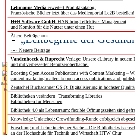
Lehmanns Media
erweitert Produktkatalog:
Künstliche Intelligenz a
Französische Bücher jetzt über das Medienportal Le2B bestellen!
besser zu verstehen
H+H Software GmbH
: HAN bringt effektives Management
und Komfort für die Nutzer unter einen Hut
„Leitbegriffe der Gesund
Ältere Beiträge »»»
des BIÖG erscheinen Ope
««« Neuere Beiträge
Vandenhoeck & Ruprecht
Verlage: Unsere eLibrary in neuem 
und mit verbesserter Benutzeroberfläche!
Aktuelles aus
Boosting Open Access Publications with Content Marketing – 
L
content marketing matters to open access publications and publish
ibrary
Zeutschel Buchscanner OS Q: Digitalisierung in höchster Qualitä
Essentials
Bibliotheken verändern | Transforming Libraries
Bibliotheken für Menschen
Bibliothek 4.0 als Lebensraum: flexible Öffnungszeiten sind gefra
Knowledge Unlatched: Crowdfunding-Runde erfolgreich abgesc
Forschung und Lehre in eigener Sache – Die Bibliothekwissensc
an der Hochschule für Technik und Wirtschaft HTW Chur