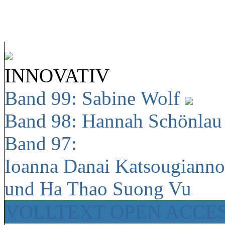
INNOVATIV
Band 99: Sabine Wolf
Band 98: Hannah Schönla
Band 97:
Ioanna Danai Katsougiann
und Ha Thao Suong Vu
VOLLTEXT OPEN ACCE