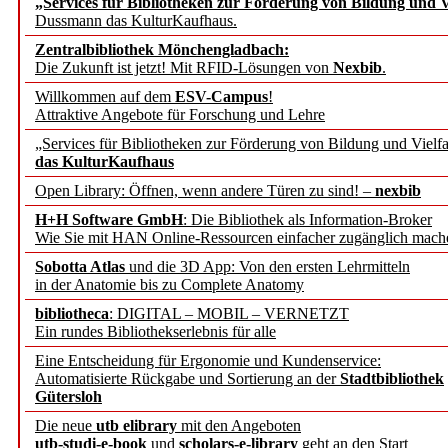
„Services für Bibliotheken zur Förderung von Bildung und Vi
angepasst
Dussmann das KulturKaufhaus.
Zentralbibliothek Mönchengladbach:
Wissenschaftskommunikati
Die Zukunft ist jetzt! Mit RFID-Lösungen von
Nexbib
.
Willkommen auf dem
ESV-Campus
!
konstruktiv!
Attraktive Angebote für Forschung und Lehre
„Services für Bibliotheken zur Förderung von Bildung und Vielfa
Mohr Siebeck übernimmt
das KulturKaufhaus
Open Library: Öffnen, wenn andere Türen zu sind! –
nexbib
und die Zeitschrift für 
H+H Software GmbH
: Die Bibliothek als Information-Broker
Wie Sie mit HAN Online-Ressourcen einfacher zugänglich mach
Francke Attempto
Sobotta Atlas
und die 3D App: Von den ersten Lehrmitteln
in der Anatomie bis zu Complete Anatomy
EBSCO Information Servic
bibliotheca
: DIGITAL – MOBIL – VERNETZT
Recherchefunktionen in
Ein rundes Bibliothekserlebnis für alle
Eine Entscheidung für Ergonomie und Kundenservice:
Automatisierte Rückgabe und Sortierung an der
Stadtbibliothek
Sorbisches Institut neu 
Gütersloh
Geschichte und kulturell
Die neue
utb elibrary
mit den Angeboten
utb-studi-e-book
und
scholars-e-library
geht an den Start