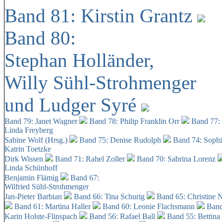
Band 81: Kirstin Grantz
Band 80:
Stephan Holländer,
Willy Sühl-Strohmenger
und Ludger Syré
Band 79: Janet Wagner
Band 78: Philip Franklin Orr
Band 77:
Linda Freyberg
Sabine Wolf (Hrsg.)
Band 75: Denise Rudolph
Band 74: Soph
Katrin Toetzke
Dirk Wissen
Band 71: Rahel Zoller
Band 70: Sabrina Lorenz
Linda Schünhoff
Benjamin Flämig
Band 67:
Wilfried Sühl-Strohmenger
Jan-Pieter Barbian
Band 66: Tina Schurig
Band 65: Christine 
Band 61: Martina Haller
Band 60:
Leonie Flachsmann
Band
Karin Holste-Flinspach
Band 56: Rafael Ball
Band 55: Bettina