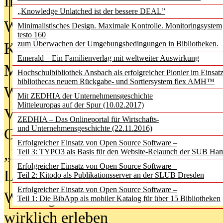
In der Ausgabe
06/2026
(August 20
„Knowledge Unlatched ist der bessere DEAL”
Was Hochschul­bibliotheken von i
Minimalistisches Design. Maximale Kontrolle. Monitoringsystem
testo 160
zum Überwachen der Umgebungsbedingungen in Bibliotheken.
Kinder in der digitalen Welt
Emerald – Ein Familienverlag mit weltweiter Auswirkung
Metadaten als Infrastruktur
Hochschulbibliothek Ansbach als erfolgreicher Pionier im Einsat
bibliothecas neuem Rückgabe- und Sortiersystem flex AMH™
Wenn Bots katalogisieren
Mit ZEDHIA der Unternehmensgeschichte
Mitteleuropas auf der Spur (10.02.2017)
Von Abschlusskleidern bis
ZEDHIA – Das Onlineportal für Wirtschafts-
und Unternehmensgeschichte (22.11.2016)
Geisterjagd-Ausrüstung in der
Erfolgreicher Einsatz von Open Source Software –
„Library of Things“ unterwegs
Teil 3: TYPO3 als Basis für den Website-Relaunch der SUB Ha
Erfolgreicher Einsatz von Open Source Software –
Lesen als Infrastrukturaufgabe
Teil 2: Kitodo als Publikationsserver an der SLUB Dresden
Erfolgreicher Einsatz von Open Source Software –
Wie Jugendliche Social Media
Teil 1: Die BibApp als mobiler Katalog für über 15 Bibliotheken
wirklich erleben