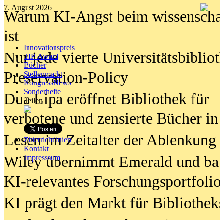
7. August 2026
Warum KI-Angst beim wissenschaft
ist
Innovationspreis
Nur jede vierte Universitätsbibliot
TIP Award
Bücher
Preservation-Policy
Stellenmarkt
KongressNews
Sonderhefte
Dua Lipa eröffnet Bibliothek für
Teilen
verbotene und zensierte Bücher in
Lesen im Zeitalter der Ablenkung
Zitierrichtlinien
Kontakt
Wiley übernimmt Emerald und ba
Impresssum
KI-relevantes Forschungsportfolio
KI prägt den Markt für Bibliothe