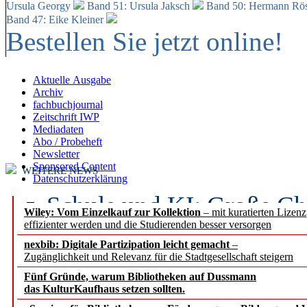
Ursula Georgy
Band 51: Ursula Jaksch
Band 50:
Hermann Rös
Band 47: Eike Kleiner
Bestellen Sie jetzt online!
Aktuelle Ausgabe
Archiv
fachbuchjournal
Zeitschrift IWP
Mediadaten
Abo / Probeheft
Newsletter
Sponsored Content
WEITERE NEWS
Datenschutzerklärung
Schule und KI: Große Ch
Wiley: Vom Einzelkauf zur Kollektion
– mit kuratierten Lizen
effizienter werden und die Studierenden besser versorgen
Voraussetzungen
nexbib: Digitale Partizipation leicht gemacht
–
Zugänglichkeit und Relevanz für die Stadtgesellschaft steigern
Erfolgreiches erstes Hal
Fünf Gründe, warum Bibliotheken auf Dussmann
Segment Research – Ausb
das KulturKaufhaus setzen sollten.