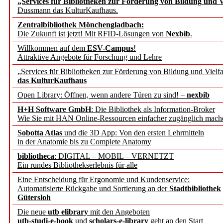
„Services für Bibliotheken zur Förderung von Bildung und Vi
angepasst
Dussmann das KulturKaufhaus.
Zentralbibliothek Mönchengladbach:
Wissenschaftskommunikati
Die Zukunft ist jetzt! Mit RFID-Lösungen von
Nexbib
.
Willkommen auf dem
ESV-Campus
!
konstruktiv!
Attraktive Angebote für Forschung und Lehre
„Services für Bibliotheken zur Förderung von Bildung und Vielfa
Mohr Siebeck übernimmt
das KulturKaufhaus
Open Library: Öffnen, wenn andere Türen zu sind! –
nexbib
und die Zeitschrift für 
H+H Software GmbH
: Die Bibliothek als Information-Broker
Wie Sie mit HAN Online-Ressourcen einfacher zugänglich mach
Francke Attempto
Sobotta Atlas
und die 3D App: Von den ersten Lehrmitteln
in der Anatomie bis zu Complete Anatomy
EBSCO Information Servic
bibliotheca
: DIGITAL – MOBIL – VERNETZT
Recherchefunktionen in
Ein rundes Bibliothekserlebnis für alle
Eine Entscheidung für Ergonomie und Kundenservice:
Automatisierte Rückgabe und Sortierung an der
Stadtbibliothek
Sorbisches Institut neu 
Gütersloh
Geschichte und kulturell
Die neue
utb elibrary
mit den Angeboten
utb-studi-e-book
und
scholars-e-library
geht an den Start