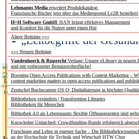
Lehmanns Media
erweitert Produktkatalog:
Künstliche Intelligenz a
Französische Bücher jetzt über das Medienportal Le2B bestellen!
besser zu verstehen
H+H Software GmbH
: HAN bringt effektives Management
und Komfort für die Nutzer unter einen Hut
„Leitbegriffe der Gesund
Ältere Beiträge »»»
des BIÖG erscheinen Ope
««« Neuere Beiträge
Vandenhoeck & Ruprecht
Verlage: Unsere eLibrary in neuem 
und mit verbesserter Benutzeroberfläche!
Aktuelles aus
Boosting Open Access Publications with Content Marketing – 
L
content marketing matters to open access publications and publish
ibrary
Zeutschel Buchscanner OS Q: Digitalisierung in höchster Qualitä
Essentials
Bibliotheken verändern | Transforming Libraries
Bibliotheken für Menschen
Bibliothek 4.0 als Lebensraum: flexible Öffnungszeiten sind gefra
Knowledge Unlatched: Crowdfunding-Runde erfolgreich abgesc
Forschung und Lehre in eigener Sache – Die Bibliothekwissensc
an der Hochschule für Technik und Wirtschaft HTW Chur