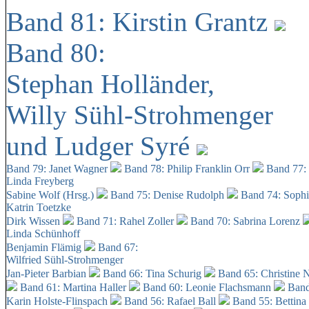
Band 81: Kirstin Grantz
Band 80:
Stephan Holländer,
Willy Sühl-Strohmenger
und Ludger Syré
Band 79: Janet Wagner
Band 78: Philip Franklin Orr
Band 77:
Linda Freyberg
Sabine Wolf (Hrsg.)
Band 75: Denise Rudolph
Band 74: Soph
Katrin Toetzke
Dirk Wissen
Band 71: Rahel Zoller
Band 70: Sabrina Lorenz
Linda Schünhoff
Benjamin Flämig
Band 67:
Wilfried Sühl-Strohmenger
Jan-Pieter Barbian
Band 66: Tina Schurig
Band 65: Christine 
Band 61: Martina Haller
Band 60:
Leonie Flachsmann
Band
Karin Holste-Flinspach
Band 56: Rafael Ball
Band 55: Bettina