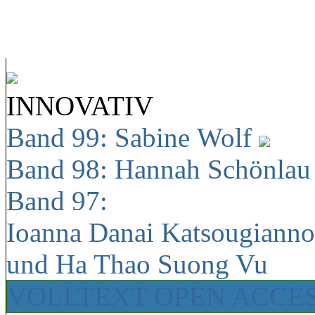
INNOVATIV
Band 99: Sabine Wolf
Band 98: Hannah Schönla
Band 97:
Ioanna Danai Katsougiann
und Ha Thao Suong Vu
VOLLTEXT OPEN ACCE