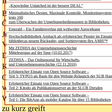
In der Ausgabe
05/2026
(Juni/Juli
„Knowledge Unlatched ist der bessere DEAL”
Bürgerforum fordert mehr Medienb
Minimalistisches Design. Maximale Kontrolle. Monitoringsystem
testo 160
Öffentlichkeit
zum Überwachen der Umgebungsbedingungen in Bibliotheken.
Emerald – Ein Familienverlag mit weltweiter Auswirkung
Jugendliche wollen besseren Schut
Hochschulbibliothek Ansbach als erfolgreicher Pionier im Einsat
bibliothecas neuem Rückgabe- und Sortiersystem flex AMH™
Verbote
Mit ZEDHIA der Unternehmensgeschichte
Mitteleuropas auf der Spur (10.02.2017)
Digitale Langzeit­archi­vierung br
ZEDHIA – Das Onlineportal für Wirtschafts-
KI-Chatbots werden Teil der wiss
und Unternehmensgeschichte (22.11.2016)
Erfolgreicher Einsatz von Open Source Software –
Offene Infrastrukturen für
Teil 3: TYPO3 als Basis für den Website-Relaunch der SUB Ha
Erfolgreicher Einsatz von Open Source Software –
wissenschaftliche Informationssy
Teil 2: Kitodo als Publikationsserver an der SLUB Dresden
Erfolgreicher Einsatz von Open Source Software –
Warum die Debatte über KI-Texte
Teil 1: Die BibApp als mobiler Katalog für über 15 Bibliotheken
zu kurz greift