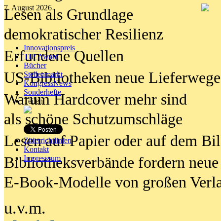
7. August 2026
Lesen als Grundlage
demokratischer Resilienz
Innovationspreis
Erfundene Quellen
TIP Award
Bücher
US-Bibliotheken neue Lieferwege
Stellenmarkt
KongressNews
Sonderhefte
Warum Hardcover mehr sind
Teilen
als schöne Schutzumschläge
Lesen auf Papier oder auf dem Bi
Zitierrichtlinien
Kontakt
Bibliotheksverbände fordern neue
Impresssum
E-Book-Modelle von großen Verl
u.v.m.