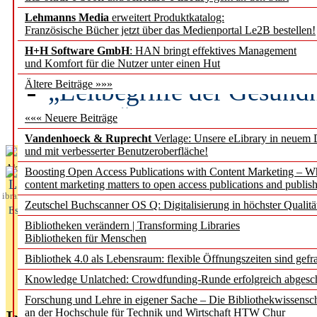
Lehmanns Media
erweitert Produktkatalog:
Künstliche Intelligenz a
Französische Bücher jetzt über das Medienportal Le2B bestellen!
besser zu verstehen
H+H Software GmbH
: HAN bringt effektives Management
und Komfort für die Nutzer unter einen Hut
„Leitbegriffe der Gesund
Ältere Beiträge »»»
des BIÖG erscheinen Ope
««« Neuere Beiträge
Vandenhoeck & Ruprecht
Verlage: Unsere eLibrary in neuem 
und mit verbesserter Benutzeroberfläche!
Aktuelles aus
Boosting Open Access Publications with Content Marketing – 
L
content marketing matters to open access publications and publish
ibrary
Zeutschel Buchscanner OS Q: Digitalisierung in höchster Qualitä
Essentials
Bibliotheken verändern | Transforming Libraries
Bibliotheken für Menschen
Bibliothek 4.0 als Lebensraum: flexible Öffnungszeiten sind gefra
Knowledge Unlatched: Crowdfunding-Runde erfolgreich abgesc
Forschung und Lehre in eigener Sache – Die Bibliothekwissensc
an der Hochschule für Technik und Wirtschaft HTW Chur