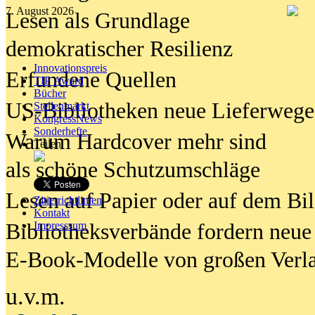
7. August 2026
Lesen als Grundlage
demokratischer Resilienz
Innovationspreis
Erfundene Quellen
TIP Award
Bücher
US-Bibliotheken neue Lieferwege
Stellenmarkt
KongressNews
Sonderhefte
Warum Hardcover mehr sind
Teilen
als schöne Schutzumschläge
Lesen auf Papier oder auf dem Bi
Zitierrichtlinien
Kontakt
Bibliotheksverbände fordern neue
Impresssum
E-Book-Modelle von großen Verl
u.v.m.