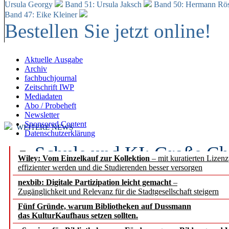
Ursula Georgy
Band 51: Ursula Jaksch
Band 50:
Hermann Rös
Band 47: Eike Kleiner
Bestellen Sie jetzt online!
Aktuelle Ausgabe
Archiv
fachbuchjournal
Zeitschrift IWP
Mediadaten
Abo / Probeheft
Newsletter
Sponsored Content
WEITERE NEWS
Datenschutzerklärung
Schule und KI: Große Ch
Wiley: Vom Einzelkauf zur Kollektion
– mit kuratierten Lizen
effizienter werden und die Studierenden besser versorgen
Voraussetzungen
nexbib: Digitale Partizipation leicht gemacht
–
Zugänglichkeit und Relevanz für die Stadtgesellschaft steigern
Erfolgreiches erstes Hal
Fünf Gründe, warum Bibliotheken auf Dussmann
Segment Research – Ausb
das KulturKaufhaus setzen sollten.