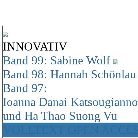
INNOVATIV
Band 99: Sabine Wolf
Band 98: Hannah Schönla
Band 97:
Ioanna Danai Katsougiann
und Ha Thao Suong Vu
VOLLTEXT OPEN ACCE