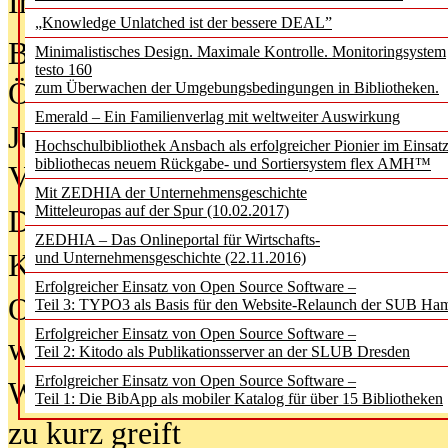
In der Ausgabe
05/2026
(Juni/Juli
„Knowledge Unlatched ist der bessere DEAL”
Bürgerforum fordert mehr Medienb
Minimalistisches Design. Maximale Kontrolle. Monitoringsystem
testo 160
Öffentlichkeit
zum Überwachen der Umgebungsbedingungen in Bibliotheken.
Emerald – Ein Familienverlag mit weltweiter Auswirkung
Jugendliche wollen besseren Schut
Hochschulbibliothek Ansbach als erfolgreicher Pionier im Einsat
bibliothecas neuem Rückgabe- und Sortiersystem flex AMH™
Verbote
Mit ZEDHIA der Unternehmensgeschichte
Mitteleuropas auf der Spur (10.02.2017)
Digitale Langzeit­archi­vierung br
ZEDHIA – Das Onlineportal für Wirtschafts-
KI-Chatbots werden Teil der wiss
und Unternehmensgeschichte (22.11.2016)
Erfolgreicher Einsatz von Open Source Software –
Offene Infrastrukturen für
Teil 3: TYPO3 als Basis für den Website-Relaunch der SUB Ha
Erfolgreicher Einsatz von Open Source Software –
wissenschaftliche Informationssy
Teil 2: Kitodo als Publikationsserver an der SLUB Dresden
Erfolgreicher Einsatz von Open Source Software –
Warum die Debatte über KI-Texte
Teil 1: Die BibApp als mobiler Katalog für über 15 Bibliotheken
zu kurz greift