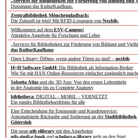
„Services für Bibliotheken zur Förderung von Bildung und Vi
angepasst
Dussmann das KulturKaufhaus.
Zentralbibliothek Mönchengladbach:
Wissenschaftskommunikati
Die Zukunft ist jetzt! Mit RFID-Lösungen von
Nexbib
.
Willkommen auf dem
ESV-Campus
!
konstruktiv!
Attraktive Angebote für Forschung und Lehre
„Services für Bibliotheken zur Förderung von Bildung und Vielfa
Mohr Siebeck übernimmt
das KulturKaufhaus
Open Library: Öffnen, wenn andere Türen zu sind! –
nexbib
und die Zeitschrift für 
H+H Software GmbH
: Die Bibliothek als Information-Broker
Wie Sie mit HAN Online-Ressourcen einfacher zugänglich mach
Francke Attempto
Sobotta Atlas
und die 3D App: Von den ersten Lehrmitteln
in der Anatomie bis zu Complete Anatomy
EBSCO Information Servic
bibliotheca
: DIGITAL – MOBIL – VERNETZT
Recherchefunktionen in
Ein rundes Bibliothekserlebnis für alle
Eine Entscheidung für Ergonomie und Kundenservice:
Automatisierte Rückgabe und Sortierung an der
Stadtbibliothek
Sorbisches Institut neu 
Gütersloh
Geschichte und kulturell
Die neue
utb elibrary
mit den Angeboten
utb-studi-e-book
und
scholars-e-library
geht an den Start