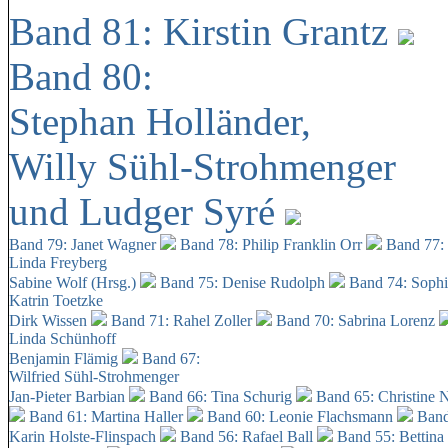
Band 81: Kirstin Grantz
Band 80:
Stephan Holländer,
Willy Sühl-Strohmenger
und Ludger Syré
Band 79: Janet Wagner
Band 78: Philip Franklin Orr
Band 77:
Linda Freyberg
Sabine Wolf (Hrsg.)
Band 75: Denise Rudolph
Band 74: Soph
Katrin Toetzke
Dirk Wissen
Band 71: Rahel Zoller
Band 70: Sabrina Lorenz
Linda Schünhoff
Benjamin Flämig
Band 67:
Wilfried Sühl-Strohmenger
Jan-Pieter Barbian
Band 66: Tina Schurig
Band 65: Christine 
Band 61: Martina Haller
Band 60:
Leonie Flachsmann
Band
Karin Holste-Flinspach
Band 56: Rafael Ball
Band 55: Bettina