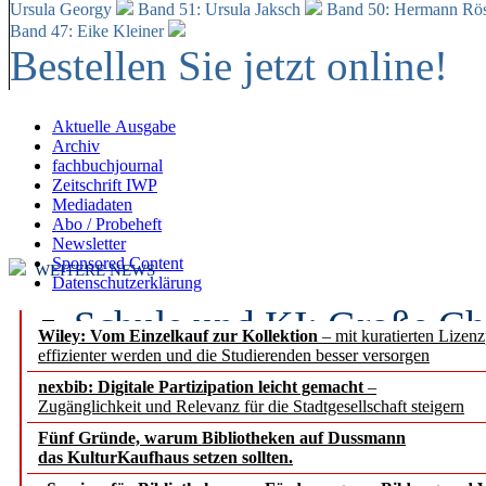
Ursula Georgy
Band 51: Ursula Jaksch
Band 50:
Hermann Rös
Band 47: Eike Kleiner
Bestellen Sie jetzt online!
Aktuelle Ausgabe
Archiv
fachbuchjournal
Zeitschrift IWP
Mediadaten
Abo / Probeheft
Newsletter
Sponsored Content
WEITERE NEWS
Datenschutzerklärung
Schule und KI: Große Ch
Wiley: Vom Einzelkauf zur Kollektion
– mit kuratierten Lizen
effizienter werden und die Studierenden besser versorgen
Voraussetzungen
nexbib: Digitale Partizipation leicht gemacht
–
Zugänglichkeit und Relevanz für die Stadtgesellschaft steigern
Erfolgreiches erstes Hal
Fünf Gründe, warum Bibliotheken auf Dussmann
Segment Research – Ausb
das KulturKaufhaus setzen sollten.