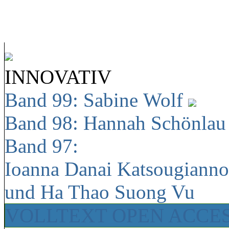
INNOVATIV
Band 99: Sabine Wolf
Band 98: Hannah Schönla
Band 97:
Ioanna Danai Katsougiann
und Ha Thao Suong Vu
VOLLTEXT OPEN ACCE