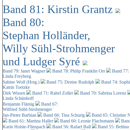
Band 81: Kirstin Grantz
Band 80:
Stephan Holländer,
Willy Sühl-Strohmenger
und Ludger Syré
Band 79: Janet Wagner
Band 78: Philip Franklin Orr
Band 77:
Linda Freyberg
Sabine Wolf (Hrsg.)
Band 75: Denise Rudolph
Band 74: Soph
Katrin Toetzke
Dirk Wissen
Band 71: Rahel Zoller
Band 70: Sabrina Lorenz
Linda Schünhoff
Benjamin Flämig
Band 67:
Wilfried Sühl-Strohmenger
Jan-Pieter Barbian
Band 66: Tina Schurig
Band 65: Christine 
Band 61: Martina Haller
Band 60:
Leonie Flachsmann
Band
Karin Holste-Flinspach
Band 56: Rafael Ball
Band 55: Bettina