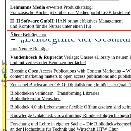
Lehmanns Media
erweitert Produktkatalog:
Künstliche Intelligenz a
Französische Bücher jetzt über das Medienportal Le2B bestellen!
besser zu verstehen
H+H Software GmbH
: HAN bringt effektives Management
und Komfort für die Nutzer unter einen Hut
„Leitbegriffe der Gesund
Ältere Beiträge »»»
des BIÖG erscheinen Ope
««« Neuere Beiträge
Vandenhoeck & Ruprecht
Verlage: Unsere eLibrary in neuem 
und mit verbesserter Benutzeroberfläche!
Aktuelles aus
Boosting Open Access Publications with Content Marketing – 
L
content marketing matters to open access publications and publish
ibrary
Zeutschel Buchscanner OS Q: Digitalisierung in höchster Qualitä
Essentials
Bibliotheken verändern | Transforming Libraries
Bibliotheken für Menschen
Bibliothek 4.0 als Lebensraum: flexible Öffnungszeiten sind gefra
Knowledge Unlatched: Crowdfunding-Runde erfolgreich abgesc
Forschung und Lehre in eigener Sache – Die Bibliothekwissensc
an der Hochschule für Technik und Wirtschaft HTW Chur