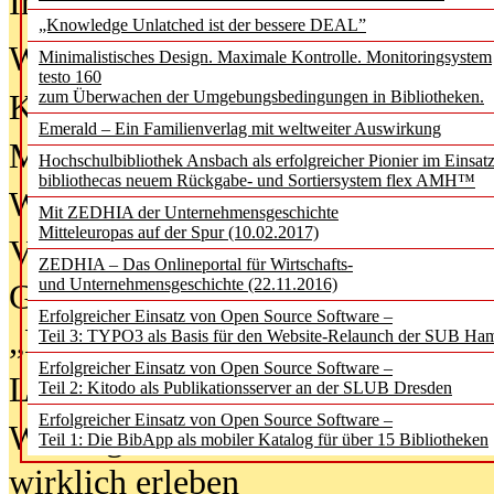
In der Ausgabe
06/2026
(August 20
„Knowledge Unlatched ist der bessere DEAL”
Was Hochschul­bibliotheken von i
Minimalistisches Design. Maximale Kontrolle. Monitoringsystem
testo 160
zum Überwachen der Umgebungsbedingungen in Bibliotheken.
Kinder in der digitalen Welt
Emerald – Ein Familienverlag mit weltweiter Auswirkung
Metadaten als Infrastruktur
Hochschulbibliothek Ansbach als erfolgreicher Pionier im Einsat
bibliothecas neuem Rückgabe- und Sortiersystem flex AMH™
Wenn Bots katalogisieren
Mit ZEDHIA der Unternehmensgeschichte
Mitteleuropas auf der Spur (10.02.2017)
Von Abschlusskleidern bis
ZEDHIA – Das Onlineportal für Wirtschafts-
und Unternehmensgeschichte (22.11.2016)
Geisterjagd-Ausrüstung in der
Erfolgreicher Einsatz von Open Source Software –
„Library of Things“ unterwegs
Teil 3: TYPO3 als Basis für den Website-Relaunch der SUB Ha
Erfolgreicher Einsatz von Open Source Software –
Lesen als Infrastrukturaufgabe
Teil 2: Kitodo als Publikationsserver an der SLUB Dresden
Erfolgreicher Einsatz von Open Source Software –
Wie Jugendliche Social Media
Teil 1: Die BibApp als mobiler Katalog für über 15 Bibliotheken
wirklich erleben