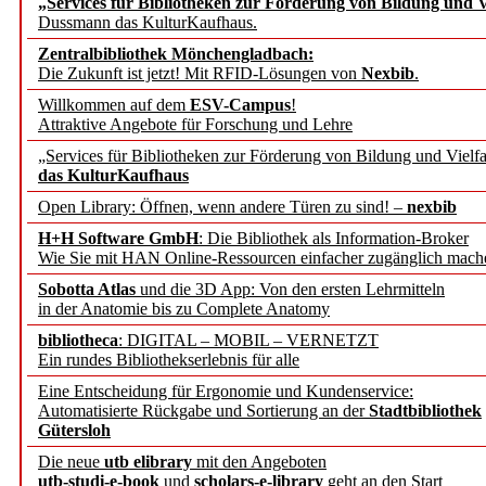
„Services für Bibliotheken zur Förderung von Bildung und Vi
angepasst
Dussmann das KulturKaufhaus.
Zentralbibliothek Mönchengladbach:
Wissenschaftskommunikati
Die Zukunft ist jetzt! Mit RFID-Lösungen von
Nexbib
.
Willkommen auf dem
ESV-Campus
!
konstruktiv!
Attraktive Angebote für Forschung und Lehre
„Services für Bibliotheken zur Förderung von Bildung und Vielfa
Mohr Siebeck übernimmt
das KulturKaufhaus
Open Library: Öffnen, wenn andere Türen zu sind! –
nexbib
und die Zeitschrift für 
H+H Software GmbH
: Die Bibliothek als Information-Broker
Wie Sie mit HAN Online-Ressourcen einfacher zugänglich mach
Francke Attempto
Sobotta Atlas
und die 3D App: Von den ersten Lehrmitteln
in der Anatomie bis zu Complete Anatomy
EBSCO Information Servic
bibliotheca
: DIGITAL – MOBIL – VERNETZT
Recherchefunktionen in
Ein rundes Bibliothekserlebnis für alle
Eine Entscheidung für Ergonomie und Kundenservice:
Automatisierte Rückgabe und Sortierung an der
Stadtbibliothek
Sorbisches Institut neu 
Gütersloh
Geschichte und kulturell
Die neue
utb elibrary
mit den Angeboten
utb-studi-e-book
und
scholars-e-library
geht an den Start