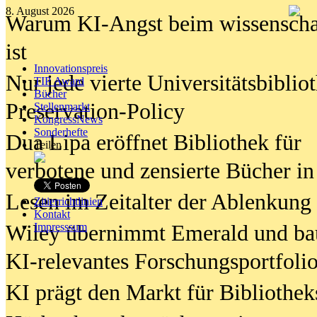
8. August 2026
Warum KI-Angst beim wissenschaft
ist
Innovationspreis
Nur jede vierte Universitätsbibliot
TIP Award
Bücher
Preservation-Policy
Stellenmarkt
KongressNews
Sonderhefte
Dua Lipa eröffnet Bibliothek für
Teilen
verbotene und zensierte Bücher in
Lesen im Zeitalter der Ablenkung
Zitierrichtlinien
Kontakt
Wiley übernimmt Emerald und ba
Impresssum
KI-relevantes Forschungsportfolio
KI prägt den Markt für Bibliothe