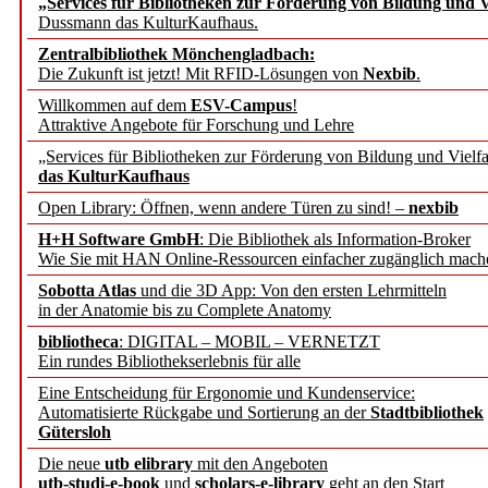
„Services für Bibliotheken zur Förderung von Bildung und Vi
Dussmann das KulturKaufhaus.
Künstliche Intelligenz a
Zentralbibliothek Mönchengladbach:
besser zu verstehen
Die Zukunft ist jetzt! Mit RFID-Lösungen von
Nexbib
.
Willkommen auf dem
ESV-Campus
!
Attraktive Angebote für Forschung und Lehre
„Leitbegriffe der Gesund
„Services für Bibliotheken zur Förderung von Bildung und Vielfa
des BIÖG erscheinen Ope
das KulturKaufhaus
Open Library: Öffnen, wenn andere Türen zu sind! –
nexbib
Forschungsdateninfrastru
H+H Software GmbH
: Die Bibliothek als Information-Broker
Wie Sie mit HAN Online-Ressourcen einfacher zugänglich mach
jedem Experiment
Sobotta Atlas
und die 3D App: Von den ersten Lehrmitteln
in der Anatomie bis zu Complete Anatomy
DFG setzt Förderung des
bibliotheca
: DIGITAL – MOBIL – VERNETZT
Ein rundes Bibliothekserlebnis für alle
FAIRmat fort
Eine Entscheidung für Ergonomie und Kundenservice:
Automatisierte Rückgabe und Sortierung an der
Stadtbibliothek
Bayerns digitale Schatzk
Gütersloh
Die neue
utb elibrary
mit den Angeboten
Schulwandbilder aus Wür
utb-studi-e-book
und
scholars-e-library
geht an den Start