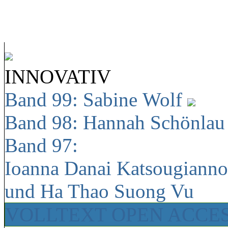
INNOVATIV
Band 99: Sabine Wolf
Band 98: Hannah Schönla
Band 97:
Ioanna Danai Katsougiann
und Ha Thao Suong Vu
VOLLTEXT OPEN ACCE