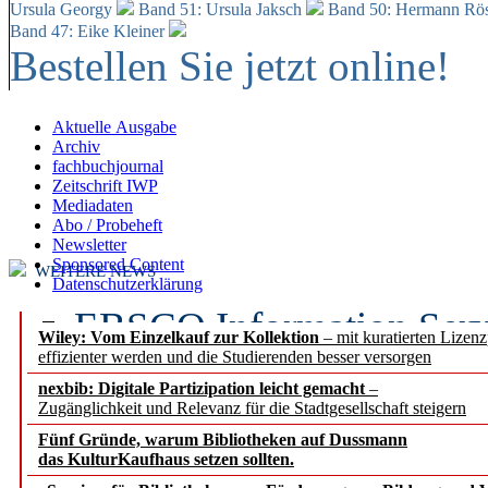
Ursula Georgy
Band 51: Ursula Jaksch
Band 50:
Hermann Rös
Band 47: Eike Kleiner
Bestellen Sie jetzt online!
Aktuelle Ausgabe
Archiv
fachbuchjournal
Zeitschrift IWP
Mediadaten
Abo / Probeheft
Newsletter
Sponsored Content
WEITERE NEWS
Datenschutzerklärung
EBSCO Information Servic
Wiley: Vom Einzelkauf zur Kollektion
– mit kuratierten Lizen
effizienter werden und die Studierenden besser versorgen
Recherchefunktionen in
nexbib: Digitale Partizipation leicht gemacht
–
Zugänglichkeit und Relevanz für die Stadtgesellschaft steigern
Sorbisches Institut neu 
Fünf Gründe, warum Bibliotheken auf Dussmann
Geschichte und kulturell
das KulturKaufhaus setzen sollten.