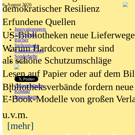
6. August 2026
demokratischer Resilienz
Erfundene Quellen
Innovationspreis
US-Bibliotheken neue Lieferwege
TIP Award
Bücher
Stellenmarkt
Warum Hardcover mehr sind
KongressNews
Sonderhefte
als schöne Schutzumschläge
Teilen
Lesen auf Papier oder auf dem Bi
Bibliotheksverbände fordern neue
Zitierrichtlinien
Kontakt
E-Book-Modelle von großen Verl
Impresssum
u.v.m.
[mehr]