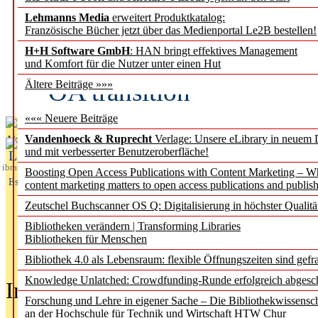
Lehmanns Media
erweitert Produktkatalog:
Fifth Open Access Repor
Französische Bücher jetzt über das Medienportal Le2B bestellen!
H+H Software GmbH
: HAN bringt effektives Management
transformative agreements
und Komfort für die Nutzer unter einen Hut
OA transition
Ältere Beiträge »»»
««« Neuere Beiträge
Vandenhoeck & Ruprecht
Verlage: Unsere eLibrary in neuem 
Aktuelles aus
und mit verbesserter Benutzeroberfläche!
L
ibrary
Boosting Open Access Publications with Content Marketing – 
Essentials
content marketing matters to open access publications and publish
Zeutschel Buchscanner OS Q: Digitalisierung in höchster Qualitä
Bibliotheken verändern | Transforming Libraries
Bibliotheken für Menschen
Bibliothek 4.0 als Lebensraum: flexible Öffnungszeiten sind gefra
Knowledge Unlatched: Crowdfunding-Runde erfolgreich abgesc
In der Ausgabe
05/2026
(Juni/Juli
Forschung und Lehre in eigener Sache – Die Bibliothekwissensc
an der Hochschule für Technik und Wirtschaft HTW Chur