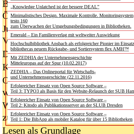
Bürgerforum fordert mehr Medienb
„Knowledge Unlatched ist der bessere DEAL”
Öffentlichkeit
Minimalistisches Design. Maximale Kontrolle. Monitoringsystem
testo 160
Jugendliche wollen besseren Schut
zum Überwachen der Umgebungsbedingungen in Bibliotheken.
Emerald – Ein Familienverlag mit weltweiter Auswirkung
Verbote
Hochschulbibliothek Ansbach als erfolgreicher Pionier im Einsat
bibliothecas neuem Rückgabe- und Sortiersystem flex AMH™
Digitale Langzeit­archi­vierung br
Mit ZEDHIA der Unternehmensgeschichte
Mitteleuropas auf der Spur (10.02.2017)
KI-Chatbots werden Teil der wiss
ZEDHIA – Das Onlineportal für Wirtschafts-
und Unternehmensgeschichte (22.11.2016)
Offene Infrastrukturen für
Erfolgreicher Einsatz von Open Source Software –
wissenschaftliche Informationssy
Teil 3: TYPO3 als Basis für den Website-Relaunch der SUB Ha
Erfolgreicher Einsatz von Open Source Software –
Warum die Debatte über KI-Texte
Teil 2: Kitodo als Publikationsserver an der SLUB Dresden
Erfolgreicher Einsatz von Open Source Software –
zu kurz greift
Teil 1: Die BibApp als mobiler Katalog für über 15 Bibliotheken
Lesen als Grundlage