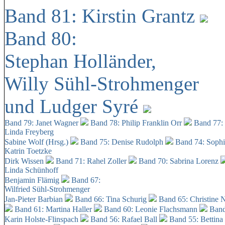
Band 81: Kirstin Grantz
Band 80:
Stephan Holländer,
Willy Sühl-Strohmenger
und Ludger Syré
Band 79: Janet Wagner
Band 78: Philip Franklin Orr
Band 77:
Linda Freyberg
Sabine Wolf (Hrsg.)
Band 75: Denise Rudolph
Band 74: Soph
Katrin Toetzke
Dirk Wissen
Band 71: Rahel Zoller
Band 70: Sabrina Lorenz
Linda Schünhoff
Benjamin Flämig
Band 67:
Wilfried Sühl-Strohmenger
Jan-Pieter Barbian
Band 66: Tina Schurig
Band 65: Christine 
Band 61: Martina Haller
Band 60:
Leonie Flachsmann
Band
Karin Holste-Flinspach
Band 56: Rafael Ball
Band 55: Bettina