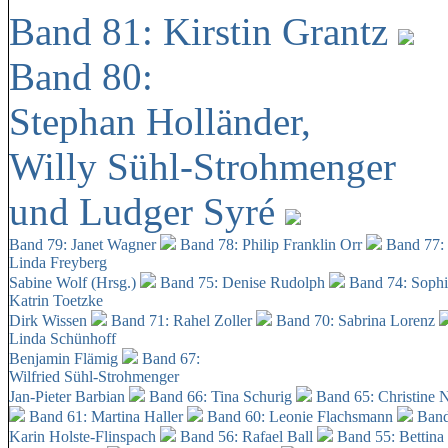
Band 81: Kirstin Grantz
Band 80:
Stephan Holländer,
Willy Sühl-Strohmenger
und Ludger Syré
Band 79: Janet Wagner
Band 78: Philip Franklin Orr
Band 77:
Linda Freyberg
Sabine Wolf (Hrsg.)
Band 75: Denise Rudolph
Band 74: Soph
Katrin Toetzke
Dirk Wissen
Band 71: Rahel Zoller
Band 70: Sabrina Lorenz
Linda Schünhoff
Benjamin Flämig
Band 67:
Wilfried Sühl-Strohmenger
Jan-Pieter Barbian
Band 66: Tina Schurig
Band 65: Christine 
Band 61: Martina Haller
Band 60:
Leonie Flachsmann
Band
Karin Holste-Flinspach
Band 56: Rafael Ball
Band 55: Bettina