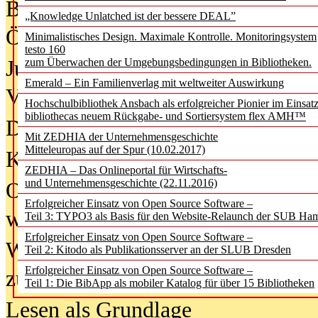
Bürgerforum fordert mehr Medienb
„Knowledge Unlatched ist der bessere DEAL”
Öffentlichkeit
Minimalistisches Design. Maximale Kontrolle. Monitoringsystem
testo 160
Jugendliche wollen besseren Schut
zum Überwachen der Umgebungsbedingungen in Bibliotheken.
Emerald – Ein Familienverlag mit weltweiter Auswirkung
Verbote
Hochschulbibliothek Ansbach als erfolgreicher Pionier im Einsat
bibliothecas neuem Rückgabe- und Sortiersystem flex AMH™
Digitale Langzeit­archi­vierung br
Mit ZEDHIA der Unternehmensgeschichte
Mitteleuropas auf der Spur (10.02.2017)
KI-Chatbots werden Teil der wiss
ZEDHIA – Das Onlineportal für Wirtschafts-
und Unternehmensgeschichte (22.11.2016)
Offene Infrastrukturen für
Erfolgreicher Einsatz von Open Source Software –
wissenschaftliche Informationssy
Teil 3: TYPO3 als Basis für den Website-Relaunch der SUB Ha
Erfolgreicher Einsatz von Open Source Software –
Warum die Debatte über KI-Texte
Teil 2: Kitodo als Publikationsserver an der SLUB Dresden
Erfolgreicher Einsatz von Open Source Software –
zu kurz greift
Teil 1: Die BibApp als mobiler Katalog für über 15 Bibliotheken
Lesen als Grundlage