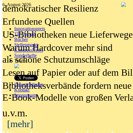
6. August 2026
demokratischer Resilienz
Erfundene Quellen
Innovationspreis
US-Bibliotheken neue Lieferwege
TIP Award
Bücher
Stellenmarkt
Warum Hardcover mehr sind
KongressNews
Sonderhefte
als schöne Schutzumschläge
Teilen
Lesen auf Papier oder auf dem Bi
Bibliotheksverbände fordern neue
Zitierrichtlinien
Kontakt
E-Book-Modelle von großen Verl
Impresssum
u.v.m.
[mehr]