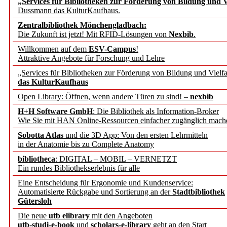
„Services für Bibliotheken zur Förderung von Bildung und Vi
Dussmann das KulturKaufhaus.
Künstliche Intelligenz a
Zentralbibliothek Mönchengladbach:
besser zu verstehen
Die Zukunft ist jetzt! Mit RFID-Lösungen von
Nexbib
.
Willkommen auf dem
ESV-Campus
!
Attraktive Angebote für Forschung und Lehre
„Leitbegriffe der Gesund
„Services für Bibliotheken zur Förderung von Bildung und Vielfa
des BIÖG erscheinen Ope
das KulturKaufhaus
Open Library: Öffnen, wenn andere Türen zu sind! –
nexbib
Forschungsdateninfrastru
H+H Software GmbH
: Die Bibliothek als Information-Broker
Wie Sie mit HAN Online-Ressourcen einfacher zugänglich mach
jedem Experiment
Sobotta Atlas
und die 3D App: Von den ersten Lehrmitteln
in der Anatomie bis zu Complete Anatomy
DFG setzt Förderung des
bibliotheca
: DIGITAL – MOBIL – VERNETZT
Ein rundes Bibliothekserlebnis für alle
FAIRmat fort
Eine Entscheidung für Ergonomie und Kundenservice:
Automatisierte Rückgabe und Sortierung an der
Stadtbibliothek
Bayerns digitale Schatzk
Gütersloh
Die neue
utb elibrary
mit den Angeboten
Schulwandbilder aus Wür
utb-studi-e-book
und
scholars-e-library
geht an den Start