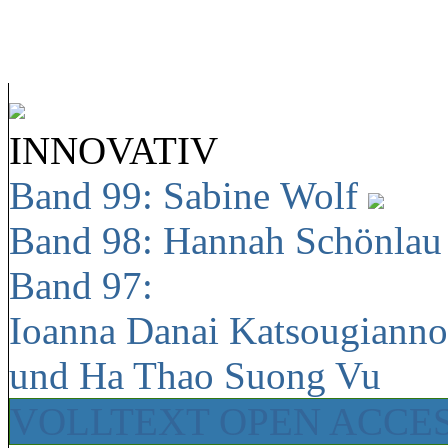
INNOVATIV
Band 99: Sabine Wolf
Band 98: Hannah Schönla
Band 97:
Ioanna Danai Katsougiann
und Ha Thao Suong Vu
VOLLTEXT OPEN ACCE