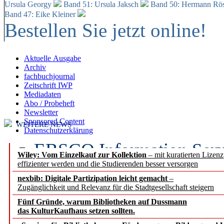
Ursula Georgy
Band 51: Ursula Jaksch
Band 50:
Hermann Rös
Band 47: Eike Kleiner
Bestellen Sie jetzt online!
Aktuelle Ausgabe
Archiv
fachbuchjournal
Zeitschrift IWP
Mediadaten
Abo / Probeheft
Newsletter
Sponsored Content
WEITERE NEWS
Datenschutzerklärung
EBSCO Information Servic
Wiley: Vom Einzelkauf zur Kollektion
– mit kuratierten Lizen
effizienter werden und die Studierenden besser versorgen
Recherchefunktionen in
nexbib: Digitale Partizipation leicht gemacht
–
Zugänglichkeit und Relevanz für die Stadtgesellschaft steigern
Sorbisches Institut neu 
Fünf Gründe, warum Bibliotheken auf Dussmann
Geschichte und kulturell
das KulturKaufhaus setzen sollten.