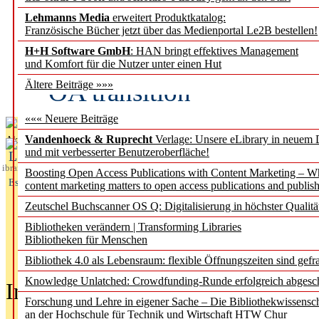
Lehmanns Media
erweitert Produktkatalog:
Fifth Open Access Repor
Französische Bücher jetzt über das Medienportal Le2B bestellen!
H+H Software GmbH
: HAN bringt effektives Management
transformative agreements
und Komfort für die Nutzer unter einen Hut
OA transition
Ältere Beiträge »»»
««« Neuere Beiträge
Vandenhoeck & Ruprecht
Verlage: Unsere eLibrary in neuem 
Aktuelles aus
und mit verbesserter Benutzeroberfläche!
L
ibrary
Boosting Open Access Publications with Content Marketing – 
Essentials
content marketing matters to open access publications and publish
Zeutschel Buchscanner OS Q: Digitalisierung in höchster Qualitä
Bibliotheken verändern | Transforming Libraries
Bibliotheken für Menschen
Bibliothek 4.0 als Lebensraum: flexible Öffnungszeiten sind gefra
Knowledge Unlatched: Crowdfunding-Runde erfolgreich abgesc
In der Ausgabe
05/2026
(Juni/Juli
Forschung und Lehre in eigener Sache – Die Bibliothekwissensc
an der Hochschule für Technik und Wirtschaft HTW Chur