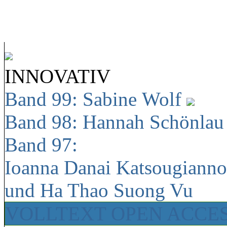
INNOVATIV
Band 99: Sabine Wolf
Band 98: Hannah Schönla
Band 97:
Ioanna Danai Katsougiann
und Ha Thao Suong Vu
VOLLTEXT OPEN ACCE