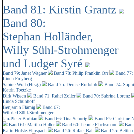
Band 81: Kirstin Grantz
Band 80:
Stephan Holländer,
Willy Sühl-Strohmenger
und Ludger Syré
Band 79: Janet Wagner
Band 78: Philip Franklin Orr
Band 77:
Linda Freyberg
Sabine Wolf (Hrsg.)
Band 75: Denise Rudolph
Band 74: Soph
Katrin Toetzke
Dirk Wissen
Band 71: Rahel Zoller
Band 70: Sabrina Lorenz
Linda Schünhoff
Benjamin Flämig
Band 67:
Wilfried Sühl-Strohmenger
Jan-Pieter Barbian
Band 66: Tina Schurig
Band 65: Christine 
Band 61: Martina Haller
Band 60:
Leonie Flachsmann
Band
Karin Holste-Flinspach
Band 56: Rafael Ball
Band 55: Bettina