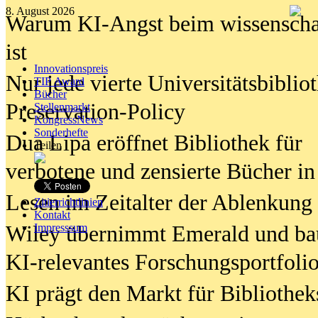
8. August 2026
Warum KI-Angst beim wissenschaft
ist
Innovationspreis
Nur jede vierte Universitätsbibliot
TIP Award
Bücher
Preservation-Policy
Stellenmarkt
KongressNews
Sonderhefte
Dua Lipa eröffnet Bibliothek für
Teilen
verbotene und zensierte Bücher in
Lesen im Zeitalter der Ablenkung
Zitierrichtlinien
Kontakt
Wiley übernimmt Emerald und ba
Impresssum
KI-relevantes Forschungsportfolio
KI prägt den Markt für Bibliothe