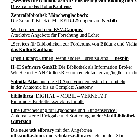
„Services für Bibliotheken zur Förderung von Bildung und Vi
angepasst
Dussmann das KulturKaufhaus.
Zentralbibliothek Mönchengladbach:
Wissenschaftskommunikati
Die Zukunft ist jetzt! Mit RFID-Lösungen von
Nexbib
.
Willkommen auf dem
ESV-Campus
!
konstruktiv!
Attraktive Angebote für Forschung und Lehre
„Services für Bibliotheken zur Förderung von Bildung und Vielfa
Mohr Siebeck übernimmt
das KulturKaufhaus
Open Library: Öffnen, wenn andere Türen zu sind! –
nexbib
und die Zeitschrift für 
H+H Software GmbH
: Die Bibliothek als Information-Broker
Wie Sie mit HAN Online-Ressourcen einfacher zugänglich mach
Francke Attempto
Sobotta Atlas
und die 3D App: Von den ersten Lehrmitteln
in der Anatomie bis zu Complete Anatomy
EBSCO Information Servic
bibliotheca
: DIGITAL – MOBIL – VERNETZT
Recherchefunktionen in
Ein rundes Bibliothekserlebnis für alle
Eine Entscheidung für Ergonomie und Kundenservice:
Automatisierte Rückgabe und Sortierung an der
Stadtbibliothek
Sorbisches Institut neu 
Gütersloh
Geschichte und kulturell
Die neue
utb elibrary
mit den Angeboten
utb-studi-e-book
und
scholars-e-library
geht an den Start