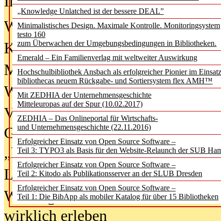
In der Ausgabe
06/2026
(August 20
„Knowledge Unlatched ist der bessere DEAL”
Was Hochschul­bibliotheken von i
Minimalistisches Design. Maximale Kontrolle. Monitoringsystem
testo 160
zum Überwachen der Umgebungsbedingungen in Bibliotheken.
Kinder in der digitalen Welt
Emerald – Ein Familienverlag mit weltweiter Auswirkung
Metadaten als Infrastruktur
Hochschulbibliothek Ansbach als erfolgreicher Pionier im Einsat
bibliothecas neuem Rückgabe- und Sortiersystem flex AMH™
Wenn Bots katalogisieren
Mit ZEDHIA der Unternehmensgeschichte
Mitteleuropas auf der Spur (10.02.2017)
Von Abschlusskleidern bis
ZEDHIA – Das Onlineportal für Wirtschafts-
und Unternehmensgeschichte (22.11.2016)
Geisterjagd-Ausrüstung in der
Erfolgreicher Einsatz von Open Source Software –
„Library of Things“ unterwegs
Teil 3: TYPO3 als Basis für den Website-Relaunch der SUB Ha
Erfolgreicher Einsatz von Open Source Software –
Lesen als Infrastrukturaufgabe
Teil 2: Kitodo als Publikationsserver an der SLUB Dresden
Erfolgreicher Einsatz von Open Source Software –
Wie Jugendliche Social Media
Teil 1: Die BibApp als mobiler Katalog für über 15 Bibliotheken
wirklich erleben