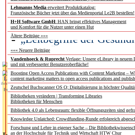
Lehmanns Media
erweitert Produktkatalog:
Künstliche Intelligenz a
Französische Bücher jetzt über das Medienportal Le2B bestellen!
besser zu verstehen
H+H Software GmbH
: HAN bringt effektives Management
und Komfort für die Nutzer unter einen Hut
„Leitbegriffe der Gesund
Ältere Beiträge »»»
des BIÖG erscheinen Ope
««« Neuere Beiträge
Vandenhoeck & Ruprecht
Verlage: Unsere eLibrary in neuem 
und mit verbesserter Benutzeroberfläche!
Aktuelles aus
Boosting Open Access Publications with Content Marketing – 
L
content marketing matters to open access publications and publish
ibrary
Zeutschel Buchscanner OS Q: Digitalisierung in höchster Qualitä
Essentials
Bibliotheken verändern | Transforming Libraries
Bibliotheken für Menschen
Bibliothek 4.0 als Lebensraum: flexible Öffnungszeiten sind gefra
Knowledge Unlatched: Crowdfunding-Runde erfolgreich abgesc
Forschung und Lehre in eigener Sache – Die Bibliothekwissensc
an der Hochschule für Technik und Wirtschaft HTW Chur