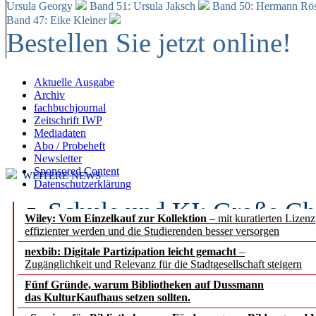
Ursula Georgy
Band 51: Ursula Jaksch
Band 50:
Hermann Rös
Band 47: Eike Kleiner
Bestellen Sie jetzt online!
Aktuelle Ausgabe
Archiv
fachbuchjournal
Zeitschrift IWP
Mediadaten
Abo / Probeheft
Newsletter
Sponsored Content
WEITERE NEWS
Datenschutzerklärung
Schule und KI: Große Ch
Wiley: Vom Einzelkauf zur Kollektion
– mit kuratierten Lizen
effizienter werden und die Studierenden besser versorgen
Voraussetzungen
nexbib: Digitale Partizipation leicht gemacht
–
Zugänglichkeit und Relevanz für die Stadtgesellschaft steigern
Erfolgreiches erstes Hal
Fünf Gründe, warum Bibliotheken auf Dussmann
Segment Research – Ausb
das KulturKaufhaus setzen sollten.