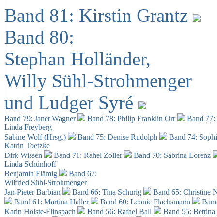
Band 81: Kirstin Grantz
Band 80:
Stephan Holländer,
Willy Sühl-Strohmenger
und Ludger Syré
Band 79: Janet Wagner
Band 78: Philip Franklin Orr
Band 77:
Linda Freyberg
Sabine Wolf (Hrsg.)
Band 75: Denise Rudolph
Band 74: Soph
Katrin Toetzke
Dirk Wissen
Band 71: Rahel Zoller
Band 70: Sabrina Lorenz
Linda Schünhoff
Benjamin Flämig
Band 67:
Wilfried Sühl-Strohmenger
Jan-Pieter Barbian
Band 66: Tina Schurig
Band 65: Christine 
Band 61: Martina Haller
Band 60:
Leonie Flachsmann
Band
Karin Holste-Flinspach
Band 56: Rafael Ball
Band 55: Bettina