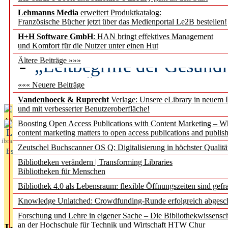
Lehmanns Media
erweitert Produktkatalog:
Künstliche Intelligenz a
Französische Bücher jetzt über das Medienportal Le2B bestellen!
besser zu verstehen
H+H Software GmbH
: HAN bringt effektives Management
und Komfort für die Nutzer unter einen Hut
„Leitbegriffe der Gesund
Ältere Beiträge »»»
des BIÖG erscheinen Ope
««« Neuere Beiträge
Vandenhoeck & Ruprecht
Verlage: Unsere eLibrary in neuem 
und mit verbesserter Benutzeroberfläche!
Aktuelles aus
Boosting Open Access Publications with Content Marketing – 
L
content marketing matters to open access publications and publish
ibrary
Zeutschel Buchscanner OS Q: Digitalisierung in höchster Qualitä
Essentials
Bibliotheken verändern | Transforming Libraries
Bibliotheken für Menschen
Bibliothek 4.0 als Lebensraum: flexible Öffnungszeiten sind gefra
Knowledge Unlatched: Crowdfunding-Runde erfolgreich abgesc
Forschung und Lehre in eigener Sache – Die Bibliothekwissensc
an der Hochschule für Technik und Wirtschaft HTW Chur