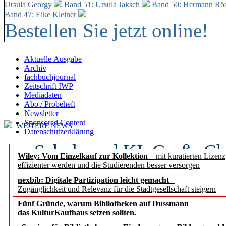
Ursula Georgy
Band 51: Ursula Jaksch
Band 50:
Hermann Rös
Band 47: Eike Kleiner
Bestellen Sie jetzt online!
Aktuelle Ausgabe
Archiv
fachbuchjournal
Zeitschrift IWP
Mediadaten
Abo / Probeheft
Newsletter
Sponsored Content
WEITERE NEWS
Datenschutzerklärung
Schule und KI: Große Ch
Wiley: Vom Einzelkauf zur Kollektion
– mit kuratierten Lizen
effizienter werden und die Studierenden besser versorgen
Voraussetzungen
nexbib: Digitale Partizipation leicht gemacht
–
Zugänglichkeit und Relevanz für die Stadtgesellschaft steigern
Erfolgreiches erstes Hal
Fünf Gründe, warum Bibliotheken auf Dussmann
Segment Research – Ausb
das KulturKaufhaus setzen sollten.