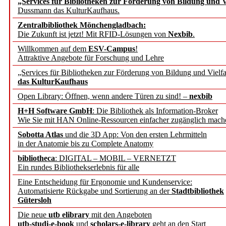
„Services für Bibliotheken zur Förderung von Bildung und Vi
angepasst
Dussmann das KulturKaufhaus.
Zentralbibliothek Mönchengladbach:
Wissenschaftskommunikati
Die Zukunft ist jetzt! Mit RFID-Lösungen von
Nexbib
.
Willkommen auf dem
ESV-Campus
!
konstruktiv!
Attraktive Angebote für Forschung und Lehre
„Services für Bibliotheken zur Förderung von Bildung und Vielfa
Mohr Siebeck übernimmt
das KulturKaufhaus
Open Library: Öffnen, wenn andere Türen zu sind! –
nexbib
und die Zeitschrift für 
H+H Software GmbH
: Die Bibliothek als Information-Broker
Wie Sie mit HAN Online-Ressourcen einfacher zugänglich mach
Francke Attempto
Sobotta Atlas
und die 3D App: Von den ersten Lehrmitteln
in der Anatomie bis zu Complete Anatomy
EBSCO Information Servic
bibliotheca
: DIGITAL – MOBIL – VERNETZT
Recherchefunktionen in
Ein rundes Bibliothekserlebnis für alle
Eine Entscheidung für Ergonomie und Kundenservice:
Automatisierte Rückgabe und Sortierung an der
Stadtbibliothek
Sorbisches Institut neu 
Gütersloh
Geschichte und kulturell
Die neue
utb elibrary
mit den Angeboten
utb-studi-e-book
und
scholars-e-library
geht an den Start