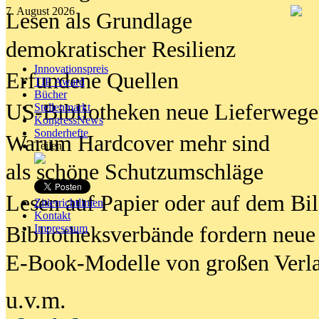
7. August 2026
Lesen als Grundlage
demokratischer Resilienz
Innovationspreis
Erfundene Quellen
TIP Award
Bücher
US-Bibliotheken neue Lieferwege
Stellenmarkt
KongressNews
Sonderhefte
Warum Hardcover mehr sind
Teilen
als schöne Schutzumschläge
Lesen auf Papier oder auf dem Bi
Zitierrichtlinien
Kontakt
Bibliotheksverbände fordern neue
Impresssum
E-Book-Modelle von großen Verl
u.v.m.