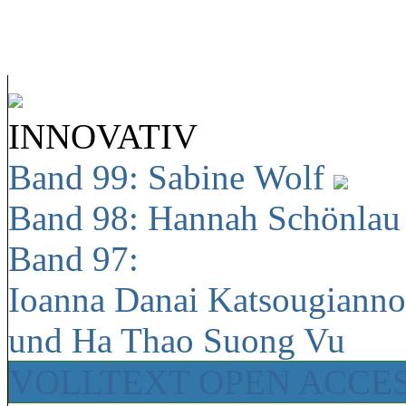
INNOVATIV
Band 99: Sabine Wolf
Band 98: Hannah Schönla
Band 97:
Ioanna Danai Katsougiann
und Ha Thao Suong Vu
VOLLTEXT OPEN ACCE