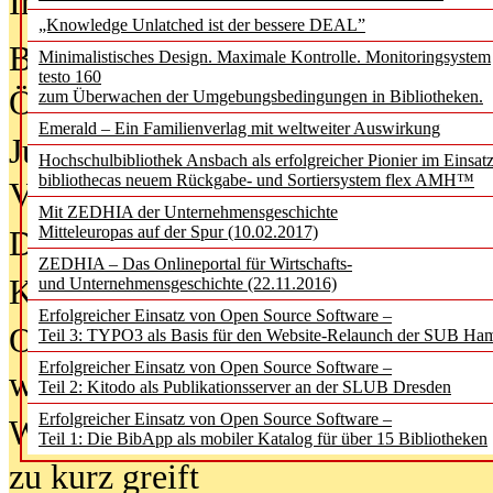
In der Ausgabe
05/2026
(Juni/Juli
„Knowledge Unlatched ist der bessere DEAL”
Bürgerforum fordert mehr Medienb
Minimalistisches Design. Maximale Kontrolle. Monitoringsystem
testo 160
Öffentlichkeit
zum Überwachen der Umgebungsbedingungen in Bibliotheken.
Emerald – Ein Familienverlag mit weltweiter Auswirkung
Jugendliche wollen besseren Schut
Hochschulbibliothek Ansbach als erfolgreicher Pionier im Einsat
bibliothecas neuem Rückgabe- und Sortiersystem flex AMH™
Verbote
Mit ZEDHIA der Unternehmensgeschichte
Mitteleuropas auf der Spur (10.02.2017)
Digitale Langzeit­archi­vierung br
ZEDHIA – Das Onlineportal für Wirtschafts-
KI-Chatbots werden Teil der wiss
und Unternehmensgeschichte (22.11.2016)
Erfolgreicher Einsatz von Open Source Software –
Offene Infrastrukturen für
Teil 3: TYPO3 als Basis für den Website-Relaunch der SUB Ha
Erfolgreicher Einsatz von Open Source Software –
wissenschaftliche Informationssy
Teil 2: Kitodo als Publikationsserver an der SLUB Dresden
Erfolgreicher Einsatz von Open Source Software –
Warum die Debatte über KI-Texte
Teil 1: Die BibApp als mobiler Katalog für über 15 Bibliotheken
zu kurz greift