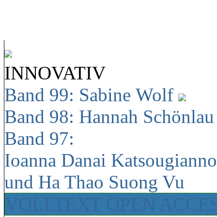
INNOVATIV
Band 99: Sabine Wolf
Band 98: Hannah Schönla
Band 97:
Ioanna Danai Katsougiann
und Ha Thao Suong Vu
VOLLTEXT OPEN ACCE