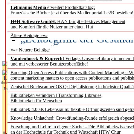
Lehmanns Media
erweitert Produktkatalog:
Künstliche Intelligenz a
Französische Bücher jetzt über das Medienportal Le2B bestellen!
besser zu verstehen
H+H Software GmbH
: HAN bringt effektives Management
und Komfort für die Nutzer unter einen Hut
„Leitbegriffe der Gesund
Ältere Beiträge »»»
des BIÖG erscheinen Ope
««« Neuere Beiträge
Vandenhoeck & Ruprecht
Verlage: Unsere eLibrary in neuem 
und mit verbesserter Benutzeroberfläche!
Aktuelles aus
Boosting Open Access Publications with Content Marketing – 
L
content marketing matters to open access publications and publish
ibrary
Zeutschel Buchscanner OS Q: Digitalisierung in höchster Qualitä
Essentials
Bibliotheken verändern | Transforming Libraries
Bibliotheken für Menschen
Bibliothek 4.0 als Lebensraum: flexible Öffnungszeiten sind gefra
Knowledge Unlatched: Crowdfunding-Runde erfolgreich abgesc
Forschung und Lehre in eigener Sache – Die Bibliothekwissensc
an der Hochschule für Technik und Wirtschaft HTW Chur