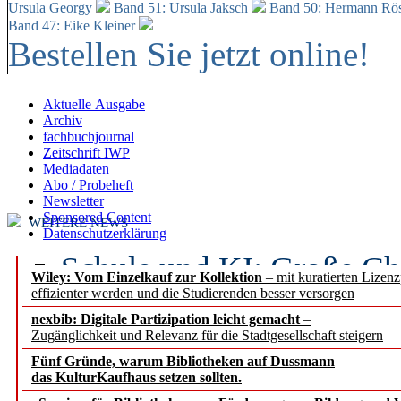
Ursula Georgy
Band 51: Ursula Jaksch
Band 50:
Hermann Rös
Band 47: Eike Kleiner
Bestellen Sie jetzt online!
Aktuelle Ausgabe
Archiv
fachbuchjournal
Zeitschrift IWP
Mediadaten
Abo / Probeheft
Newsletter
Sponsored Content
WEITERE NEWS
Datenschutzerklärung
Schule und KI: Große Ch
Wiley: Vom Einzelkauf zur Kollektion
– mit kuratierten Lizen
effizienter werden und die Studierenden besser versorgen
Voraussetzungen
nexbib: Digitale Partizipation leicht gemacht
–
Zugänglichkeit und Relevanz für die Stadtgesellschaft steigern
Erfolgreiches erstes Hal
Fünf Gründe, warum Bibliotheken auf Dussmann
Segment Research – Ausb
das KulturKaufhaus setzen sollten.