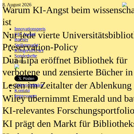
8. August 2026
Warum KI-Angst beim wissenschaft
ist
Innovationspreis
Nur jede vierte Universitätsbibliot
TIP Award
Bücher
Preservation-Policy
Stellenmarkt
KongressNews
Sonderhefte
Dua Lipa eröffnet Bibliothek für
Teilen
verbotene und zensierte Bücher in
Lesen im Zeitalter der Ablenkung
Zitierrichtlinien
Kontakt
Wiley übernimmt Emerald und ba
Impresssum
KI-relevantes Forschungsportfolio
KI prägt den Markt für Bibliothe