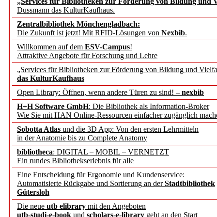
„Services für Bibliotheken zur Förderung von Bildung und Vi
angepasst
Dussmann das KulturKaufhaus.
Zentralbibliothek Mönchengladbach:
Wissenschaftskommunikati
Die Zukunft ist jetzt! Mit RFID-Lösungen von
Nexbib
.
Willkommen auf dem
ESV-Campus
!
konstruktiv!
Attraktive Angebote für Forschung und Lehre
„Services für Bibliotheken zur Förderung von Bildung und Vielfa
Mohr Siebeck übernimmt
das KulturKaufhaus
Open Library: Öffnen, wenn andere Türen zu sind! –
nexbib
und die Zeitschrift für 
H+H Software GmbH
: Die Bibliothek als Information-Broker
Wie Sie mit HAN Online-Ressourcen einfacher zugänglich mach
Francke Attempto
Sobotta Atlas
und die 3D App: Von den ersten Lehrmitteln
in der Anatomie bis zu Complete Anatomy
EBSCO Information Servic
bibliotheca
: DIGITAL – MOBIL – VERNETZT
Recherchefunktionen in
Ein rundes Bibliothekserlebnis für alle
Eine Entscheidung für Ergonomie und Kundenservice:
Automatisierte Rückgabe und Sortierung an der
Stadtbibliothek
Sorbisches Institut neu 
Gütersloh
Geschichte und kulturell
Die neue
utb elibrary
mit den Angeboten
utb-studi-e-book
und
scholars-e-library
geht an den Start