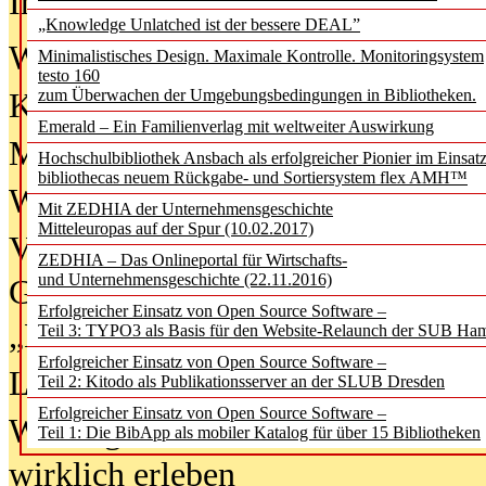
In der Ausgabe
06/2026
(August 20
„Knowledge Unlatched ist der bessere DEAL”
Was Hochschul­bibliotheken von i
Minimalistisches Design. Maximale Kontrolle. Monitoringsystem
testo 160
zum Überwachen der Umgebungsbedingungen in Bibliotheken.
Kinder in der digitalen Welt
Emerald – Ein Familienverlag mit weltweiter Auswirkung
Metadaten als Infrastruktur
Hochschulbibliothek Ansbach als erfolgreicher Pionier im Einsat
bibliothecas neuem Rückgabe- und Sortiersystem flex AMH™
Wenn Bots katalogisieren
Mit ZEDHIA der Unternehmensgeschichte
Mitteleuropas auf der Spur (10.02.2017)
Von Abschlusskleidern bis
ZEDHIA – Das Onlineportal für Wirtschafts-
und Unternehmensgeschichte (22.11.2016)
Geisterjagd-Ausrüstung in der
Erfolgreicher Einsatz von Open Source Software –
„Library of Things“ unterwegs
Teil 3: TYPO3 als Basis für den Website-Relaunch der SUB Ha
Erfolgreicher Einsatz von Open Source Software –
Lesen als Infrastrukturaufgabe
Teil 2: Kitodo als Publikationsserver an der SLUB Dresden
Erfolgreicher Einsatz von Open Source Software –
Wie Jugendliche Social Media
Teil 1: Die BibApp als mobiler Katalog für über 15 Bibliotheken
wirklich erleben