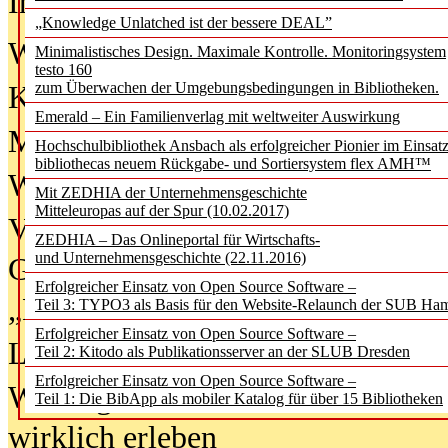
In der Ausgabe
06/2026
(August 20
„Knowledge Unlatched ist der bessere DEAL”
Was Hochschul­bibliotheken von i
Minimalistisches Design. Maximale Kontrolle. Monitoringsystem
testo 160
zum Überwachen der Umgebungsbedingungen in Bibliotheken.
Kinder in der digitalen Welt
Emerald – Ein Familienverlag mit weltweiter Auswirkung
Metadaten als Infrastruktur
Hochschulbibliothek Ansbach als erfolgreicher Pionier im Einsat
bibliothecas neuem Rückgabe- und Sortiersystem flex AMH™
Wenn Bots katalogisieren
Mit ZEDHIA der Unternehmensgeschichte
Mitteleuropas auf der Spur (10.02.2017)
Von Abschlusskleidern bis
ZEDHIA – Das Onlineportal für Wirtschafts-
und Unternehmensgeschichte (22.11.2016)
Geisterjagd-Ausrüstung in der
Erfolgreicher Einsatz von Open Source Software –
„Library of Things“ unterwegs
Teil 3: TYPO3 als Basis für den Website-Relaunch der SUB Ha
Erfolgreicher Einsatz von Open Source Software –
Lesen als Infrastrukturaufgabe
Teil 2: Kitodo als Publikationsserver an der SLUB Dresden
Erfolgreicher Einsatz von Open Source Software –
Wie Jugendliche Social Media
Teil 1: Die BibApp als mobiler Katalog für über 15 Bibliotheken
wirklich erleben