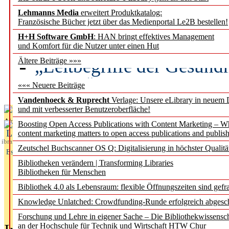
Lehmanns Media
erweitert Produktkatalog:
Künstliche Intelligenz a
Französische Bücher jetzt über das Medienportal Le2B bestellen!
besser zu verstehen
H+H Software GmbH
: HAN bringt effektives Management
und Komfort für die Nutzer unter einen Hut
„Leitbegriffe der Gesund
Ältere Beiträge »»»
des BIÖG erscheinen Ope
««« Neuere Beiträge
Vandenhoeck & Ruprecht
Verlage: Unsere eLibrary in neuem 
und mit verbesserter Benutzeroberfläche!
Aktuelles aus
Boosting Open Access Publications with Content Marketing – 
L
content marketing matters to open access publications and publish
ibrary
Zeutschel Buchscanner OS Q: Digitalisierung in höchster Qualitä
Essentials
Bibliotheken verändern | Transforming Libraries
Bibliotheken für Menschen
Bibliothek 4.0 als Lebensraum: flexible Öffnungszeiten sind gefra
Knowledge Unlatched: Crowdfunding-Runde erfolgreich abgesc
Forschung und Lehre in eigener Sache – Die Bibliothekwissensc
an der Hochschule für Technik und Wirtschaft HTW Chur