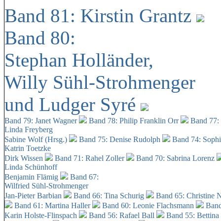
Band 81: Kirstin Grantz
Band 80:
Stephan Holländer,
Willy Sühl-Strohmenger
und Ludger Syré
Band 79: Janet Wagner
Band 78: Philip Franklin Orr
Band 77:
Linda Freyberg
Sabine Wolf (Hrsg.)
Band 75: Denise Rudolph
Band 74: Soph
Katrin Toetzke
Dirk Wissen
Band 71: Rahel Zoller
Band 70: Sabrina Lorenz
Linda Schünhoff
Benjamin Flämig
Band 67:
Wilfried Sühl-Strohmenger
Jan-Pieter Barbian
Band 66: Tina Schurig
Band 65: Christine 
Band 61: Martina Haller
Band 60:
Leonie Flachsmann
Band
Karin Holste-Flinspach
Band 56: Rafael Ball
Band 55: Bettina