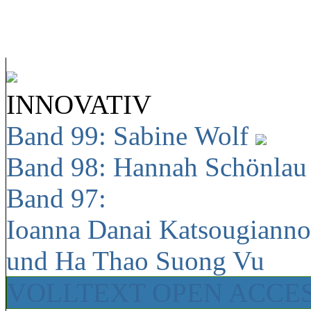
INNOVATIV
Band 99: Sabine Wolf
Band 98: Hannah Schönla
Band 97:
Ioanna Danai Katsougiann
und Ha Thao Suong Vu
VOLLTEXT OPEN ACCE