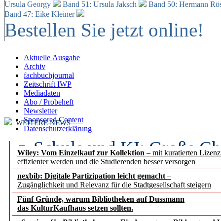
Ursula Georgy
Band 51: Ursula Jaksch
Band 50:
Hermann Rös
Band 47: Eike Kleiner
Bestellen Sie jetzt online!
Aktuelle Ausgabe
Archiv
fachbuchjournal
Zeitschrift IWP
Mediadaten
Abo / Probeheft
Newsletter
Sponsored Content
WEITERE NEWS
Datenschutzerklärung
Schule und KI: Große Ch
Wiley: Vom Einzelkauf zur Kollektion
– mit kuratierten Lizen
effizienter werden und die Studierenden besser versorgen
Voraussetzungen
nexbib: Digitale Partizipation leicht gemacht
–
Zugänglichkeit und Relevanz für die Stadtgesellschaft steigern
Erfolgreiches erstes Hal
Fünf Gründe, warum Bibliotheken auf Dussmann
Segment Research – Ausb
das KulturKaufhaus setzen sollten.