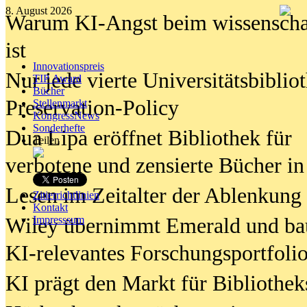
8. August 2026
Warum KI-Angst beim wissenschaft
ist
Innovationspreis
Nur jede vierte Universitätsbibliot
TIP Award
Bücher
Preservation-Policy
Stellenmarkt
KongressNews
Sonderhefte
Dua Lipa eröffnet Bibliothek für
Teilen
verbotene und zensierte Bücher in
Lesen im Zeitalter der Ablenkung
Zitierrichtlinien
Kontakt
Wiley übernimmt Emerald und ba
Impresssum
KI-relevantes Forschungsportfolio
KI prägt den Markt für Bibliothe