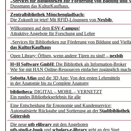
„Services für Bibliotheken zur Förderung von Bildung und Vi
angepasst
Dussmann das KulturKaufhaus.
Zentralbibliothek Mönchengladbach:
Wissenschaftskommunikati
Die Zukunft ist jetzt! Mit RFID-Lösungen von
Nexbib
.
Willkommen auf dem
ESV-Campus
!
konstruktiv!
Attraktive Angebote für Forschung und Lehre
„Services für Bibliotheken zur Förderung von Bildung und Vielfa
Mohr Siebeck übernimmt
das KulturKaufhaus
Open Library: Öffnen, wenn andere Türen zu sind! –
nexbib
und die Zeitschrift für 
H+H Software GmbH
: Die Bibliothek als Information-Broker
Wie Sie mit HAN Online-Ressourcen einfacher zugänglich mach
Francke Attempto
Sobotta Atlas
und die 3D App: Von den ersten Lehrmitteln
in der Anatomie bis zu Complete Anatomy
EBSCO Information Servic
bibliotheca
: DIGITAL – MOBIL – VERNETZT
Recherchefunktionen in
Ein rundes Bibliothekserlebnis für alle
Eine Entscheidung für Ergonomie und Kundenservice:
Automatisierte Rückgabe und Sortierung an der
Stadtbibliothek
Sorbisches Institut neu 
Gütersloh
Geschichte und kulturell
Die neue
utb elibrary
mit den Angeboten
utb-studi-e-book
und
scholars-e-library
geht an den Start