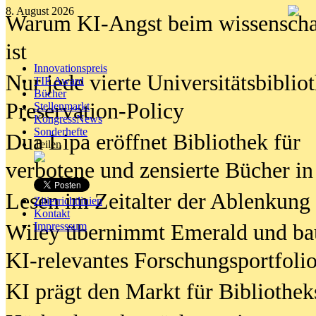
8. August 2026
Warum KI-Angst beim wissenschaft
ist
Innovationspreis
Nur jede vierte Universitätsbibliot
TIP Award
Bücher
Preservation-Policy
Stellenmarkt
KongressNews
Sonderhefte
Dua Lipa eröffnet Bibliothek für
Teilen
verbotene und zensierte Bücher in
Lesen im Zeitalter der Ablenkung
Zitierrichtlinien
Kontakt
Wiley übernimmt Emerald und ba
Impresssum
KI-relevantes Forschungsportfolio
KI prägt den Markt für Bibliothe