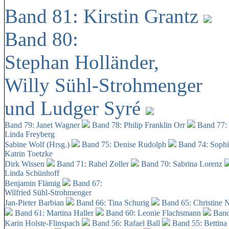
Band 81: Kirstin Grantz
Band 80:
Stephan Holländer,
Willy Sühl-Strohmenger
und Ludger Syré
Band 79: Janet Wagner
Band 78: Philip Franklin Orr
Band 77:
Linda Freyberg
Sabine Wolf (Hrsg.)
Band 75: Denise Rudolph
Band 74: Soph
Katrin Toetzke
Dirk Wissen
Band 71: Rahel Zoller
Band 70: Sabrina Lorenz
Linda Schünhoff
Benjamin Flämig
Band 67:
Wilfried Sühl-Strohmenger
Jan-Pieter Barbian
Band 66: Tina Schurig
Band 65: Christine 
Band 61: Martina Haller
Band 60:
Leonie Flachsmann
Band
Karin Holste-Flinspach
Band 56: Rafael Ball
Band 55: Bettina