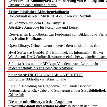
„Services für Bibliotheken zur Förderung von Bildung und Vi
angepasst
Dussmann das KulturKaufhaus.
Zentralbibliothek Mönchengladbach:
Wissenschaftskommunikati
Die Zukunft ist jetzt! Mit RFID-Lösungen von
Nexbib
.
Willkommen auf dem
ESV-Campus
!
konstruktiv!
Attraktive Angebote für Forschung und Lehre
„Services für Bibliotheken zur Förderung von Bildung und Vielfa
Mohr Siebeck übernimmt
das KulturKaufhaus
Open Library: Öffnen, wenn andere Türen zu sind! –
nexbib
und die Zeitschrift für 
H+H Software GmbH
: Die Bibliothek als Information-Broker
Wie Sie mit HAN Online-Ressourcen einfacher zugänglich mach
Francke Attempto
Sobotta Atlas
und die 3D App: Von den ersten Lehrmitteln
in der Anatomie bis zu Complete Anatomy
EBSCO Information Servic
bibliotheca
: DIGITAL – MOBIL – VERNETZT
Recherchefunktionen in
Ein rundes Bibliothekserlebnis für alle
Eine Entscheidung für Ergonomie und Kundenservice:
Automatisierte Rückgabe und Sortierung an der
Stadtbibliothek
Sorbisches Institut neu 
Gütersloh
Geschichte und kulturell
Die neue
utb elibrary
mit den Angeboten
utb-studi-e-book
und
scholars-e-library
geht an den Start