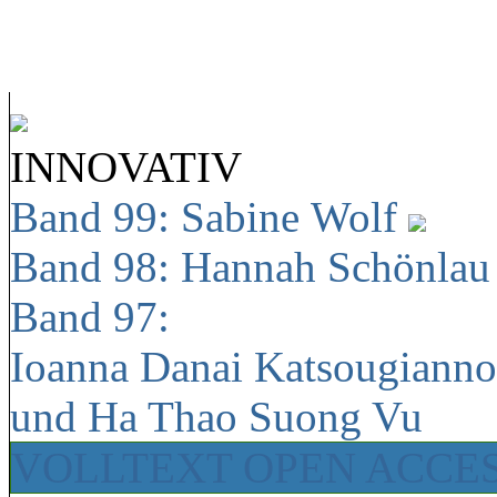
INNOVATIV
Band 99: Sabine Wolf
Band 98: Hannah Schönla
Band 97:
Ioanna Danai Katsougiann
und Ha Thao Suong Vu
VOLLTEXT OPEN ACCE