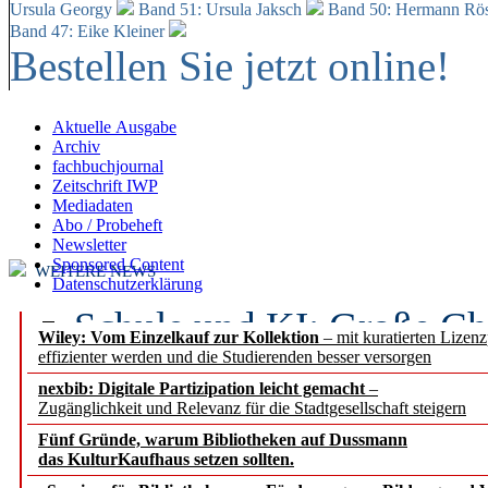
Ursula Georgy
Band 51: Ursula Jaksch
Band 50:
Hermann Rös
Band 47: Eike Kleiner
Bestellen Sie jetzt online!
Aktuelle Ausgabe
Archiv
fachbuchjournal
Zeitschrift IWP
Mediadaten
Abo / Probeheft
Newsletter
Sponsored Content
WEITERE NEWS
Datenschutzerklärung
Schule und KI: Große Ch
Wiley: Vom Einzelkauf zur Kollektion
– mit kuratierten Lizen
effizienter werden und die Studierenden besser versorgen
Voraussetzungen
nexbib: Digitale Partizipation leicht gemacht
–
Zugänglichkeit und Relevanz für die Stadtgesellschaft steigern
Erfolgreiches erstes Hal
Fünf Gründe, warum Bibliotheken auf Dussmann
Segment Research – Ausb
das KulturKaufhaus setzen sollten.