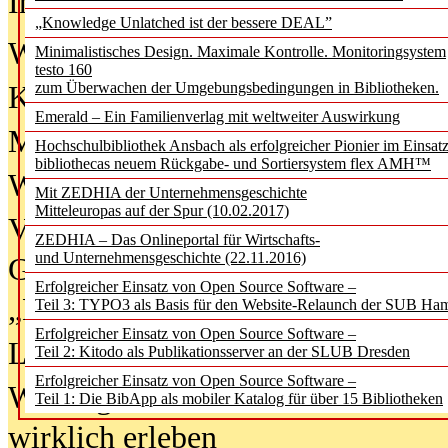
In der Ausgabe
06/2026
(August 20
„Knowledge Unlatched ist der bessere DEAL”
Was Hochschul­bibliotheken von i
Minimalistisches Design. Maximale Kontrolle. Monitoringsystem
testo 160
zum Überwachen der Umgebungsbedingungen in Bibliotheken.
Kinder in der digitalen Welt
Emerald – Ein Familienverlag mit weltweiter Auswirkung
Metadaten als Infrastruktur
Hochschulbibliothek Ansbach als erfolgreicher Pionier im Einsat
bibliothecas neuem Rückgabe- und Sortiersystem flex AMH™
Wenn Bots katalogisieren
Mit ZEDHIA der Unternehmensgeschichte
Mitteleuropas auf der Spur (10.02.2017)
Von Abschlusskleidern bis
ZEDHIA – Das Onlineportal für Wirtschafts-
und Unternehmensgeschichte (22.11.2016)
Geisterjagd-Ausrüstung in der
Erfolgreicher Einsatz von Open Source Software –
„Library of Things“ unterwegs
Teil 3: TYPO3 als Basis für den Website-Relaunch der SUB Ha
Erfolgreicher Einsatz von Open Source Software –
Lesen als Infrastrukturaufgabe
Teil 2: Kitodo als Publikationsserver an der SLUB Dresden
Erfolgreicher Einsatz von Open Source Software –
Wie Jugendliche Social Media
Teil 1: Die BibApp als mobiler Katalog für über 15 Bibliotheken
wirklich erleben