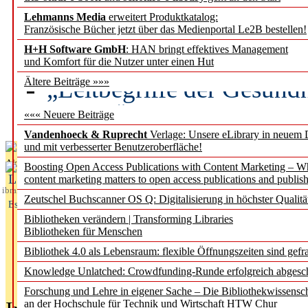
Lehmanns Media
erweitert Produktkatalog:
Künstliche Intelligenz a
Französische Bücher jetzt über das Medienportal Le2B bestellen!
besser zu verstehen
H+H Software GmbH
: HAN bringt effektives Management
und Komfort für die Nutzer unter einen Hut
„Leitbegriffe der Gesund
Ältere Beiträge »»»
des BIÖG erscheinen Ope
««« Neuere Beiträge
Vandenhoeck & Ruprecht
Verlage: Unsere eLibrary in neuem 
und mit verbesserter Benutzeroberfläche!
Aktuelles aus
Boosting Open Access Publications with Content Marketing – 
L
content marketing matters to open access publications and publish
ibrary
Zeutschel Buchscanner OS Q: Digitalisierung in höchster Qualitä
Essentials
Bibliotheken verändern | Transforming Libraries
Bibliotheken für Menschen
Bibliothek 4.0 als Lebensraum: flexible Öffnungszeiten sind gefra
Knowledge Unlatched: Crowdfunding-Runde erfolgreich abgesc
Forschung und Lehre in eigener Sache – Die Bibliothekwissensc
an der Hochschule für Technik und Wirtschaft HTW Chur