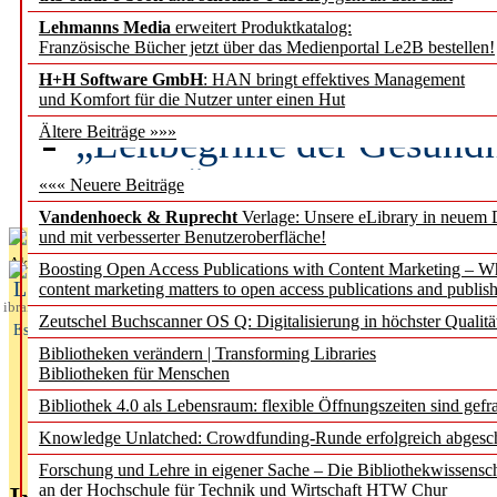
Lehmanns Media
erweitert Produktkatalog:
Künstliche Intelligenz a
Französische Bücher jetzt über das Medienportal Le2B bestellen!
besser zu verstehen
H+H Software GmbH
: HAN bringt effektives Management
und Komfort für die Nutzer unter einen Hut
„Leitbegriffe der Gesund
Ältere Beiträge »»»
des BIÖG erscheinen Ope
««« Neuere Beiträge
Vandenhoeck & Ruprecht
Verlage: Unsere eLibrary in neuem 
und mit verbesserter Benutzeroberfläche!
Aktuelles aus
Boosting Open Access Publications with Content Marketing – 
L
content marketing matters to open access publications and publish
ibrary
Zeutschel Buchscanner OS Q: Digitalisierung in höchster Qualitä
Essentials
Bibliotheken verändern | Transforming Libraries
Bibliotheken für Menschen
Bibliothek 4.0 als Lebensraum: flexible Öffnungszeiten sind gefra
Knowledge Unlatched: Crowdfunding-Runde erfolgreich abgesc
Forschung und Lehre in eigener Sache – Die Bibliothekwissensc
an der Hochschule für Technik und Wirtschaft HTW Chur