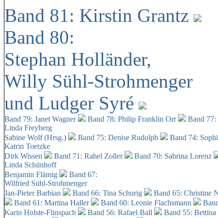
Band 81: Kirstin Grantz
Band 80:
Stephan Holländer,
Willy Sühl-Strohmenger
und Ludger Syré
Band 79: Janet Wagner
Band 78: Philip Franklin Orr
Band 77:
Linda Freyberg
Sabine Wolf (Hrsg.)
Band 75: Denise Rudolph
Band 74: Soph
Katrin Toetzke
Dirk Wissen
Band 71: Rahel Zoller
Band 70: Sabrina Lorenz
Linda Schünhoff
Benjamin Flämig
Band 67:
Wilfried Sühl-Strohmenger
Jan-Pieter Barbian
Band 66: Tina Schurig
Band 65: Christine 
Band 61: Martina Haller
Band 60:
Leonie Flachsmann
Band
Karin Holste-Flinspach
Band 56: Rafael Ball
Band 55: Bettina