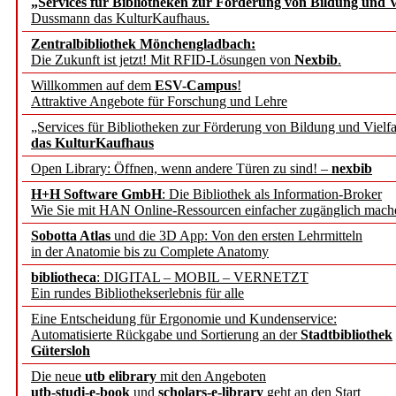
„Services für Bibliotheken zur Förderung von Bildung und Vi
angepasst
Dussmann das KulturKaufhaus.
Zentralbibliothek Mönchengladbach:
Wissenschaftskommunikati
Die Zukunft ist jetzt! Mit RFID-Lösungen von
Nexbib
.
Willkommen auf dem
ESV-Campus
!
konstruktiv!
Attraktive Angebote für Forschung und Lehre
„Services für Bibliotheken zur Förderung von Bildung und Vielfa
Mohr Siebeck übernimmt
das KulturKaufhaus
Open Library: Öffnen, wenn andere Türen zu sind! –
nexbib
und die Zeitschrift für 
H+H Software GmbH
: Die Bibliothek als Information-Broker
Wie Sie mit HAN Online-Ressourcen einfacher zugänglich mach
Francke Attempto
Sobotta Atlas
und die 3D App: Von den ersten Lehrmitteln
in der Anatomie bis zu Complete Anatomy
EBSCO Information Servic
bibliotheca
: DIGITAL – MOBIL – VERNETZT
Recherchefunktionen in
Ein rundes Bibliothekserlebnis für alle
Eine Entscheidung für Ergonomie und Kundenservice:
Automatisierte Rückgabe und Sortierung an der
Stadtbibliothek
Sorbisches Institut neu 
Gütersloh
Geschichte und kulturell
Die neue
utb elibrary
mit den Angeboten
utb-studi-e-book
und
scholars-e-library
geht an den Start