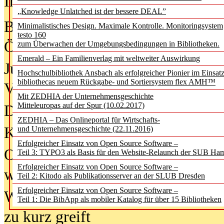
In der Ausgabe
05/2026
(Juni/Juli
„Knowledge Unlatched ist der bessere DEAL”
Bürgerforum fordert mehr Medienb
Minimalistisches Design. Maximale Kontrolle. Monitoringsystem
testo 160
Öffentlichkeit
zum Überwachen der Umgebungsbedingungen in Bibliotheken.
Emerald – Ein Familienverlag mit weltweiter Auswirkung
Jugendliche wollen besseren Schut
Hochschulbibliothek Ansbach als erfolgreicher Pionier im Einsat
bibliothecas neuem Rückgabe- und Sortiersystem flex AMH™
Verbote
Mit ZEDHIA der Unternehmensgeschichte
Mitteleuropas auf der Spur (10.02.2017)
Digitale Langzeit­archi­vierung br
ZEDHIA – Das Onlineportal für Wirtschafts-
KI-Chatbots werden Teil der wiss
und Unternehmensgeschichte (22.11.2016)
Erfolgreicher Einsatz von Open Source Software –
Offene Infrastrukturen für
Teil 3: TYPO3 als Basis für den Website-Relaunch der SUB Ha
Erfolgreicher Einsatz von Open Source Software –
wissenschaftliche Informationssy
Teil 2: Kitodo als Publikationsserver an der SLUB Dresden
Erfolgreicher Einsatz von Open Source Software –
Warum die Debatte über KI-Texte
Teil 1: Die BibApp als mobiler Katalog für über 15 Bibliotheken
zu kurz greift