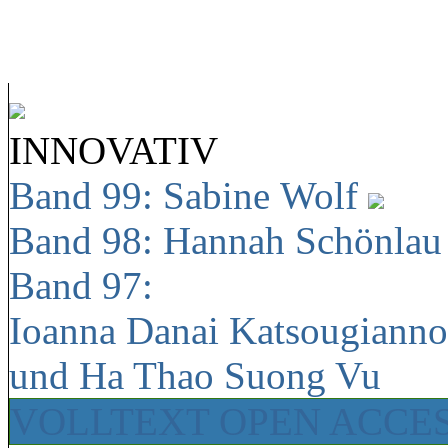
INNOVATIV
Band 99: Sabine Wolf
Band 98: Hannah Schönla
Band 97:
Ioanna Danai Katsougiann
und Ha Thao Suong Vu
VOLLTEXT OPEN ACCE