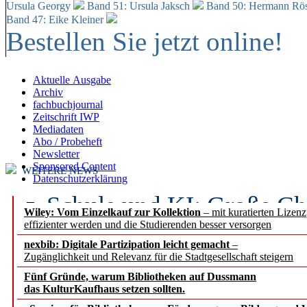
Ursula Georgy
Band 51: Ursula Jaksch
Band 50:
Hermann Rös
Band 47: Eike Kleiner
Bestellen Sie jetzt online!
Aktuelle Ausgabe
Archiv
fachbuchjournal
Zeitschrift IWP
Mediadaten
Abo / Probeheft
Newsletter
Sponsored Content
WEITERE NEWS
Datenschutzerklärung
Schule und KI: Große Ch
Wiley: Vom Einzelkauf zur Kollektion
– mit kuratierten Lizen
effizienter werden und die Studierenden besser versorgen
Voraussetzungen
nexbib: Digitale Partizipation leicht gemacht
–
Zugänglichkeit und Relevanz für die Stadtgesellschaft steigern
Erfolgreiches erstes Hal
Fünf Gründe, warum Bibliotheken auf Dussmann
Segment Research – Ausb
das KulturKaufhaus setzen sollten.