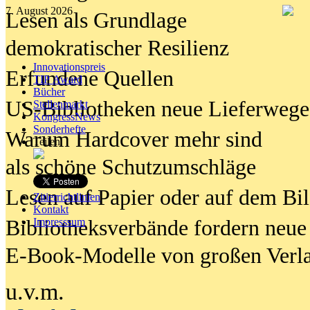
7. August 2026
Lesen als Grundlage
demokratischer Resilienz
Innovationspreis
Erfundene Quellen
TIP Award
Bücher
US-Bibliotheken neue Lieferwege
Stellenmarkt
KongressNews
Sonderhefte
Warum Hardcover mehr sind
Teilen
als schöne Schutzumschläge
Lesen auf Papier oder auf dem Bi
Zitierrichtlinien
Kontakt
Bibliotheksverbände fordern neue
Impresssum
E-Book-Modelle von großen Verl
u.v.m.