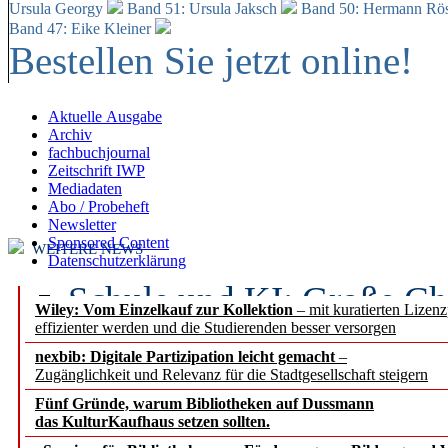
Ursula Georgy
Band 51: Ursula Jaksch
Band 50:
Hermann Rös
Band 47: Eike Kleiner
Bestellen Sie jetzt online!
Aktuelle Ausgabe
Archiv
fachbuchjournal
Zeitschrift IWP
Mediadaten
Abo / Probeheft
Newsletter
Sponsored Content
WEITERE NEWS
Datenschutzerklärung
Schule und KI: Große Ch
Wiley: Vom Einzelkauf zur Kollektion
– mit kuratierten Lizen
effizienter werden und die Studierenden besser versorgen
Voraussetzungen
nexbib: Digitale Partizipation leicht gemacht
–
Zugänglichkeit und Relevanz für die Stadtgesellschaft steigern
Erfolgreiches erstes Hal
Fünf Gründe, warum Bibliotheken auf Dussmann
Segment Research – Ausb
das KulturKaufhaus setzen sollten.