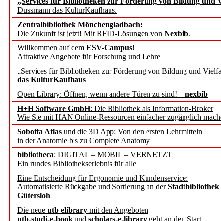
„Services für Bibliotheken zur Förderung von Bildung und Vi
angepasst
Dussmann das KulturKaufhaus.
Zentralbibliothek Mönchengladbach:
Wissenschaftskommunikati
Die Zukunft ist jetzt! Mit RFID-Lösungen von
Nexbib
.
Willkommen auf dem
ESV-Campus
!
konstruktiv!
Attraktive Angebote für Forschung und Lehre
„Services für Bibliotheken zur Förderung von Bildung und Vielfa
Mohr Siebeck übernimmt
das KulturKaufhaus
Open Library: Öffnen, wenn andere Türen zu sind! –
nexbib
und die Zeitschrift für 
H+H Software GmbH
: Die Bibliothek als Information-Broker
Wie Sie mit HAN Online-Ressourcen einfacher zugänglich mach
Francke Attempto
Sobotta Atlas
und die 3D App: Von den ersten Lehrmitteln
in der Anatomie bis zu Complete Anatomy
EBSCO Information Servic
bibliotheca
: DIGITAL – MOBIL – VERNETZT
Recherchefunktionen in
Ein rundes Bibliothekserlebnis für alle
Eine Entscheidung für Ergonomie und Kundenservice:
Automatisierte Rückgabe und Sortierung an der
Stadtbibliothek
Sorbisches Institut neu 
Gütersloh
Geschichte und kulturell
Die neue
utb elibrary
mit den Angeboten
utb-studi-e-book
und
scholars-e-library
geht an den Start