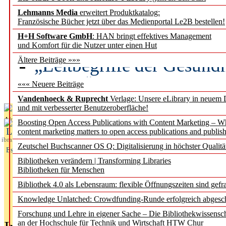
Lehmanns Media
erweitert Produktkatalog:
Künstliche Intelligenz a
Französische Bücher jetzt über das Medienportal Le2B bestellen!
besser zu verstehen
H+H Software GmbH
: HAN bringt effektives Management
und Komfort für die Nutzer unter einen Hut
„Leitbegriffe der Gesund
Ältere Beiträge »»»
des BIÖG erscheinen Ope
««« Neuere Beiträge
Vandenhoeck & Ruprecht
Verlage: Unsere eLibrary in neuem 
und mit verbesserter Benutzeroberfläche!
Aktuelles aus
Boosting Open Access Publications with Content Marketing – 
L
content marketing matters to open access publications and publish
ibrary
Zeutschel Buchscanner OS Q: Digitalisierung in höchster Qualitä
Essentials
Bibliotheken verändern | Transforming Libraries
Bibliotheken für Menschen
Bibliothek 4.0 als Lebensraum: flexible Öffnungszeiten sind gefra
Knowledge Unlatched: Crowdfunding-Runde erfolgreich abgesc
Forschung und Lehre in eigener Sache – Die Bibliothekwissensc
an der Hochschule für Technik und Wirtschaft HTW Chur