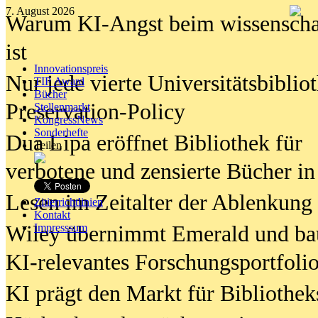
7. August 2026
Warum KI-Angst beim wissenschaft
ist
Innovationspreis
Nur jede vierte Universitätsbibliot
TIP Award
Bücher
Preservation-Policy
Stellenmarkt
KongressNews
Sonderhefte
Dua Lipa eröffnet Bibliothek für
Teilen
verbotene und zensierte Bücher in
Lesen im Zeitalter der Ablenkung
Zitierrichtlinien
Kontakt
Wiley übernimmt Emerald und ba
Impresssum
KI-relevantes Forschungsportfolio
KI prägt den Markt für Bibliothe