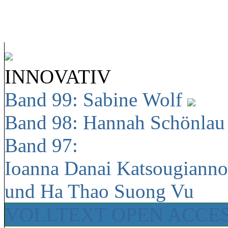
INNOVATIV
Band 99: Sabine Wolf
Band 98: Hannah Schönla
Band 97:
Ioanna Danai Katsougiann
und Ha Thao Suong Vu
VOLLTEXT OPEN ACCE