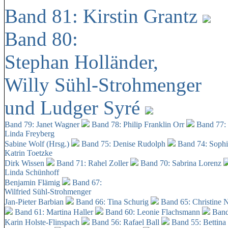
Band 81: Kirstin Grantz
Band 80:
Stephan Holländer,
Willy Sühl-Strohmenger
und Ludger Syré
Band 79: Janet Wagner
Band 78: Philip Franklin Orr
Band 77:
Linda Freyberg
Sabine Wolf (Hrsg.)
Band 75: Denise Rudolph
Band 74: Soph
Katrin Toetzke
Dirk Wissen
Band 71: Rahel Zoller
Band 70: Sabrina Lorenz
Linda Schünhoff
Benjamin Flämig
Band 67:
Wilfried Sühl-Strohmenger
Jan-Pieter Barbian
Band 66: Tina Schurig
Band 65: Christine 
Band 61: Martina Haller
Band 60:
Leonie Flachsmann
Band
Karin Holste-Flinspach
Band 56: Rafael Ball
Band 55: Bettina