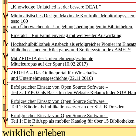
In der Ausgabe
06/2026
(August 20
„Knowledge Unlatched ist der bessere DEAL”
Was Hochschul­bibliotheken von i
Minimalistisches Design. Maximale Kontrolle. Monitoringsystem
testo 160
zum Überwachen der Umgebungsbedingungen in Bibliotheken.
Kinder in der digitalen Welt
Emerald – Ein Familienverlag mit weltweiter Auswirkung
Metadaten als Infrastruktur
Hochschulbibliothek Ansbach als erfolgreicher Pionier im Einsat
bibliothecas neuem Rückgabe- und Sortiersystem flex AMH™
Wenn Bots katalogisieren
Mit ZEDHIA der Unternehmensgeschichte
Mitteleuropas auf der Spur (10.02.2017)
Von Abschlusskleidern bis
ZEDHIA – Das Onlineportal für Wirtschafts-
und Unternehmensgeschichte (22.11.2016)
Geisterjagd-Ausrüstung in der
Erfolgreicher Einsatz von Open Source Software –
„Library of Things“ unterwegs
Teil 3: TYPO3 als Basis für den Website-Relaunch der SUB Ha
Erfolgreicher Einsatz von Open Source Software –
Lesen als Infrastrukturaufgabe
Teil 2: Kitodo als Publikationsserver an der SLUB Dresden
Erfolgreicher Einsatz von Open Source Software –
Wie Jugendliche Social Media
Teil 1: Die BibApp als mobiler Katalog für über 15 Bibliotheken
wirklich erleben