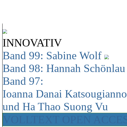
INNOVATIV
Band 99: Sabine Wolf
Band 98: Hannah Schönla
Band 97:
Ioanna Danai Katsougiann
und Ha Thao Suong Vu
VOLLTEXT OPEN ACCE