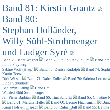
Band 81: Kirstin Grantz
Band 80:
Stephan Holländer,
Willy Sühl-Strohmenger
und Ludger Syré
Band 79: Janet Wagner
Band 78: Philip Franklin Orr
Band 77:
Linda Freyberg
Sabine Wolf (Hrsg.)
Band 75: Denise Rudolph
Band 74: Soph
Katrin Toetzke
Dirk Wissen
Band 71: Rahel Zoller
Band 70: Sabrina Lorenz
Linda Schünhoff
Benjamin Flämig
Band 67:
Wilfried Sühl-Strohmenger
Jan-Pieter Barbian
Band 66: Tina Schurig
Band 65: Christine 
Band 61: Martina Haller
Band 60:
Leonie Flachsmann
Band
Karin Holste-Flinspach
Band 56: Rafael Ball
Band 55: Bettina