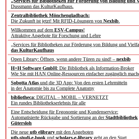
„Services für Bibliotheken zur Förderung von Bildung und Vi
angepasst
Dussmann das KulturKaufhaus.
Zentralbibliothek Mönchengladbach:
Wissenschaftskommunikati
Die Zukunft ist jetzt! Mit RFID-Lösungen von
Nexbib
.
Willkommen auf dem
ESV-Campus
!
konstruktiv!
Attraktive Angebote für Forschung und Lehre
„Services für Bibliotheken zur Förderung von Bildung und Vielfa
Mohr Siebeck übernimmt
das KulturKaufhaus
Open Library: Öffnen, wenn andere Türen zu sind! –
nexbib
und die Zeitschrift für 
H+H Software GmbH
: Die Bibliothek als Information-Broker
Wie Sie mit HAN Online-Ressourcen einfacher zugänglich mach
Francke Attempto
Sobotta Atlas
und die 3D App: Von den ersten Lehrmitteln
in der Anatomie bis zu Complete Anatomy
EBSCO Information Servic
bibliotheca
: DIGITAL – MOBIL – VERNETZT
Recherchefunktionen in
Ein rundes Bibliothekserlebnis für alle
Eine Entscheidung für Ergonomie und Kundenservice:
Automatisierte Rückgabe und Sortierung an der
Stadtbibliothek
Sorbisches Institut neu 
Gütersloh
Geschichte und kulturell
Die neue
utb elibrary
mit den Angeboten
utb-studi-e-book
und
scholars-e-library
geht an den Start