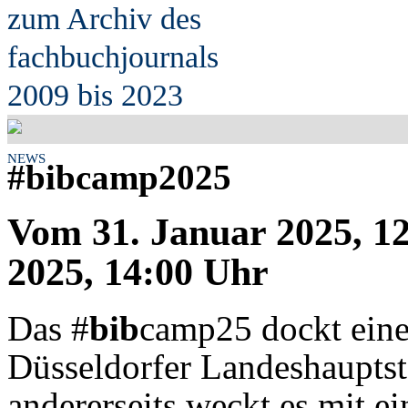
zum Archiv des
fach
b
uchjournals
2009 bis 2023
NEWS
#bibcamp2025
Vom 31. Januar 2025, 12
2025, 14:00 Uhr
Das #
bib
camp25 dockt einer
Düsseldorfer Landeshauptstad
andererseits weckt es mit 