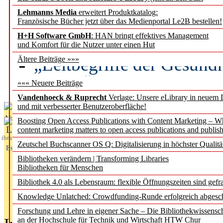
Lehmanns Media
erweitert Produktkatalog:
Künstliche Intelligenz a
Französische Bücher jetzt über das Medienportal Le2B bestellen!
besser zu verstehen
H+H Software GmbH
: HAN bringt effektives Management
und Komfort für die Nutzer unter einen Hut
„Leitbegriffe der Gesund
Ältere Beiträge »»»
des BIÖG erscheinen Ope
««« Neuere Beiträge
Vandenhoeck & Ruprecht
Verlage: Unsere eLibrary in neuem 
und mit verbesserter Benutzeroberfläche!
Aktuelles aus
Boosting Open Access Publications with Content Marketing – 
L
content marketing matters to open access publications and publish
ibrary
Zeutschel Buchscanner OS Q: Digitalisierung in höchster Qualitä
Essentials
Bibliotheken verändern | Transforming Libraries
Bibliotheken für Menschen
Bibliothek 4.0 als Lebensraum: flexible Öffnungszeiten sind gefra
Knowledge Unlatched: Crowdfunding-Runde erfolgreich abgesc
Forschung und Lehre in eigener Sache – Die Bibliothekwissensc
an der Hochschule für Technik und Wirtschaft HTW Chur