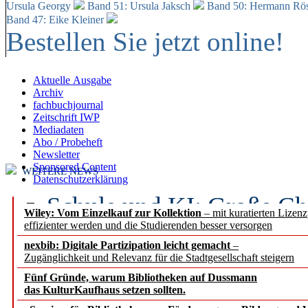
Ursula Georgy
Band 51: Ursula Jaksch
Band 50:
Hermann Rös
Band 47: Eike Kleiner
Bestellen Sie jetzt online!
Aktuelle Ausgabe
Archiv
fachbuchjournal
Zeitschrift IWP
Mediadaten
Abo / Probeheft
Newsletter
Sponsored Content
WEITERE NEWS
Datenschutzerklärung
Schule und KI: Große Ch
Wiley: Vom Einzelkauf zur Kollektion
– mit kuratierten Lizen
effizienter werden und die Studierenden besser versorgen
Voraussetzungen
nexbib: Digitale Partizipation leicht gemacht
–
Zugänglichkeit und Relevanz für die Stadtgesellschaft steigern
Erfolgreiches erstes Hal
Fünf Gründe, warum Bibliotheken auf Dussmann
Segment Research – Ausb
das KulturKaufhaus setzen sollten.