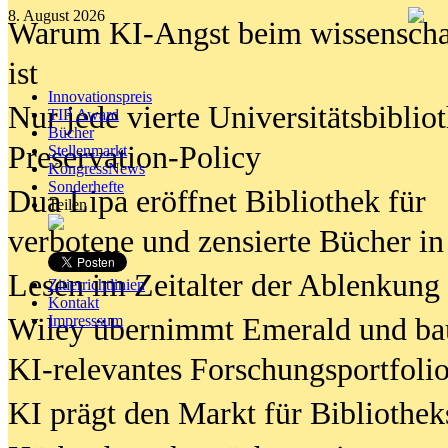
8. August 2026
Warum KI-Angst beim wissenschaft
ist
Innovationspreis
Nur jede vierte Universitätsbibliot
TIP Award
Bücher
Preservation-Policy
Stellenmarkt
KongressNews
Sonderhefte
Dua Lipa eröffnet Bibliothek für
Teilen
verbotene und zensierte Bücher in
Lesen im Zeitalter der Ablenkung
Zitierrichtlinien
Kontakt
Wiley übernimmt Emerald und ba
Impresssum
KI-relevantes Forschungsportfolio
KI prägt den Markt für Bibliothe