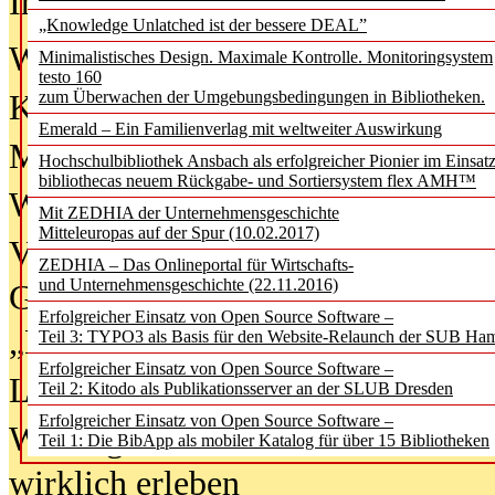
In der Ausgabe
06/2026
(August 20
„Knowledge Unlatched ist der bessere DEAL”
Was Hochschul­bibliotheken von i
Minimalistisches Design. Maximale Kontrolle. Monitoringsystem
testo 160
zum Überwachen der Umgebungsbedingungen in Bibliotheken.
Kinder in der digitalen Welt
Emerald – Ein Familienverlag mit weltweiter Auswirkung
Metadaten als Infrastruktur
Hochschulbibliothek Ansbach als erfolgreicher Pionier im Einsat
bibliothecas neuem Rückgabe- und Sortiersystem flex AMH™
Wenn Bots katalogisieren
Mit ZEDHIA der Unternehmensgeschichte
Mitteleuropas auf der Spur (10.02.2017)
Von Abschlusskleidern bis
ZEDHIA – Das Onlineportal für Wirtschafts-
und Unternehmensgeschichte (22.11.2016)
Geisterjagd-Ausrüstung in der
Erfolgreicher Einsatz von Open Source Software –
„Library of Things“ unterwegs
Teil 3: TYPO3 als Basis für den Website-Relaunch der SUB Ha
Erfolgreicher Einsatz von Open Source Software –
Lesen als Infrastrukturaufgabe
Teil 2: Kitodo als Publikationsserver an der SLUB Dresden
Erfolgreicher Einsatz von Open Source Software –
Wie Jugendliche Social Media
Teil 1: Die BibApp als mobiler Katalog für über 15 Bibliotheken
wirklich erleben