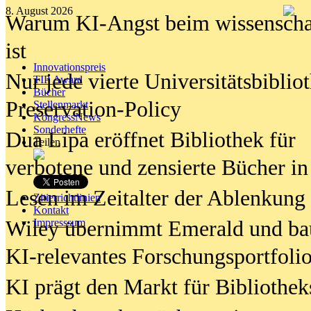
8. August 2026
Warum KI-Angst beim wissenschaft
ist
Innovationspreis
Nur jede vierte Universitätsbibliot
TIP Award
Bücher
Preservation-Policy
Stellenmarkt
KongressNews
Sonderhefte
Dua Lipa eröffnet Bibliothek für
Teilen
verbotene und zensierte Bücher in
Lesen im Zeitalter der Ablenkung
Zitierrichtlinien
Kontakt
Wiley übernimmt Emerald und ba
Impresssum
KI-relevantes Forschungsportfolio
KI prägt den Markt für Bibliothe