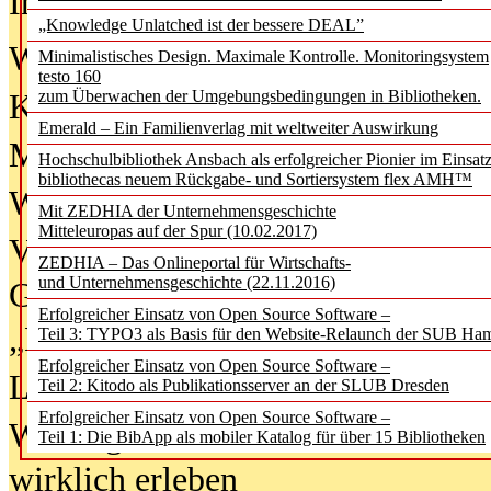
In der Ausgabe
06/2026
(August 20
„Knowledge Unlatched ist der bessere DEAL”
Was Hochschul­bibliotheken von i
Minimalistisches Design. Maximale Kontrolle. Monitoringsystem
testo 160
zum Überwachen der Umgebungsbedingungen in Bibliotheken.
Kinder in der digitalen Welt
Emerald – Ein Familienverlag mit weltweiter Auswirkung
Metadaten als Infrastruktur
Hochschulbibliothek Ansbach als erfolgreicher Pionier im Einsat
bibliothecas neuem Rückgabe- und Sortiersystem flex AMH™
Wenn Bots katalogisieren
Mit ZEDHIA der Unternehmensgeschichte
Mitteleuropas auf der Spur (10.02.2017)
Von Abschlusskleidern bis
ZEDHIA – Das Onlineportal für Wirtschafts-
und Unternehmensgeschichte (22.11.2016)
Geisterjagd-Ausrüstung in der
Erfolgreicher Einsatz von Open Source Software –
„Library of Things“ unterwegs
Teil 3: TYPO3 als Basis für den Website-Relaunch der SUB Ha
Erfolgreicher Einsatz von Open Source Software –
Lesen als Infrastrukturaufgabe
Teil 2: Kitodo als Publikationsserver an der SLUB Dresden
Erfolgreicher Einsatz von Open Source Software –
Wie Jugendliche Social Media
Teil 1: Die BibApp als mobiler Katalog für über 15 Bibliotheken
wirklich erleben