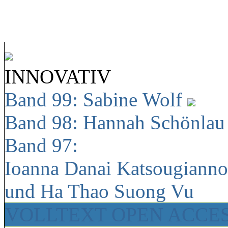
INNOVATIV
Band 99: Sabine Wolf
Band 98: Hannah Schönla
Band 97:
Ioanna Danai Katsougiann
und Ha Thao Suong Vu
VOLLTEXT OPEN ACCE