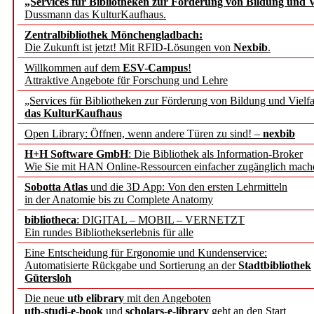
„Services für Bibliotheken zur Förderung von Bildung und Vi
angepasst
Dussmann das KulturKaufhaus.
Zentralbibliothek Mönchengladbach:
Wissenschaftskommunikati
Die Zukunft ist jetzt! Mit RFID-Lösungen von
Nexbib
.
Willkommen auf dem
ESV-Campus
!
konstruktiv!
Attraktive Angebote für Forschung und Lehre
„Services für Bibliotheken zur Förderung von Bildung und Vielfa
Mohr Siebeck übernimmt
das KulturKaufhaus
Open Library: Öffnen, wenn andere Türen zu sind! –
nexbib
und die Zeitschrift für 
H+H Software GmbH
: Die Bibliothek als Information-Broker
Wie Sie mit HAN Online-Ressourcen einfacher zugänglich mach
Francke Attempto
Sobotta Atlas
und die 3D App: Von den ersten Lehrmitteln
in der Anatomie bis zu Complete Anatomy
EBSCO Information Servic
bibliotheca
: DIGITAL – MOBIL – VERNETZT
Recherchefunktionen in
Ein rundes Bibliothekserlebnis für alle
Eine Entscheidung für Ergonomie und Kundenservice:
Automatisierte Rückgabe und Sortierung an der
Stadtbibliothek
Sorbisches Institut neu 
Gütersloh
Geschichte und kulturell
Die neue
utb elibrary
mit den Angeboten
utb-studi-e-book
und
scholars-e-library
geht an den Start