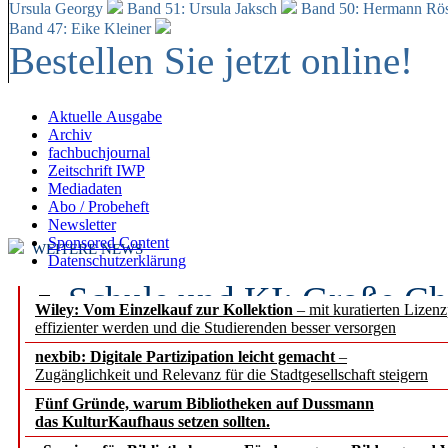
Ursula Georgy
Band 51: Ursula Jaksch
Band 50:
Hermann Rös
Band 47: Eike Kleiner
Bestellen Sie jetzt online!
Aktuelle Ausgabe
Archiv
fachbuchjournal
Zeitschrift IWP
Mediadaten
Abo / Probeheft
Newsletter
Sponsored Content
WEITERE NEWS
Datenschutzerklärung
Schule und KI: Große Ch
Wiley: Vom Einzelkauf zur Kollektion
– mit kuratierten Lizen
effizienter werden und die Studierenden besser versorgen
Voraussetzungen
nexbib: Digitale Partizipation leicht gemacht
–
Zugänglichkeit und Relevanz für die Stadtgesellschaft steigern
Erfolgreiches erstes Hal
Fünf Gründe, warum Bibliotheken auf Dussmann
Segment Research – Ausb
das KulturKaufhaus setzen sollten.