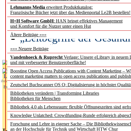
Lehmanns Media
erweitert Produktkatalog:
Künstliche Intelligenz a
Französische Bücher jetzt über das Medienportal Le2B bestellen!
besser zu verstehen
H+H Software GmbH
: HAN bringt effektives Management
und Komfort für die Nutzer unter einen Hut
„Leitbegriffe der Gesund
Ältere Beiträge »»»
des BIÖG erscheinen Ope
««« Neuere Beiträge
Vandenhoeck & Ruprecht
Verlage: Unsere eLibrary in neuem 
und mit verbesserter Benutzeroberfläche!
Aktuelles aus
Boosting Open Access Publications with Content Marketing – 
L
content marketing matters to open access publications and publish
ibrary
Zeutschel Buchscanner OS Q: Digitalisierung in höchster Qualitä
Essentials
Bibliotheken verändern | Transforming Libraries
Bibliotheken für Menschen
Bibliothek 4.0 als Lebensraum: flexible Öffnungszeiten sind gefra
Knowledge Unlatched: Crowdfunding-Runde erfolgreich abgesc
Forschung und Lehre in eigener Sache – Die Bibliothekwissensc
an der Hochschule für Technik und Wirtschaft HTW Chur