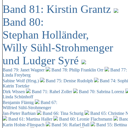
Band 81: Kirstin Grantz
Band 80:
Stephan Holländer,
Willy Sühl-Strohmenger
und Ludger Syré
Band 79: Janet Wagner
Band 78: Philip Franklin Orr
Band 77:
Linda Freyberg
Sabine Wolf (Hrsg.)
Band 75: Denise Rudolph
Band 74: Soph
Katrin Toetzke
Dirk Wissen
Band 71: Rahel Zoller
Band 70: Sabrina Lorenz
Linda Schünhoff
Benjamin Flämig
Band 67:
Wilfried Sühl-Strohmenger
Jan-Pieter Barbian
Band 66: Tina Schurig
Band 65: Christine 
Band 61: Martina Haller
Band 60:
Leonie Flachsmann
Band
Karin Holste-Flinspach
Band 56: Rafael Ball
Band 55: Bettina