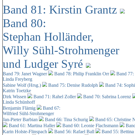
Band 81: Kirstin Grantz
Band 80:
Stephan Holländer,
Willy Sühl-Strohmenger
und Ludger Syré
Band 79: Janet Wagner
Band 78: Philip Franklin Orr
Band 77:
Linda Freyberg
Sabine Wolf (Hrsg.)
Band 75: Denise Rudolph
Band 74: Soph
Katrin Toetzke
Dirk Wissen
Band 71: Rahel Zoller
Band 70: Sabrina Lorenz
Linda Schünhoff
Benjamin Flämig
Band 67:
Wilfried Sühl-Strohmenger
Jan-Pieter Barbian
Band 66: Tina Schurig
Band 65: Christine 
Band 61: Martina Haller
Band 60:
Leonie Flachsmann
Band
Karin Holste-Flinspach
Band 56: Rafael Ball
Band 55: Bettina