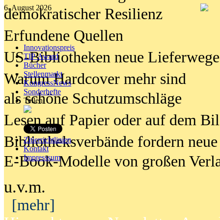
6. August 2026
demokratischer Resilienz
Erfundene Quellen
Innovationspreis
US-Bibliotheken neue Lieferwege
TIP Award
Bücher
Stellenmarkt
Warum Hardcover mehr sind
KongressNews
Sonderhefte
als schöne Schutzumschläge
Teilen
Lesen auf Papier oder auf dem Bi
Bibliotheksverbände fordern neue
Zitierrichtlinien
Kontakt
E-Book-Modelle von großen Verl
Impresssum
u.v.m.
[mehr]