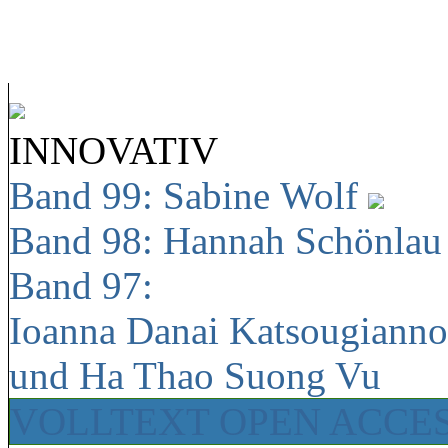
INNOVATIV
Band 99: Sabine Wolf
Band 98: Hannah Schönla
Band 97:
Ioanna Danai Katsougiann
und Ha Thao Suong Vu
VOLLTEXT OPEN ACCE