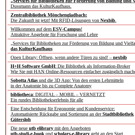
„Services für Bibliotheken zur Förderung von Bildung und Vi
Dussmann das KulturKaufhaus.
Künstliche Intelligenz a
Zentralbibliothek Mönchengladbach:
besser zu verstehen
Die Zukunft ist jetzt! Mit RFID-Lösungen von
Nexbib
.
Willkommen auf dem
ESV-Campus
!
Attraktive Angebote für Forschung und Lehre
„Leitbegriffe der Gesund
„Services für Bibliotheken zur Förderung von Bildung und Vielfa
des BIÖG erscheinen Ope
das KulturKaufhaus
Open Library: Öffnen, wenn andere Türen zu sind! –
nexbib
Forschungsdateninfrastru
H+H Software GmbH
: Die Bibliothek als Information-Broker
Wie Sie mit HAN Online-Ressourcen einfacher zugänglich mach
jedem Experiment
Sobotta Atlas
und die 3D App: Von den ersten Lehrmitteln
in der Anatomie bis zu Complete Anatomy
DFG setzt Förderung des
bibliotheca
: DIGITAL – MOBIL – VERNETZT
Ein rundes Bibliothekserlebnis für alle
FAIRmat fort
Eine Entscheidung für Ergonomie und Kundenservice:
Automatisierte Rückgabe und Sortierung an der
Stadtbibliothek
Bayerns digitale Schatzk
Gütersloh
Die neue
utb elibrary
mit den Angeboten
Schulwandbilder aus Wür
utb-studi-e-book
und
scholars-e-library
geht an den Start