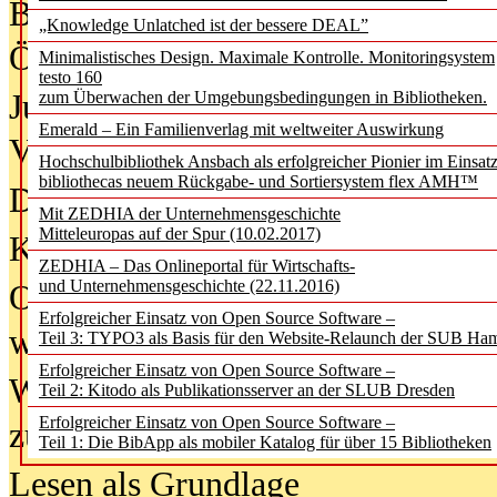
Bürgerforum fordert mehr Medienb
„Knowledge Unlatched ist der bessere DEAL”
Öffentlichkeit
Minimalistisches Design. Maximale Kontrolle. Monitoringsystem
testo 160
Jugendliche wollen besseren Schut
zum Überwachen der Umgebungsbedingungen in Bibliotheken.
Emerald – Ein Familienverlag mit weltweiter Auswirkung
Verbote
Hochschulbibliothek Ansbach als erfolgreicher Pionier im Einsat
bibliothecas neuem Rückgabe- und Sortiersystem flex AMH™
Digitale Langzeit­archi­vierung br
Mit ZEDHIA der Unternehmensgeschichte
Mitteleuropas auf der Spur (10.02.2017)
KI-Chatbots werden Teil der wiss
ZEDHIA – Das Onlineportal für Wirtschafts-
und Unternehmensgeschichte (22.11.2016)
Offene Infrastrukturen für
Erfolgreicher Einsatz von Open Source Software –
wissenschaftliche Informationssy
Teil 3: TYPO3 als Basis für den Website-Relaunch der SUB Ha
Erfolgreicher Einsatz von Open Source Software –
Warum die Debatte über KI-Texte
Teil 2: Kitodo als Publikationsserver an der SLUB Dresden
Erfolgreicher Einsatz von Open Source Software –
zu kurz greift
Teil 1: Die BibApp als mobiler Katalog für über 15 Bibliotheken
Lesen als Grundlage