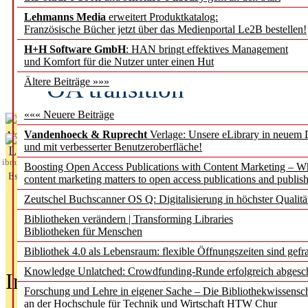
Lehmanns Media
erweitert Produktkatalog:
Fifth Open Access Repor
Französische Bücher jetzt über das Medienportal Le2B bestellen!
H+H Software GmbH
: HAN bringt effektives Management
transformative agreements
und Komfort für die Nutzer unter einen Hut
OA transition
Ältere Beiträge »»»
««« Neuere Beiträge
Vandenhoeck & Ruprecht
Verlage: Unsere eLibrary in neuem 
Aktuelles aus
und mit verbesserter Benutzeroberfläche!
L
ibrary
Boosting Open Access Publications with Content Marketing – 
Essentials
content marketing matters to open access publications and publish
Zeutschel Buchscanner OS Q: Digitalisierung in höchster Qualitä
Bibliotheken verändern | Transforming Libraries
Bibliotheken für Menschen
Bibliothek 4.0 als Lebensraum: flexible Öffnungszeiten sind gefra
Knowledge Unlatched: Crowdfunding-Runde erfolgreich abgesc
In der Ausgabe
05/2026
(Juni/Juli
Forschung und Lehre in eigener Sache – Die Bibliothekwissensc
an der Hochschule für Technik und Wirtschaft HTW Chur