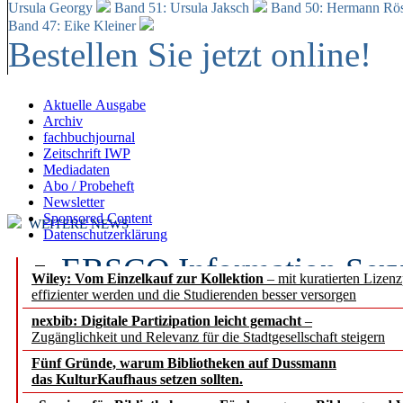
Ursula Georgy
Band 51: Ursula Jaksch
Band 50:
Hermann Rös
Band 47: Eike Kleiner
Bestellen Sie jetzt online!
Aktuelle Ausgabe
Archiv
fachbuchjournal
Zeitschrift IWP
Mediadaten
Abo / Probeheft
Newsletter
Sponsored Content
WEITERE NEWS
Datenschutzerklärung
EBSCO Information Servic
Wiley: Vom Einzelkauf zur Kollektion
– mit kuratierten Lizen
effizienter werden und die Studierenden besser versorgen
Recherchefunktionen in
nexbib: Digitale Partizipation leicht gemacht
–
Zugänglichkeit und Relevanz für die Stadtgesellschaft steigern
Sorbisches Institut neu 
Fünf Gründe, warum Bibliotheken auf Dussmann
Geschichte und kulturell
das KulturKaufhaus setzen sollten.