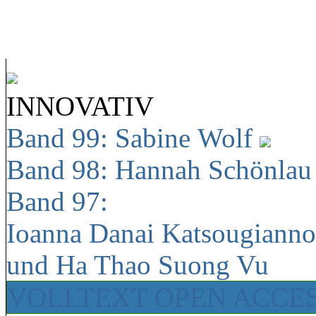
INNOVATIV
Band 99: Sabine Wolf
Band 98: Hannah Schönla
Band 97:
Ioanna Danai Katsougiann
und Ha Thao Suong Vu
VOLLTEXT OPEN ACCE