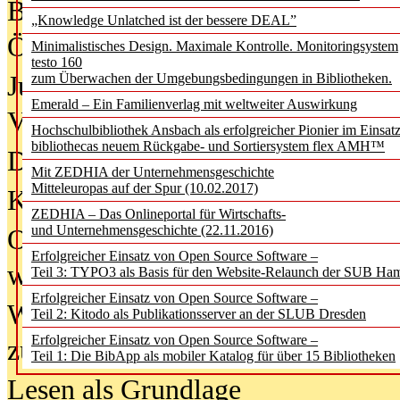
Bürgerforum fordert mehr Medienb
„Knowledge Unlatched ist der bessere DEAL”
Öffentlichkeit
Minimalistisches Design. Maximale Kontrolle. Monitoringsystem
testo 160
Jugendliche wollen besseren Schut
zum Überwachen der Umgebungsbedingungen in Bibliotheken.
Emerald – Ein Familienverlag mit weltweiter Auswirkung
Verbote
Hochschulbibliothek Ansbach als erfolgreicher Pionier im Einsat
bibliothecas neuem Rückgabe- und Sortiersystem flex AMH™
Digitale Langzeit­archi­vierung br
Mit ZEDHIA der Unternehmensgeschichte
Mitteleuropas auf der Spur (10.02.2017)
KI-Chatbots werden Teil der wiss
ZEDHIA – Das Onlineportal für Wirtschafts-
und Unternehmensgeschichte (22.11.2016)
Offene Infrastrukturen für
Erfolgreicher Einsatz von Open Source Software –
wissenschaftliche Informationssy
Teil 3: TYPO3 als Basis für den Website-Relaunch der SUB Ha
Erfolgreicher Einsatz von Open Source Software –
Warum die Debatte über KI-Texte
Teil 2: Kitodo als Publikationsserver an der SLUB Dresden
Erfolgreicher Einsatz von Open Source Software –
zu kurz greift
Teil 1: Die BibApp als mobiler Katalog für über 15 Bibliotheken
Lesen als Grundlage