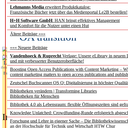
Lehmanns Media
erweitert Produktkatalog:
Fifth Open Access Repor
Französische Bücher jetzt über das Medienportal Le2B bestellen!
H+H Software GmbH
: HAN bringt effektives Management
transformative agreements
und Komfort für die Nutzer unter einen Hut
OA transition
Ältere Beiträge »»»
««« Neuere Beiträge
Vandenhoeck & Ruprecht
Verlage: Unsere eLibrary in neuem 
Aktuelles aus
und mit verbesserter Benutzeroberfläche!
L
ibrary
Boosting Open Access Publications with Content Marketing – 
Essentials
content marketing matters to open access publications and publish
Zeutschel Buchscanner OS Q: Digitalisierung in höchster Qualitä
Bibliotheken verändern | Transforming Libraries
Bibliotheken für Menschen
Bibliothek 4.0 als Lebensraum: flexible Öffnungszeiten sind gefra
Knowledge Unlatched: Crowdfunding-Runde erfolgreich abgesc
In der Ausgabe
05/2026
(Juni/Juli
Forschung und Lehre in eigener Sache – Die Bibliothekwissensc
an der Hochschule für Technik und Wirtschaft HTW Chur