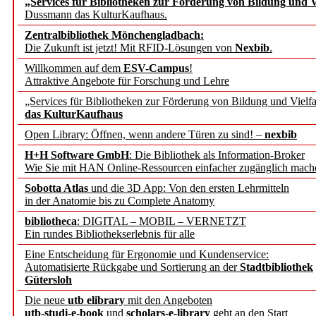
„Services für Bibliotheken zur Förderung von Bildung und Vi
Dussmann das KulturKaufhaus.
Künstliche Intelligenz a
Zentralbibliothek Mönchengladbach:
besser zu verstehen
Die Zukunft ist jetzt! Mit RFID-Lösungen von
Nexbib
.
Willkommen auf dem
ESV-Campus
!
Attraktive Angebote für Forschung und Lehre
„Leitbegriffe der Gesund
„Services für Bibliotheken zur Förderung von Bildung und Vielfa
des BIÖG erscheinen Ope
das KulturKaufhaus
Open Library: Öffnen, wenn andere Türen zu sind! –
nexbib
Forschungsdateninfrastru
H+H Software GmbH
: Die Bibliothek als Information-Broker
Wie Sie mit HAN Online-Ressourcen einfacher zugänglich mach
jedem Experiment
Sobotta Atlas
und die 3D App: Von den ersten Lehrmitteln
in der Anatomie bis zu Complete Anatomy
DFG setzt Förderung des
bibliotheca
: DIGITAL – MOBIL – VERNETZT
Ein rundes Bibliothekserlebnis für alle
FAIRmat fort
Eine Entscheidung für Ergonomie und Kundenservice:
Automatisierte Rückgabe und Sortierung an der
Stadtbibliothek
Bayerns digitale Schatzk
Gütersloh
Die neue
utb elibrary
mit den Angeboten
Schulwandbilder aus Wür
utb-studi-e-book
und
scholars-e-library
geht an den Start