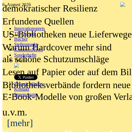
6. August 2026
demokratischer Resilienz
Erfundene Quellen
Innovationspreis
US-Bibliotheken neue Lieferwege
TIP Award
Bücher
Stellenmarkt
Warum Hardcover mehr sind
KongressNews
Sonderhefte
als schöne Schutzumschläge
Teilen
Lesen auf Papier oder auf dem Bi
Bibliotheksverbände fordern neue
Zitierrichtlinien
Kontakt
E-Book-Modelle von großen Verl
Impresssum
u.v.m.
[mehr]