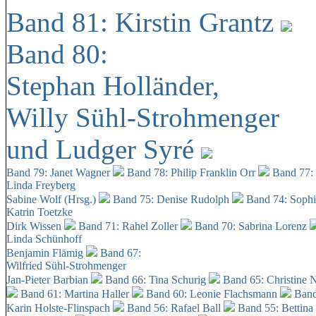
Band 81: Kirstin Grantz
Band 80:
Stephan Holländer,
Willy Sühl-Strohmenger
und Ludger Syré
Band 79: Janet Wagner
Band 78: Philip Franklin Orr
Band 77:
Linda Freyberg
Sabine Wolf (Hrsg.)
Band 75: Denise Rudolph
Band 74: Soph
Katrin Toetzke
Dirk Wissen
Band 71: Rahel Zoller
Band 70: Sabrina Lorenz
Linda Schünhoff
Benjamin Flämig
Band 67:
Wilfried Sühl-Strohmenger
Jan-Pieter Barbian
Band 66: Tina Schurig
Band 65: Christine 
Band 61: Martina Haller
Band 60:
Leonie Flachsmann
Band
Karin Holste-Flinspach
Band 56: Rafael Ball
Band 55: Bettina