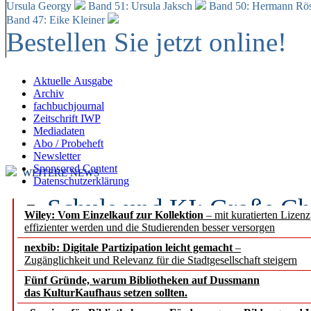
Ursula Georgy
Band 51: Ursula Jaksch
Band 50:
Hermann Rös
Band 47: Eike Kleiner
Bestellen Sie jetzt online!
Aktuelle Ausgabe
Archiv
fachbuchjournal
Zeitschrift IWP
Mediadaten
Abo / Probeheft
Newsletter
Sponsored Content
WEITERE NEWS
Datenschutzerklärung
Schule und KI: Große Ch
Wiley: Vom Einzelkauf zur Kollektion
– mit kuratierten Lizen
effizienter werden und die Studierenden besser versorgen
Voraussetzungen
nexbib: Digitale Partizipation leicht gemacht
–
Zugänglichkeit und Relevanz für die Stadtgesellschaft steigern
Erfolgreiches erstes Hal
Fünf Gründe, warum Bibliotheken auf Dussmann
Segment Research – Ausb
das KulturKaufhaus setzen sollten.