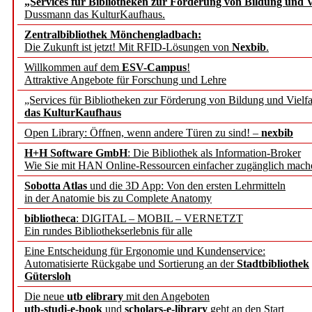
„Services für Bibliotheken zur Förderung von Bildung und Vi
angepasst
Dussmann das KulturKaufhaus.
Zentralbibliothek Mönchengladbach:
Wissenschaftskommunikati
Die Zukunft ist jetzt! Mit RFID-Lösungen von
Nexbib
.
Willkommen auf dem
ESV-Campus
!
konstruktiv!
Attraktive Angebote für Forschung und Lehre
„Services für Bibliotheken zur Förderung von Bildung und Vielfa
Mohr Siebeck übernimmt
das KulturKaufhaus
Open Library: Öffnen, wenn andere Türen zu sind! –
nexbib
und die Zeitschrift für 
H+H Software GmbH
: Die Bibliothek als Information-Broker
Wie Sie mit HAN Online-Ressourcen einfacher zugänglich mach
Francke Attempto
Sobotta Atlas
und die 3D App: Von den ersten Lehrmitteln
in der Anatomie bis zu Complete Anatomy
EBSCO Information Servic
bibliotheca
: DIGITAL – MOBIL – VERNETZT
Recherchefunktionen in
Ein rundes Bibliothekserlebnis für alle
Eine Entscheidung für Ergonomie und Kundenservice:
Automatisierte Rückgabe und Sortierung an der
Stadtbibliothek
Sorbisches Institut neu 
Gütersloh
Geschichte und kulturell
Die neue
utb elibrary
mit den Angeboten
utb-studi-e-book
und
scholars-e-library
geht an den Start