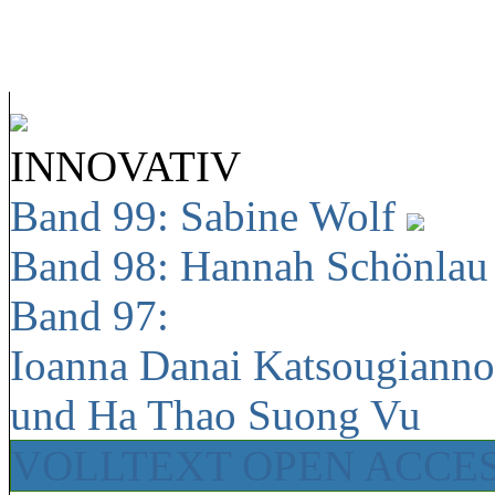
INNOVATIV
Band 99: Sabine Wolf
Band 98: Hannah Schönla
Band 97:
Ioanna Danai Katsougiann
und Ha Thao Suong Vu
VOLLTEXT OPEN ACCE