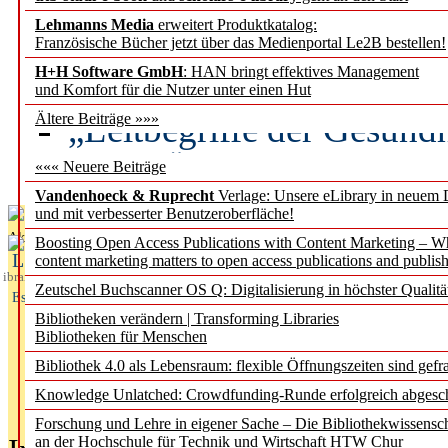
Lehmanns Media
erweitert Produktkatalog:
Künstliche Intelligenz a
Französische Bücher jetzt über das Medienportal Le2B bestellen!
besser zu verstehen
H+H Software GmbH
: HAN bringt effektives Management
und Komfort für die Nutzer unter einen Hut
„Leitbegriffe der Gesund
Ältere Beiträge »»»
des BIÖG erscheinen Ope
««« Neuere Beiträge
Vandenhoeck & Ruprecht
Verlage: Unsere eLibrary in neuem 
und mit verbesserter Benutzeroberfläche!
Aktuelles aus
Boosting Open Access Publications with Content Marketing – 
L
content marketing matters to open access publications and publish
ibrary
Zeutschel Buchscanner OS Q: Digitalisierung in höchster Qualitä
Essentials
Bibliotheken verändern | Transforming Libraries
Bibliotheken für Menschen
Bibliothek 4.0 als Lebensraum: flexible Öffnungszeiten sind gefra
Knowledge Unlatched: Crowdfunding-Runde erfolgreich abgesc
Forschung und Lehre in eigener Sache – Die Bibliothekwissensc
an der Hochschule für Technik und Wirtschaft HTW Chur