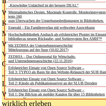
In der Ausgabe
06/2026
(August 20
„Knowledge Unlatched ist der bessere DEAL”
Was Hochschul­bibliotheken von i
Minimalistisches Design. Maximale Kontrolle. Monitoringsystem
testo 160
zum Überwachen der Umgebungsbedingungen in Bibliotheken.
Kinder in der digitalen Welt
Emerald – Ein Familienverlag mit weltweiter Auswirkung
Metadaten als Infrastruktur
Hochschulbibliothek Ansbach als erfolgreicher Pionier im Einsat
bibliothecas neuem Rückgabe- und Sortiersystem flex AMH™
Wenn Bots katalogisieren
Mit ZEDHIA der Unternehmensgeschichte
Mitteleuropas auf der Spur (10.02.2017)
Von Abschlusskleidern bis
ZEDHIA – Das Onlineportal für Wirtschafts-
und Unternehmensgeschichte (22.11.2016)
Geisterjagd-Ausrüstung in der
Erfolgreicher Einsatz von Open Source Software –
„Library of Things“ unterwegs
Teil 3: TYPO3 als Basis für den Website-Relaunch der SUB Ha
Erfolgreicher Einsatz von Open Source Software –
Lesen als Infrastrukturaufgabe
Teil 2: Kitodo als Publikationsserver an der SLUB Dresden
Erfolgreicher Einsatz von Open Source Software –
Wie Jugendliche Social Media
Teil 1: Die BibApp als mobiler Katalog für über 15 Bibliotheken
wirklich erleben