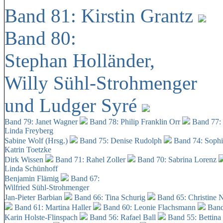
Band 81: Kirstin Grantz
Band 80:
Stephan Holländer,
Willy Sühl-Strohmenger
und Ludger Syré
Band 79: Janet Wagner
Band 78: Philip Franklin Orr
Band 77:
Linda Freyberg
Sabine Wolf (Hrsg.)
Band 75: Denise Rudolph
Band 74: Soph
Katrin Toetzke
Dirk Wissen
Band 71: Rahel Zoller
Band 70: Sabrina Lorenz
Linda Schünhoff
Benjamin Flämig
Band 67:
Wilfried Sühl-Strohmenger
Jan-Pieter Barbian
Band 66: Tina Schurig
Band 65: Christine 
Band 61: Martina Haller
Band 60:
Leonie Flachsmann
Band
Karin Holste-Flinspach
Band 56: Rafael Ball
Band 55: Bettina