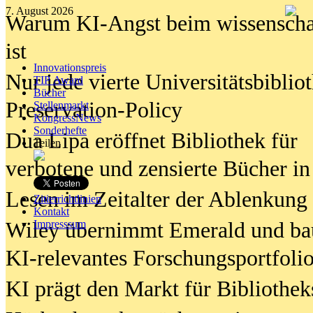
7. August 2026
Warum KI-Angst beim wissenschaft
ist
Innovationspreis
Nur jede vierte Universitätsbibliot
TIP Award
Bücher
Preservation-Policy
Stellenmarkt
KongressNews
Sonderhefte
Dua Lipa eröffnet Bibliothek für
Teilen
verbotene und zensierte Bücher in
Lesen im Zeitalter der Ablenkung
Zitierrichtlinien
Kontakt
Wiley übernimmt Emerald und ba
Impresssum
KI-relevantes Forschungsportfolio
KI prägt den Markt für Bibliothe