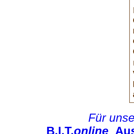
Für uns
B.I.T.
online
Ausg