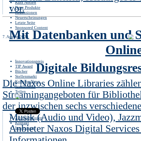
Kurz Notiert
vor.
Neue Produkte
Rezensionen
Neuerscheinungen
Letzte Seite
Sponsored Content
Mit Datenbanken und S
7. August 2026
Online
Innovationspreis
Digitale Bildungsre
TIP Award
Bücher
Stellenmarkt
Die Naxos Online Libraries zählen
KongressNews
Sonderhefte
Streamingangeboten für Biblioth
Teilen
der inzwischen sechs verschiedene
Musik (Audio und Video), Jazz
Zitierrichtlinien
Kontakt
Anbieter Naxos Digital Services
Impresssum
Informationen.