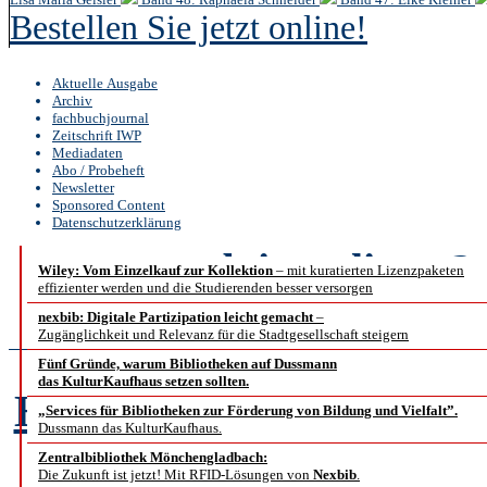
Bestellen Sie jetzt online!
Aktuelle Ausgabe
Archiv
fachbuchjournal
Zeitschrift IWP
Mediadaten
Abo / Probeheft
Newsletter
Sponsored Content
Datenschutzerklärung
b.i.t.
online
2 /
Wiley: Vom Einzelkauf zur Kollektion
– mit kuratierten Lizenzpaketen
effizienter werden und die Studierenden besser versorgen
Sponsored Co
nexbib: Digitale Partizipation leicht gemacht
–
Zugänglichkeit und Relevanz für die Stadtgesellschaft steigern
Fünf Gründe, warum Bibliotheken auf Dussmann
das KulturKaufhaus setzen sollten.
Hochschulbibliothek Ansb
„Services für Bibliotheken zur Förderung von Bildung und Vielfalt”.
Dussmann das KulturKaufhaus.
im Einsatz von biblio
Zentralbibliothek Mönchengladbach:
Die Zukunft ist jetzt! Mit RFID-Lösungen von
Nexbib
.