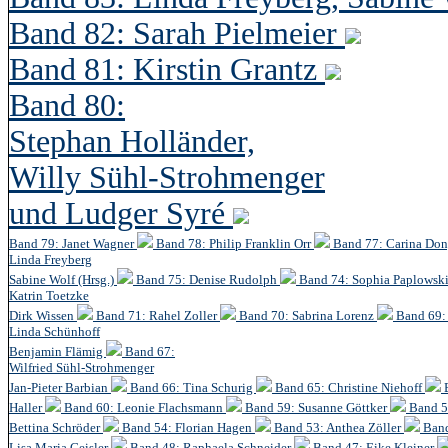
Band 82: Sarah Pielmeier
Band 81: Kirstin Grantz
Band 80:
Stephan Holländer,
Willy Sühl-Strohmenger
und Ludger Syré
Band 79: Janet Wagner
Band 78: Philip Franklin Orr
Band 77: Carina Do
Linda Freyberg
Sabine Wolf (Hrsg.)
Band 75: Denise Rudolph
Band 74: Sophia Paplowsk
Katrin Toetzke
Dirk Wissen
Band 71: Rahel Zoller
Band 70: Sabrina Lorenz
Band 69: 
Linda Schünhoff
Benjamin Flämig
Band 67:
Wilfried Sühl-Strohmenger
Jan-Pieter Barbian
Band 66: Tina Schurig
Band 65: Christine Niehoff
Haller
Band 60:
Leonie Flachsmann
Band 59: Susanne Göttker
Band 5
Bettina Schröder
Band 54: Florian Hagen
Band 53: Anthea Zöller
Band
Lisa Maria Geisler
Band 48:
Raphaela Schneider
Band 47: Eike Kleiner