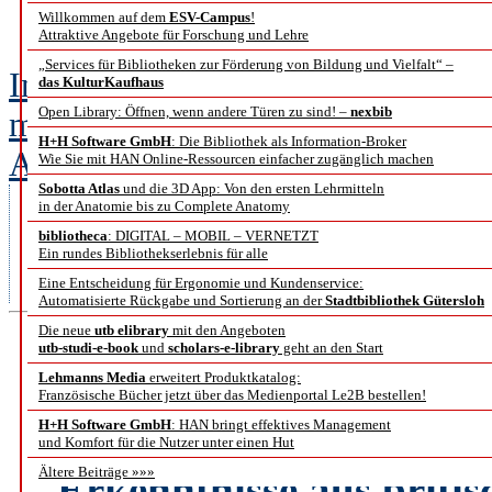
Sortiersy
Willkommen auf dem
ESV-Campus
!
Attraktive Angebote für Forschung und Lehre
„Services für Bibliotheken zur Förderung von Bildung und Vielfalt“ –
In der Hochschulbibliothek Ansbac
das KulturKaufhaus
Open Library: Öffnen, wenn andere Türen zu sind! –
nexbib
moderne Rückgabe- und Sortieranl
H+H Software GmbH
: Die Bibliothek als Information-Broker
AMH™ System wurde erst wenige 
Wie Sie mit HAN Online-Ressourcen einfacher zugänglich machen
Sobotta Atlas
und die 3D App: Von den ersten Lehrmitteln
vorgestellt. Die Installation in 
in der Anatomie bis zu Complete Anatomy
wissenschaftliche Bibliothek posi
bibliotheca
: DIGITAL – MOBIL – VERNETZT
Ein rundes Bibliothekserlebnis für alle
hinsichtlich des Einsatzes fortsc
Eine Entscheidung für Ergonomie und Kundenservice:
Automatisierte Rückgabe und Sortierung an der
Stadtbibliothek Gütersloh
Die neue
utb elibrary
mit den Angeboten
utb-studi-e-book
und
scholars-e-library
geht an den Start
Nielsen Book: Die Be
Lehmanns Media
erweitert Produktkatalog:
Französische Bücher jetzt über das Medienportal Le2B bestellen!
Auffindbar
H+H Software GmbH
: HAN bringt effektives Management
und Komfort für die Nutzer unter einen Hut
Ältere Beiträge »»»
Erkenntnisse aus briti