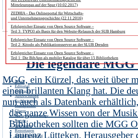
vielfach zitiert. Die vielen Ve
Mitteleuropas auf der Spur (10.02.2017)
haben uns jetzt, fünf Jahre späte
ZEDHIA – Das Onlineportal für Wirtschafts-
und Unternehmensgeschichte (22.11.2016)
durchzuführen und sie auch auf
Erfolgreicher Einsatz von Open Source Software –
Teil 3: TYPO3 als Basis für den Website-Relaunch der SUB Hamburg
Erfolgreicher Einsatz von Open Source Software –
Das ganze Wissen von
Teil 2: Kitodo als Publikationsserver an der SLUB Dresden
Erfolgreicher Einsatz von Open Source Software –
Teil 1: Die BibApp als mobiler Katalog für über 15 Bibliotheken
Die legendäre MGG 
MGG, ein Kürzel, das weit über m
Inhalt
Editorial
einen brillanten Klang hat. Die d
Abstracts
Auszeichnung
nun auch als Datenbank erhältlich,
Fachbeiträge
Standpunkte
das ganze Wissen von der Musik 
Glosse
Nachrichtenbeiträge
Porträt
Bibliotheken sollten die MGG Onl
Interviews
Reportagen
Laurenz Lütteken, Herausgeber d
Bibliotheksrecht