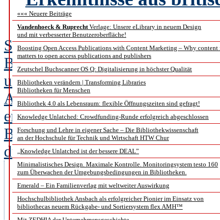
««« Neuere Beiträge
S
Vandenhoeck & Ruprecht
Verlage: Unsere eLibrary in neuem Design
und mit verbesserter Benutzeroberfläche!
Seit über 150 Jahren ist Nielsen B
Boosting Open Access Publications with Content Marketing – Why content
matters to open access publications and publishers
Buchbranche. Wir bieten Informat
Zeutschel Buchscanner OS Q: Digitalisierung in höchster Qualität
und haben die Bedeutung angereich
Bibliotheken verändern | Transforming Libraries
Bibliotheken für Menschen
Auswirkungen auf Auffindbarkeit 
Bibliothek 4.0 als Lebensraum: flexible Öffnungszeiten sind gefragt!
erkannt.
Knowledge Unlatched: Crowdfunding-Runde erfolgreich abgeschlossen
Bereits 2012 führte Nielsen Book 
Forschung und Lehre in eigener Sache – Die Bibliothekwissenschaft
an der Hochschule für Technik und Wirtschaft HTW Chur
durch. Die Auswertung der Studie
„Knowledge Unlatched ist der bessere DEAL”
„The Link Between Metadata a
Minimalistisches Design. Maximale Kontrolle. Monitoringsystem testo 160
zum Überwachen der Umgebungsbedingungen in Bibliotheken.
Metadaten und Verkaufszahlen) 
Emerald – Ein Familienverlag mit weltweiter Auswirkung
Hochschulbibliothek Ansbach als erfolgreicher Pionier im Einsatz von
außerhalb Großbritanniens, mit
bibliothecas neuem Rückgabe- und Sortiersystem flex AMH™
Mit ZEDHIA der Unternehmensgeschichte