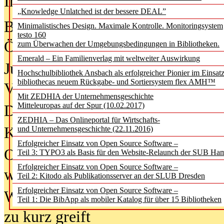
In der Ausgabe
05/2026
(Juni/Juli
„Knowledge Unlatched ist der bessere DEAL”
Bürgerforum fordert mehr Medienb
Minimalistisches Design. Maximale Kontrolle. Monitoringsystem
testo 160
Öffentlichkeit
zum Überwachen der Umgebungsbedingungen in Bibliotheken.
Emerald – Ein Familienverlag mit weltweiter Auswirkung
Jugendliche wollen besseren Schut
Hochschulbibliothek Ansbach als erfolgreicher Pionier im Einsat
bibliothecas neuem Rückgabe- und Sortiersystem flex AMH™
Verbote
Mit ZEDHIA der Unternehmensgeschichte
Mitteleuropas auf der Spur (10.02.2017)
Digitale Langzeit­archi­vierung br
ZEDHIA – Das Onlineportal für Wirtschafts-
KI-Chatbots werden Teil der wiss
und Unternehmensgeschichte (22.11.2016)
Erfolgreicher Einsatz von Open Source Software –
Offene Infrastrukturen für
Teil 3: TYPO3 als Basis für den Website-Relaunch der SUB Ha
Erfolgreicher Einsatz von Open Source Software –
wissenschaftliche Informationssy
Teil 2: Kitodo als Publikationsserver an der SLUB Dresden
Erfolgreicher Einsatz von Open Source Software –
Warum die Debatte über KI-Texte
Teil 1: Die BibApp als mobiler Katalog für über 15 Bibliotheken
zu kurz greift