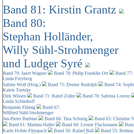
Band 81: Kirstin Grantz
Band 80:
Stephan Holländer,
Willy Sühl-Strohmenger
und Ludger Syré
Band 79: Janet Wagner
Band 78: Philip Franklin Orr
Band 77:
Linda Freyberg
Sabine Wolf (Hrsg.)
Band 75: Denise Rudolph
Band 74: Soph
Katrin Toetzke
Dirk Wissen
Band 71: Rahel Zoller
Band 70: Sabrina Lorenz
Linda Schünhoff
Benjamin Flämig
Band 67:
Wilfried Sühl-Strohmenger
Jan-Pieter Barbian
Band 66: Tina Schurig
Band 65: Christine 
Band 61: Martina Haller
Band 60:
Leonie Flachsmann
Band
Karin Holste-Flinspach
Band 56: Rafael Ball
Band 55: Bettina