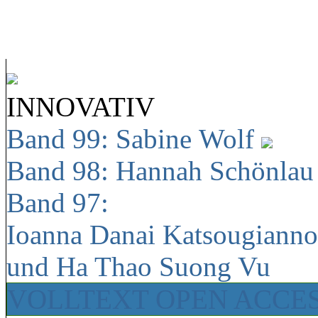
INNOVATIV
Band 99: Sabine Wolf
Band 98: Hannah Schönla
Band 97:
Ioanna Danai Katsougiann
und Ha Thao Suong Vu
VOLLTEXT OPEN ACCE