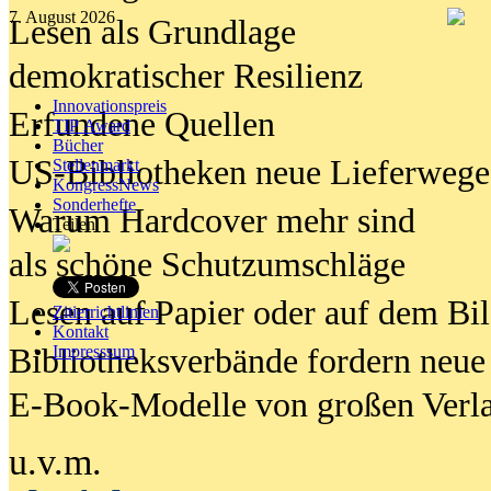
7. August 2026
Lesen als Grundlage
demokratischer Resilienz
Innovationspreis
Erfundene Quellen
TIP Award
Bücher
US-Bibliotheken neue Lieferwege
Stellenmarkt
KongressNews
Sonderhefte
Warum Hardcover mehr sind
Teilen
als schöne Schutzumschläge
Lesen auf Papier oder auf dem Bi
Zitierrichtlinien
Kontakt
Bibliotheksverbände fordern neue
Impresssum
E-Book-Modelle von großen Verl
u.v.m.