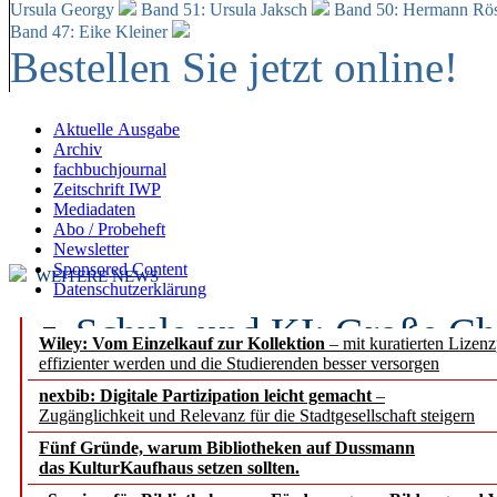
Ursula Georgy
Band 51: Ursula Jaksch
Band 50:
Hermann Rös
Band 47: Eike Kleiner
Bestellen Sie jetzt online!
Aktuelle Ausgabe
Archiv
fachbuchjournal
Zeitschrift IWP
Mediadaten
Abo / Probeheft
Newsletter
Sponsored Content
WEITERE NEWS
Datenschutzerklärung
Schule und KI: Große Ch
Wiley: Vom Einzelkauf zur Kollektion
– mit kuratierten Lizen
effizienter werden und die Studierenden besser versorgen
Voraussetzungen
nexbib: Digitale Partizipation leicht gemacht
–
Zugänglichkeit und Relevanz für die Stadtgesellschaft steigern
Erfolgreiches erstes Hal
Fünf Gründe, warum Bibliotheken auf Dussmann
Segment Research – Ausb
das KulturKaufhaus setzen sollten.