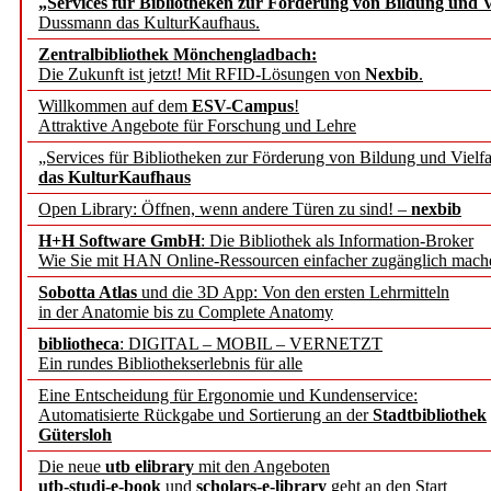
„Services für Bibliotheken zur Förderung von Bildung und Vi
angepasst
Dussmann das KulturKaufhaus.
Zentralbibliothek Mönchengladbach:
Wissenschaftskommunikati
Die Zukunft ist jetzt! Mit RFID-Lösungen von
Nexbib
.
Willkommen auf dem
ESV-Campus
!
konstruktiv!
Attraktive Angebote für Forschung und Lehre
„Services für Bibliotheken zur Förderung von Bildung und Vielfa
Mohr Siebeck übernimmt
das KulturKaufhaus
Open Library: Öffnen, wenn andere Türen zu sind! –
nexbib
und die Zeitschrift für 
H+H Software GmbH
: Die Bibliothek als Information-Broker
Wie Sie mit HAN Online-Ressourcen einfacher zugänglich mach
Francke Attempto
Sobotta Atlas
und die 3D App: Von den ersten Lehrmitteln
in der Anatomie bis zu Complete Anatomy
EBSCO Information Servic
bibliotheca
: DIGITAL – MOBIL – VERNETZT
Recherchefunktionen in
Ein rundes Bibliothekserlebnis für alle
Eine Entscheidung für Ergonomie und Kundenservice:
Automatisierte Rückgabe und Sortierung an der
Stadtbibliothek
Sorbisches Institut neu 
Gütersloh
Geschichte und kulturell
Die neue
utb elibrary
mit den Angeboten
utb-studi-e-book
und
scholars-e-library
geht an den Start