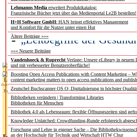
Lehmanns Media
erweitert Produktkatalog:
Künstliche Intelligenz a
Französische Bücher jetzt über das Medienportal Le2B bestellen!
besser zu verstehen
H+H Software GmbH
: HAN bringt effektives Management
und Komfort für die Nutzer unter einen Hut
„Leitbegriffe der Gesund
Ältere Beiträge »»»
des BIÖG erscheinen Ope
««« Neuere Beiträge
Vandenhoeck & Ruprecht
Verlage: Unsere eLibrary in neuem 
und mit verbesserter Benutzeroberfläche!
Aktuelles aus
Boosting Open Access Publications with Content Marketing – 
L
content marketing matters to open access publications and publish
ibrary
Zeutschel Buchscanner OS Q: Digitalisierung in höchster Qualitä
Essentials
Bibliotheken verändern | Transforming Libraries
Bibliotheken für Menschen
Bibliothek 4.0 als Lebensraum: flexible Öffnungszeiten sind gefra
Knowledge Unlatched: Crowdfunding-Runde erfolgreich abgesc
Forschung und Lehre in eigener Sache – Die Bibliothekwissensc
an der Hochschule für Technik und Wirtschaft HTW Chur