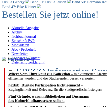
Ursula Georgy
Band 51: Ursula Jaksch
Band 50:
Hermann Rös
Band 47: Eike Kleiner
Bestellen Sie jetzt online!
Aktuelle Ausgabe
Archiv
fachbuchjournal
Zeitschrift IWP
Mediadaten
Abo / Probeheft
Newsletter
Sponsored Content
WEITERE NEWS
Datenschutzerklärung
EBSCO Information Servic
Wiley: Vom Einzelkauf zur Kollektion
– mit kuratierten Lizen
effizienter werden und die Studierenden besser versorgen
Recherchefunktionen in
nexbib: Digitale Partizipation leicht gemacht
–
Zugänglichkeit und Relevanz für die Stadtgesellschaft steigern
Sorbisches Institut neu 
Fünf Gründe, warum Bibliotheken auf Dussmann
Geschichte und kulturell
das KulturKaufhaus setzen sollten.