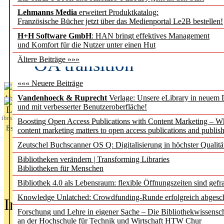
Lehmanns Media
erweitert Produktkatalog:
Fifth Open Access Repor
Französische Bücher jetzt über das Medienportal Le2B bestellen!
H+H Software GmbH
: HAN bringt effektives Management
transformative agreements
und Komfort für die Nutzer unter einen Hut
OA transition
Ältere Beiträge »»»
««« Neuere Beiträge
Vandenhoeck & Ruprecht
Verlage: Unsere eLibrary in neuem 
Aktuelles aus
und mit verbesserter Benutzeroberfläche!
L
ibrary
Boosting Open Access Publications with Content Marketing – 
Essentials
content marketing matters to open access publications and publish
Zeutschel Buchscanner OS Q: Digitalisierung in höchster Qualitä
Bibliotheken verändern | Transforming Libraries
Bibliotheken für Menschen
Bibliothek 4.0 als Lebensraum: flexible Öffnungszeiten sind gefra
Knowledge Unlatched: Crowdfunding-Runde erfolgreich abgesc
In der Ausgabe
05/2026
(Juni/Juli
Forschung und Lehre in eigener Sache – Die Bibliothekwissensc
an der Hochschule für Technik und Wirtschaft HTW Chur