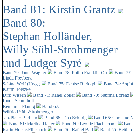
Band 81: Kirstin Grantz
Band 80:
Stephan Holländer,
Willy Sühl-Strohmenger
und Ludger Syré
Band 79: Janet Wagner
Band 78: Philip Franklin Orr
Band 77:
Linda Freyberg
Sabine Wolf (Hrsg.)
Band 75: Denise Rudolph
Band 74: Soph
Katrin Toetzke
Dirk Wissen
Band 71: Rahel Zoller
Band 70: Sabrina Lorenz
Linda Schünhoff
Benjamin Flämig
Band 67:
Wilfried Sühl-Strohmenger
Jan-Pieter Barbian
Band 66: Tina Schurig
Band 65: Christine 
Band 61: Martina Haller
Band 60:
Leonie Flachsmann
Band
Karin Holste-Flinspach
Band 56: Rafael Ball
Band 55: Bettina