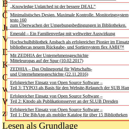
Bürgerforum fordert mehr Medienb
„Knowledge Unlatched ist der bessere DEAL”
Öffentlichkeit
Minimalistisches Design. Maximale Kontrolle. Monitoringsystem
testo 160
Jugendliche wollen besseren Schut
zum Überwachen der Umgebungsbedingungen in Bibliotheken.
Emerald – Ein Familienverlag mit weltweiter Auswirkung
Verbote
Hochschulbibliothek Ansbach als erfolgreicher Pionier im Einsat
bibliothecas neuem Rückgabe- und Sortiersystem flex AMH™
Digitale Langzeit­archi­vierung br
Mit ZEDHIA der Unternehmensgeschichte
Mitteleuropas auf der Spur (10.02.2017)
KI-Chatbots werden Teil der wiss
ZEDHIA – Das Onlineportal für Wirtschafts-
und Unternehmensgeschichte (22.11.2016)
Offene Infrastrukturen für
Erfolgreicher Einsatz von Open Source Software –
wissenschaftliche Informationssy
Teil 3: TYPO3 als Basis für den Website-Relaunch der SUB Ha
Erfolgreicher Einsatz von Open Source Software –
Warum die Debatte über KI-Texte
Teil 2: Kitodo als Publikationsserver an der SLUB Dresden
Erfolgreicher Einsatz von Open Source Software –
zu kurz greift
Teil 1: Die BibApp als mobiler Katalog für über 15 Bibliotheken
Lesen als Grundlage