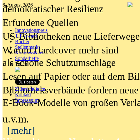
6. August 2026
demokratischer Resilienz
Erfundene Quellen
Innovationspreis
US-Bibliotheken neue Lieferwege
TIP Award
Bücher
Stellenmarkt
Warum Hardcover mehr sind
KongressNews
Sonderhefte
als schöne Schutzumschläge
Teilen
Lesen auf Papier oder auf dem Bi
Bibliotheksverbände fordern neue
Zitierrichtlinien
Kontakt
E-Book-Modelle von großen Verl
Impresssum
u.v.m.
[mehr]