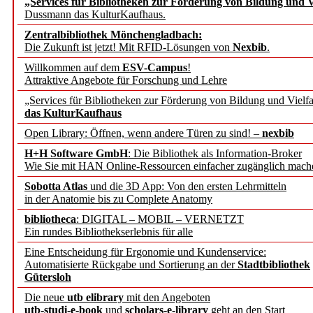
„Services für Bibliotheken zur Förderung von Bildung und Vi
Dussmann das KulturKaufhaus.
Künstliche Intelligenz a
Zentralbibliothek Mönchengladbach:
besser zu verstehen
Die Zukunft ist jetzt! Mit RFID-Lösungen von
Nexbib
.
Willkommen auf dem
ESV-Campus
!
Attraktive Angebote für Forschung und Lehre
„Leitbegriffe der Gesund
„Services für Bibliotheken zur Förderung von Bildung und Vielfa
des BIÖG erscheinen Ope
das KulturKaufhaus
Open Library: Öffnen, wenn andere Türen zu sind! –
nexbib
Forschungsdateninfrastru
H+H Software GmbH
: Die Bibliothek als Information-Broker
Wie Sie mit HAN Online-Ressourcen einfacher zugänglich mach
jedem Experiment
Sobotta Atlas
und die 3D App: Von den ersten Lehrmitteln
in der Anatomie bis zu Complete Anatomy
DFG setzt Förderung des
bibliotheca
: DIGITAL – MOBIL – VERNETZT
Ein rundes Bibliothekserlebnis für alle
FAIRmat fort
Eine Entscheidung für Ergonomie und Kundenservice:
Automatisierte Rückgabe und Sortierung an der
Stadtbibliothek
Bayerns digitale Schatzk
Gütersloh
Die neue
utb elibrary
mit den Angeboten
Schulwandbilder aus Wür
utb-studi-e-book
und
scholars-e-library
geht an den Start