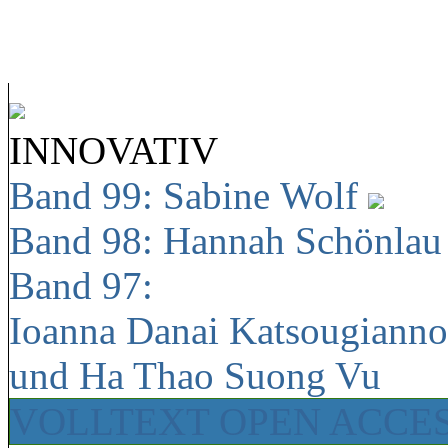
INNOVATIV
Band 99: Sabine Wolf
Band 98: Hannah Schönla
Band 97:
Ioanna Danai Katsougiann
und Ha Thao Suong Vu
VOLLTEXT OPEN ACCE