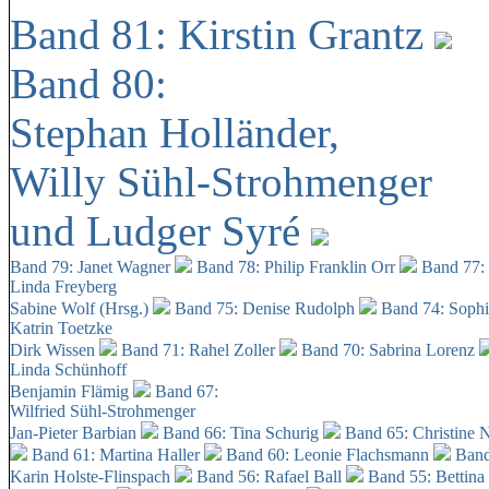
Band 81: Kirstin Grantz
Band 80:
Stephan Holländer,
Willy Sühl-Strohmenger
und Ludger Syré
Band 79: Janet Wagner
Band 78: Philip Franklin Orr
Band 77:
Linda Freyberg
Sabine Wolf (Hrsg.)
Band 75: Denise Rudolph
Band 74: Soph
Katrin Toetzke
Dirk Wissen
Band 71: Rahel Zoller
Band 70: Sabrina Lorenz
Linda Schünhoff
Benjamin Flämig
Band 67:
Wilfried Sühl-Strohmenger
Jan-Pieter Barbian
Band 66: Tina Schurig
Band 65: Christine 
Band 61: Martina Haller
Band 60:
Leonie Flachsmann
Band
Karin Holste-Flinspach
Band 56: Rafael Ball
Band 55: Bettina