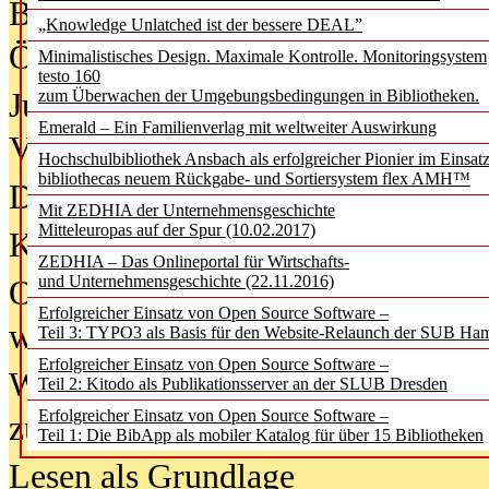
Bürgerforum fordert mehr Medienb
„Knowledge Unlatched ist der bessere DEAL”
Öffentlichkeit
Minimalistisches Design. Maximale Kontrolle. Monitoringsystem
testo 160
Jugendliche wollen besseren Schut
zum Überwachen der Umgebungsbedingungen in Bibliotheken.
Emerald – Ein Familienverlag mit weltweiter Auswirkung
Verbote
Hochschulbibliothek Ansbach als erfolgreicher Pionier im Einsat
bibliothecas neuem Rückgabe- und Sortiersystem flex AMH™
Digitale Langzeit­archi­vierung br
Mit ZEDHIA der Unternehmensgeschichte
Mitteleuropas auf der Spur (10.02.2017)
KI-Chatbots werden Teil der wiss
ZEDHIA – Das Onlineportal für Wirtschafts-
und Unternehmensgeschichte (22.11.2016)
Offene Infrastrukturen für
Erfolgreicher Einsatz von Open Source Software –
wissenschaftliche Informationssy
Teil 3: TYPO3 als Basis für den Website-Relaunch der SUB Ha
Erfolgreicher Einsatz von Open Source Software –
Warum die Debatte über KI-Texte
Teil 2: Kitodo als Publikationsserver an der SLUB Dresden
Erfolgreicher Einsatz von Open Source Software –
zu kurz greift
Teil 1: Die BibApp als mobiler Katalog für über 15 Bibliotheken
Lesen als Grundlage