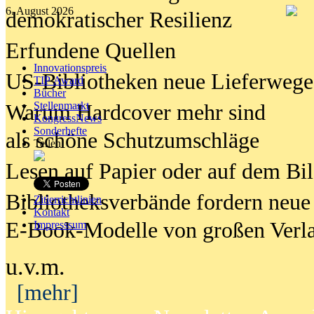
6. August 2026
demokratischer Resilienz
Erfundene Quellen
Innovationspreis
US-Bibliotheken neue Lieferwege
TIP Award
Bücher
Stellenmarkt
Warum Hardcover mehr sind
KongressNews
Sonderhefte
als schöne Schutzumschläge
Teilen
Lesen auf Papier oder auf dem Bi
Bibliotheksverbände fordern neue
Zitierrichtlinien
Kontakt
E-Book-Modelle von großen Verl
Impresssum
u.v.m.
[mehr]