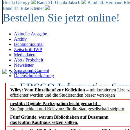
Ursula Georgy
Band 51: Ursula Jaksch
Band 50:
Hermann Rös
Band 47: Eike Kleiner
Bestellen Sie jetzt online!
Aktuelle Ausgabe
Archiv
fachbuchjournal
Zeitschrift IWP
Mediadaten
Abo / Probeheft
Newsletter
Sponsored Content
WEITERE NEWS
Datenschutzerklärung
EBSCO Information Servic
Wiley: Vom Einzelkauf zur Kollektion
– mit kuratierten Lizen
effizienter werden und die Studierenden besser versorgen
Recherchefunktionen in
nexbib: Digitale Partizipation leicht gemacht
–
Zugänglichkeit und Relevanz für die Stadtgesellschaft steigern
Sorbisches Institut neu 
Fünf Gründe, warum Bibliotheken auf Dussmann
Geschichte und kulturell
das KulturKaufhaus setzen sollten.