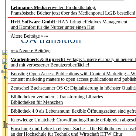
Lehmanns Media
erweitert Produktkatalog:
Fifth Open Access Repor
Französische Bücher jetzt über das Medienportal Le2B bestellen!
H+H Software GmbH
: HAN bringt effektives Management
transformative agreements
und Komfort für die Nutzer unter einen Hut
OA transition
Ältere Beiträge »»»
««« Neuere Beiträge
Vandenhoeck & Ruprecht
Verlage: Unsere eLibrary in neuem 
Aktuelles aus
und mit verbesserter Benutzeroberfläche!
L
ibrary
Boosting Open Access Publications with Content Marketing – 
Essentials
content marketing matters to open access publications and publish
Zeutschel Buchscanner OS Q: Digitalisierung in höchster Qualitä
Bibliotheken verändern | Transforming Libraries
Bibliotheken für Menschen
Bibliothek 4.0 als Lebensraum: flexible Öffnungszeiten sind gefra
Knowledge Unlatched: Crowdfunding-Runde erfolgreich abgesc
In der Ausgabe
05/2026
(Juni/Juli
Forschung und Lehre in eigener Sache – Die Bibliothekwissensc
an der Hochschule für Technik und Wirtschaft HTW Chur