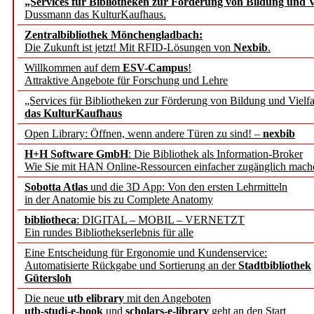
„Services für Bibliotheken zur Förderung von Bildung und Vi
Dussmann das KulturKaufhaus.
Künstliche Intelligenz a
Zentralbibliothek Mönchengladbach:
besser zu verstehen
Die Zukunft ist jetzt! Mit RFID-Lösungen von
Nexbib
.
Willkommen auf dem
ESV-Campus
!
Attraktive Angebote für Forschung und Lehre
„Leitbegriffe der Gesund
„Services für Bibliotheken zur Förderung von Bildung und Vielfa
des BIÖG erscheinen Ope
das KulturKaufhaus
Open Library: Öffnen, wenn andere Türen zu sind! –
nexbib
Forschungsdateninfrastru
H+H Software GmbH
: Die Bibliothek als Information-Broker
Wie Sie mit HAN Online-Ressourcen einfacher zugänglich mach
jedem Experiment
Sobotta Atlas
und die 3D App: Von den ersten Lehrmitteln
in der Anatomie bis zu Complete Anatomy
DFG setzt Förderung des
bibliotheca
: DIGITAL – MOBIL – VERNETZT
Ein rundes Bibliothekserlebnis für alle
FAIRmat fort
Eine Entscheidung für Ergonomie und Kundenservice:
Automatisierte Rückgabe und Sortierung an der
Stadtbibliothek
Bayerns digitale Schatzk
Gütersloh
Die neue
utb elibrary
mit den Angeboten
Schulwandbilder aus Wür
utb-studi-e-book
und
scholars-e-library
geht an den Start