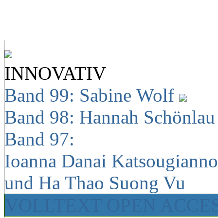
INNOVATIV
Band 99: Sabine Wolf
Band 98: Hannah Schönla
Band 97:
Ioanna Danai Katsougiann
und Ha Thao Suong Vu
VOLLTEXT OPEN ACCE