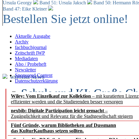
Ursula Georgy
Band 51: Ursula Jaksch
Band 50:
Hermann Rös
Band 47: Eike Kleiner
Bestellen Sie jetzt online!
Aktuelle Ausgabe
Archiv
fachbuchjournal
Zeitschrift IWP
Mediadaten
Abo / Probeheft
Newsletter
Sponsored Content
WEITERE NEWS
Datenschutzerklärung
Schule und KI: Große Ch
Wiley: Vom Einzelkauf zur Kollektion
– mit kuratierten Lizen
effizienter werden und die Studierenden besser versorgen
Voraussetzungen
nexbib: Digitale Partizipation leicht gemacht
–
Zugänglichkeit und Relevanz für die Stadtgesellschaft steigern
Erfolgreiches erstes Hal
Fünf Gründe, warum Bibliotheken auf Dussmann
Segment Research – Ausb
das KulturKaufhaus setzen sollten.