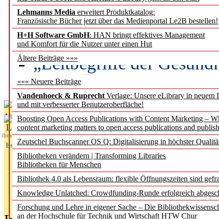
Lehmanns Media
erweitert Produktkatalog:
Künstliche Intelligenz a
Französische Bücher jetzt über das Medienportal Le2B bestellen!
besser zu verstehen
H+H Software GmbH
: HAN bringt effektives Management
und Komfort für die Nutzer unter einen Hut
„Leitbegriffe der Gesund
Ältere Beiträge »»»
des BIÖG erscheinen Ope
««« Neuere Beiträge
Vandenhoeck & Ruprecht
Verlage: Unsere eLibrary in neuem 
und mit verbesserter Benutzeroberfläche!
Aktuelles aus
Boosting Open Access Publications with Content Marketing – 
L
content marketing matters to open access publications and publish
ibrary
Zeutschel Buchscanner OS Q: Digitalisierung in höchster Qualitä
Essentials
Bibliotheken verändern | Transforming Libraries
Bibliotheken für Menschen
Bibliothek 4.0 als Lebensraum: flexible Öffnungszeiten sind gefra
Knowledge Unlatched: Crowdfunding-Runde erfolgreich abgesc
Forschung und Lehre in eigener Sache – Die Bibliothekwissensc
an der Hochschule für Technik und Wirtschaft HTW Chur