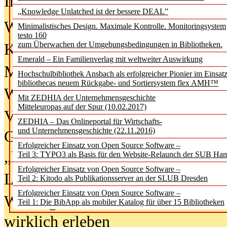
In der Ausgabe
06/2026
(August 20
„Knowledge Unlatched ist der bessere DEAL”
Was Hochschul­bibliotheken von i
Minimalistisches Design. Maximale Kontrolle. Monitoringsystem
testo 160
zum Überwachen der Umgebungsbedingungen in Bibliotheken.
Kinder in der digitalen Welt
Emerald – Ein Familienverlag mit weltweiter Auswirkung
Metadaten als Infrastruktur
Hochschulbibliothek Ansbach als erfolgreicher Pionier im Einsat
bibliothecas neuem Rückgabe- und Sortiersystem flex AMH™
Wenn Bots katalogisieren
Mit ZEDHIA der Unternehmensgeschichte
Mitteleuropas auf der Spur (10.02.2017)
Von Abschlusskleidern bis
ZEDHIA – Das Onlineportal für Wirtschafts-
und Unternehmensgeschichte (22.11.2016)
Geisterjagd-Ausrüstung in der
Erfolgreicher Einsatz von Open Source Software –
„Library of Things“ unterwegs
Teil 3: TYPO3 als Basis für den Website-Relaunch der SUB Ha
Erfolgreicher Einsatz von Open Source Software –
Lesen als Infrastrukturaufgabe
Teil 2: Kitodo als Publikationsserver an der SLUB Dresden
Erfolgreicher Einsatz von Open Source Software –
Wie Jugendliche Social Media
Teil 1: Die BibApp als mobiler Katalog für über 15 Bibliotheken
wirklich erleben