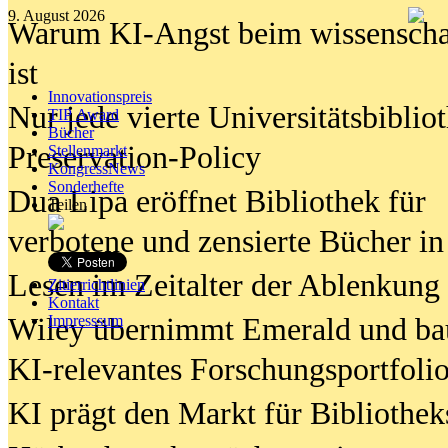
9. August 2026
Warum KI-Angst beim wissenschaft
ist
Innovationspreis
Nur jede vierte Universitätsbibliot
TIP Award
Bücher
Preservation-Policy
Stellenmarkt
KongressNews
Sonderhefte
Dua Lipa eröffnet Bibliothek für
Teilen
verbotene und zensierte Bücher in
Lesen im Zeitalter der Ablenkung
Zitierrichtlinien
Kontakt
Wiley übernimmt Emerald und ba
Impresssum
KI-relevantes Forschungsportfolio
KI prägt den Markt für Bibliothe