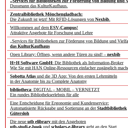
„Services für Bibliotheken zur Förderung von Bildung und Vi
angepasst
Dussmann das KulturKaufhaus.
Zentralbibliothek Mönchengladbach:
Wissenschaftskommunikati
Die Zukunft ist jetzt! Mit RFID-Lösungen von
Nexbib
.
Willkommen auf dem
ESV-Campus
!
konstruktiv!
Attraktive Angebote für Forschung und Lehre
„Services für Bibliotheken zur Förderung von Bildung und Vielfa
Mohr Siebeck übernimmt
das KulturKaufhaus
Open Library: Öffnen, wenn andere Türen zu sind! –
nexbib
und die Zeitschrift für 
H+H Software GmbH
: Die Bibliothek als Information-Broker
Wie Sie mit HAN Online-Ressourcen einfacher zugänglich mach
Francke Attempto
Sobotta Atlas
und die 3D App: Von den ersten Lehrmitteln
in der Anatomie bis zu Complete Anatomy
EBSCO Information Servic
bibliotheca
: DIGITAL – MOBIL – VERNETZT
Recherchefunktionen in
Ein rundes Bibliothekserlebnis für alle
Eine Entscheidung für Ergonomie und Kundenservice:
Automatisierte Rückgabe und Sortierung an der
Stadtbibliothek
Sorbisches Institut neu 
Gütersloh
Geschichte und kulturell
Die neue
utb elibrary
mit den Angeboten
utb-studi-e-book
und
scholars-e-library
geht an den Start