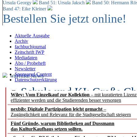
Ursula Georgy
Band 51: Ursula Jaksch
Band 50:
Hermann Rös
Band 47: Eike Kleiner
Bestellen Sie jetzt online!
Aktuelle Ausgabe
Archiv
fachbuchjournal
Zeitschrift IWP
Mediadaten
Abo / Probeheft
Newsletter
Sponsored Content
WEITERE NEWS
Datenschutzerklärung
Schule und KI: Große Ch
Wiley: Vom Einzelkauf zur Kollektion
– mit kuratierten Lizen
effizienter werden und die Studierenden besser versorgen
Voraussetzungen
nexbib: Digitale Partizipation leicht gemacht
–
Zugänglichkeit und Relevanz für die Stadtgesellschaft steigern
Erfolgreiches erstes Hal
Fünf Gründe, warum Bibliotheken auf Dussmann
Segment Research – Ausb
das KulturKaufhaus setzen sollten.