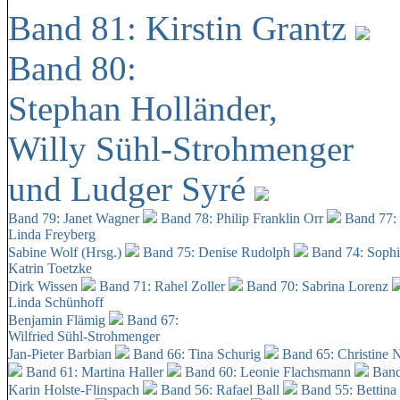
Band 81: Kirstin Grantz
Band 80:
Stephan Holländer,
Willy Sühl-Strohmenger
und Ludger Syré
Band 79: Janet Wagner
Band 78: Philip Franklin Orr
Band 77:
Linda Freyberg
Sabine Wolf (Hrsg.)
Band 75: Denise Rudolph
Band 74: Soph
Katrin Toetzke
Dirk Wissen
Band 71: Rahel Zoller
Band 70: Sabrina Lorenz
Linda Schünhoff
Benjamin Flämig
Band 67:
Wilfried Sühl-Strohmenger
Jan-Pieter Barbian
Band 66: Tina Schurig
Band 65: Christine 
Band 61: Martina Haller
Band 60:
Leonie Flachsmann
Band
Karin Holste-Flinspach
Band 56: Rafael Ball
Band 55: Bettina