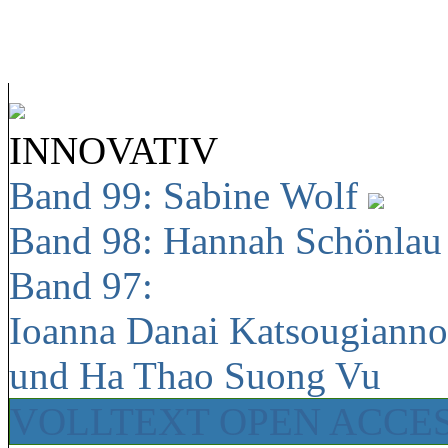
INNOVATIV
Band 99: Sabine Wolf
Band 98: Hannah Schönla
Band 97:
Ioanna Danai Katsougiann
und Ha Thao Suong Vu
VOLLTEXT OPEN ACCE