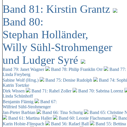
Band 81: Kirstin Grantz
Band 80:
Stephan Holländer,
Willy Sühl-Strohmenger
und Ludger Syré
Band 79: Janet Wagner
Band 78: Philip Franklin Orr
Band 77:
Linda Freyberg
Sabine Wolf (Hrsg.)
Band 75: Denise Rudolph
Band 74: Soph
Katrin Toetzke
Dirk Wissen
Band 71: Rahel Zoller
Band 70: Sabrina Lorenz
Linda Schünhoff
Benjamin Flämig
Band 67:
Wilfried Sühl-Strohmenger
Jan-Pieter Barbian
Band 66: Tina Schurig
Band 65: Christine 
Band 61: Martina Haller
Band 60:
Leonie Flachsmann
Band
Karin Holste-Flinspach
Band 56: Rafael Ball
Band 55: Bettina