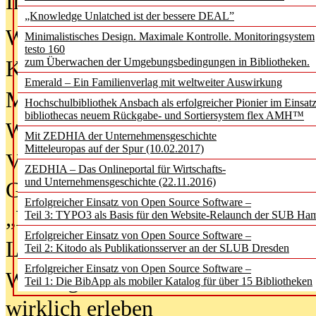
In der Ausgabe
06/2026
(August 20
„Knowledge Unlatched ist der bessere DEAL”
Was Hochschul­bibliotheken von i
Minimalistisches Design. Maximale Kontrolle. Monitoringsystem
testo 160
zum Überwachen der Umgebungsbedingungen in Bibliotheken.
Kinder in der digitalen Welt
Emerald – Ein Familienverlag mit weltweiter Auswirkung
Metadaten als Infrastruktur
Hochschulbibliothek Ansbach als erfolgreicher Pionier im Einsat
bibliothecas neuem Rückgabe- und Sortiersystem flex AMH™
Wenn Bots katalogisieren
Mit ZEDHIA der Unternehmensgeschichte
Mitteleuropas auf der Spur (10.02.2017)
Von Abschlusskleidern bis
ZEDHIA – Das Onlineportal für Wirtschafts-
und Unternehmensgeschichte (22.11.2016)
Geisterjagd-Ausrüstung in der
Erfolgreicher Einsatz von Open Source Software –
„Library of Things“ unterwegs
Teil 3: TYPO3 als Basis für den Website-Relaunch der SUB Ha
Erfolgreicher Einsatz von Open Source Software –
Lesen als Infrastrukturaufgabe
Teil 2: Kitodo als Publikationsserver an der SLUB Dresden
Erfolgreicher Einsatz von Open Source Software –
Wie Jugendliche Social Media
Teil 1: Die BibApp als mobiler Katalog für über 15 Bibliotheken
wirklich erleben