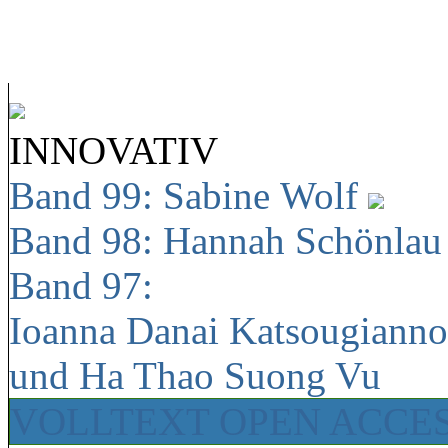
INNOVATIV
Band 99: Sabine Wolf
Band 98: Hannah Schönla
Band 97:
Ioanna Danai Katsougiann
und Ha Thao Suong Vu
VOLLTEXT OPEN ACCE