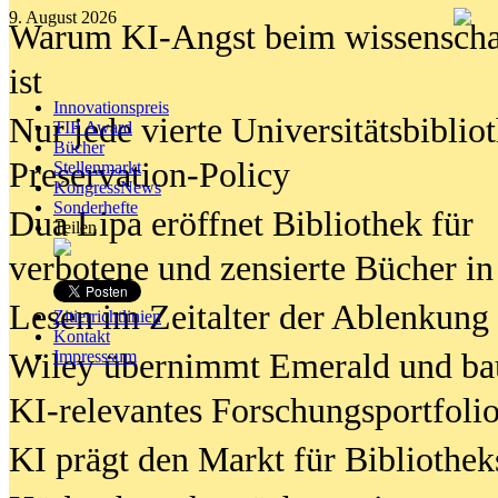
9. August 2026
Warum KI-Angst beim wissenschaft
ist
Innovationspreis
Nur jede vierte Universitätsbibliot
TIP Award
Bücher
Preservation-Policy
Stellenmarkt
KongressNews
Sonderhefte
Dua Lipa eröffnet Bibliothek für
Teilen
verbotene und zensierte Bücher in
Lesen im Zeitalter der Ablenkung
Zitierrichtlinien
Kontakt
Wiley übernimmt Emerald und ba
Impresssum
KI-relevantes Forschungsportfolio
KI prägt den Markt für Bibliothe