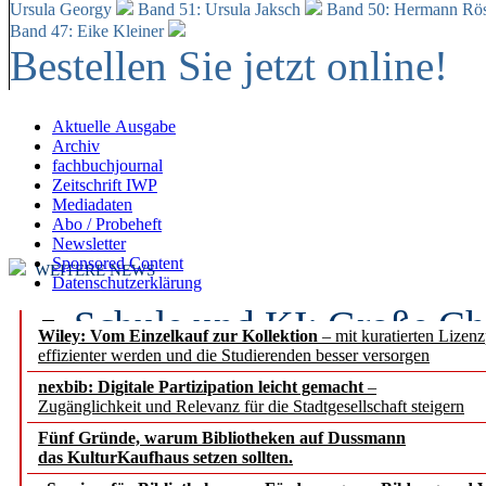
Ursula Georgy
Band 51: Ursula Jaksch
Band 50:
Hermann Rös
Band 47: Eike Kleiner
Bestellen Sie jetzt online!
Aktuelle Ausgabe
Archiv
fachbuchjournal
Zeitschrift IWP
Mediadaten
Abo / Probeheft
Newsletter
Sponsored Content
WEITERE NEWS
Datenschutzerklärung
Schule und KI: Große Ch
Wiley: Vom Einzelkauf zur Kollektion
– mit kuratierten Lizen
effizienter werden und die Studierenden besser versorgen
Voraussetzungen
nexbib: Digitale Partizipation leicht gemacht
–
Zugänglichkeit und Relevanz für die Stadtgesellschaft steigern
Erfolgreiches erstes Hal
Fünf Gründe, warum Bibliotheken auf Dussmann
Segment Research – Ausb
das KulturKaufhaus setzen sollten.