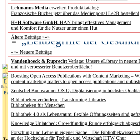
Lehmanns Media
erweitert Produktkatalog:
Künstliche Intelligenz a
Französische Bücher jetzt über das Medienportal Le2B bestellen!
besser zu verstehen
H+H Software GmbH
: HAN bringt effektives Management
und Komfort für die Nutzer unter einen Hut
„Leitbegriffe der Gesund
Ältere Beiträge »»»
des BIÖG erscheinen Ope
««« Neuere Beiträge
Vandenhoeck & Ruprecht
Verlage: Unsere eLibrary in neuem 
und mit verbesserter Benutzeroberfläche!
Aktuelles aus
Boosting Open Access Publications with Content Marketing – 
L
content marketing matters to open access publications and publish
ibrary
Zeutschel Buchscanner OS Q: Digitalisierung in höchster Qualitä
Essentials
Bibliotheken verändern | Transforming Libraries
Bibliotheken für Menschen
Bibliothek 4.0 als Lebensraum: flexible Öffnungszeiten sind gefra
Knowledge Unlatched: Crowdfunding-Runde erfolgreich abgesc
Forschung und Lehre in eigener Sache – Die Bibliothekwissensc
an der Hochschule für Technik und Wirtschaft HTW Chur