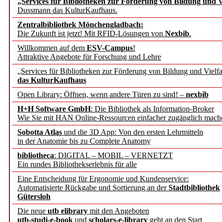
„Services für Bibliotheken zur Förderung von Bildung und Vi
angepasst
Dussmann das KulturKaufhaus.
Zentralbibliothek Mönchengladbach:
Wissenschaftskommunikati
Die Zukunft ist jetzt! Mit RFID-Lösungen von
Nexbib
.
Willkommen auf dem
ESV-Campus
!
konstruktiv!
Attraktive Angebote für Forschung und Lehre
„Services für Bibliotheken zur Förderung von Bildung und Vielfa
Mohr Siebeck übernimmt
das KulturKaufhaus
Open Library: Öffnen, wenn andere Türen zu sind! –
nexbib
und die Zeitschrift für 
H+H Software GmbH
: Die Bibliothek als Information-Broker
Wie Sie mit HAN Online-Ressourcen einfacher zugänglich mach
Francke Attempto
Sobotta Atlas
und die 3D App: Von den ersten Lehrmitteln
in der Anatomie bis zu Complete Anatomy
EBSCO Information Servic
bibliotheca
: DIGITAL – MOBIL – VERNETZT
Recherchefunktionen in
Ein rundes Bibliothekserlebnis für alle
Eine Entscheidung für Ergonomie und Kundenservice:
Automatisierte Rückgabe und Sortierung an der
Stadtbibliothek
Sorbisches Institut neu 
Gütersloh
Geschichte und kulturell
Die neue
utb elibrary
mit den Angeboten
utb-studi-e-book
und
scholars-e-library
geht an den Start