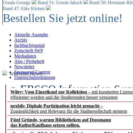
Ursula Georgy
Band 51: Ursula Jaksch
Band 50:
Hermann Rös
Band 47: Eike Kleiner
Bestellen Sie jetzt online!
Aktuelle Ausgabe
Archiv
fachbuchjournal
Zeitschrift IWP
Mediadaten
Abo / Probeheft
Newsletter
Sponsored Content
WEITERE NEWS
Datenschutzerklärung
EBSCO Information Servic
Wiley: Vom Einzelkauf zur Kollektion
– mit kuratierten Lizen
effizienter werden und die Studierenden besser versorgen
Recherchefunktionen in
nexbib: Digitale Partizipation leicht gemacht
–
Zugänglichkeit und Relevanz für die Stadtgesellschaft steigern
Sorbisches Institut neu 
Fünf Gründe, warum Bibliotheken auf Dussmann
Geschichte und kulturell
das KulturKaufhaus setzen sollten.