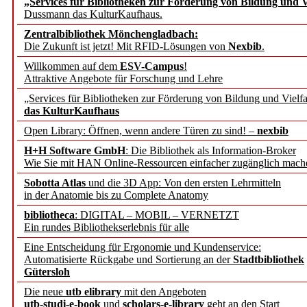
„Services für Bibliotheken zur Förderung von Bildung und Vi
Dussmann das KulturKaufhaus.
Künstliche Intelligenz a
Zentralbibliothek Mönchengladbach:
besser zu verstehen
Die Zukunft ist jetzt! Mit RFID-Lösungen von
Nexbib
.
Willkommen auf dem
ESV-Campus
!
Attraktive Angebote für Forschung und Lehre
„Leitbegriffe der Gesund
„Services für Bibliotheken zur Förderung von Bildung und Vielfa
des BIÖG erscheinen Ope
das KulturKaufhaus
Open Library: Öffnen, wenn andere Türen zu sind! –
nexbib
Forschungsdateninfrastru
H+H Software GmbH
: Die Bibliothek als Information-Broker
Wie Sie mit HAN Online-Ressourcen einfacher zugänglich mach
jedem Experiment
Sobotta Atlas
und die 3D App: Von den ersten Lehrmitteln
in der Anatomie bis zu Complete Anatomy
DFG setzt Förderung des
bibliotheca
: DIGITAL – MOBIL – VERNETZT
Ein rundes Bibliothekserlebnis für alle
FAIRmat fort
Eine Entscheidung für Ergonomie und Kundenservice:
Automatisierte Rückgabe und Sortierung an der
Stadtbibliothek
Bayerns digitale Schatzk
Gütersloh
Die neue
utb elibrary
mit den Angeboten
Schulwandbilder aus Wür
utb-studi-e-book
und
scholars-e-library
geht an den Start