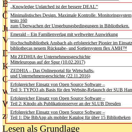
Bürgerforum fordert mehr Medienb
„Knowledge Unlatched ist der bessere DEAL”
Öffentlichkeit
Minimalistisches Design. Maximale Kontrolle. Monitoringsystem
testo 160
Jugendliche wollen besseren Schut
zum Überwachen der Umgebungsbedingungen in Bibliotheken.
Emerald – Ein Familienverlag mit weltweiter Auswirkung
Verbote
Hochschulbibliothek Ansbach als erfolgreicher Pionier im Einsat
bibliothecas neuem Rückgabe- und Sortiersystem flex AMH™
Digitale Langzeit­archi­vierung br
Mit ZEDHIA der Unternehmensgeschichte
Mitteleuropas auf der Spur (10.02.2017)
KI-Chatbots werden Teil der wiss
ZEDHIA – Das Onlineportal für Wirtschafts-
und Unternehmensgeschichte (22.11.2016)
Offene Infrastrukturen für
Erfolgreicher Einsatz von Open Source Software –
wissenschaftliche Informationssy
Teil 3: TYPO3 als Basis für den Website-Relaunch der SUB Ha
Erfolgreicher Einsatz von Open Source Software –
Warum die Debatte über KI-Texte
Teil 2: Kitodo als Publikationsserver an der SLUB Dresden
Erfolgreicher Einsatz von Open Source Software –
zu kurz greift
Teil 1: Die BibApp als mobiler Katalog für über 15 Bibliotheken
Lesen als Grundlage