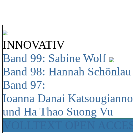
INNOVATIV
Band 99: Sabine Wolf
Band 98: Hannah Schönla
Band 97:
Ioanna Danai Katsougiann
und Ha Thao Suong Vu
VOLLTEXT OPEN ACCE