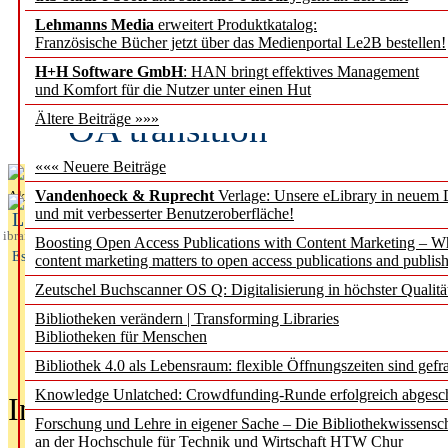
Lehmanns Media
erweitert Produktkatalog:
Fifth Open Access Repor
Französische Bücher jetzt über das Medienportal Le2B bestellen!
H+H Software GmbH
: HAN bringt effektives Management
transformative agreements
und Komfort für die Nutzer unter einen Hut
OA transition
Ältere Beiträge »»»
««« Neuere Beiträge
Vandenhoeck & Ruprecht
Verlage: Unsere eLibrary in neuem 
Aktuelles aus
und mit verbesserter Benutzeroberfläche!
L
ibrary
Boosting Open Access Publications with Content Marketing – 
Essentials
content marketing matters to open access publications and publish
Zeutschel Buchscanner OS Q: Digitalisierung in höchster Qualitä
Bibliotheken verändern | Transforming Libraries
Bibliotheken für Menschen
Bibliothek 4.0 als Lebensraum: flexible Öffnungszeiten sind gefra
Knowledge Unlatched: Crowdfunding-Runde erfolgreich abgesc
In der Ausgabe
05/2026
(Juni/Juli
Forschung und Lehre in eigener Sache – Die Bibliothekwissensc
an der Hochschule für Technik und Wirtschaft HTW Chur