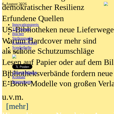
6. August 2026
demokratischer Resilienz
Erfundene Quellen
Innovationspreis
US-Bibliotheken neue Lieferwege
TIP Award
Bücher
Stellenmarkt
Warum Hardcover mehr sind
KongressNews
Sonderhefte
als schöne Schutzumschläge
Teilen
Lesen auf Papier oder auf dem Bi
Bibliotheksverbände fordern neue
Zitierrichtlinien
Kontakt
E-Book-Modelle von großen Verl
Impresssum
u.v.m.
[mehr]