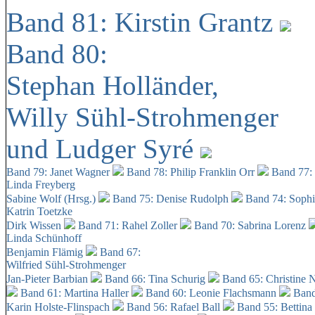
Band 81: Kirstin Grantz
Band 80:
Stephan Holländer,
Willy Sühl-Strohmenger
und Ludger Syré
Band 79: Janet Wagner
Band 78: Philip Franklin Orr
Band 77:
Linda Freyberg
Sabine Wolf (Hrsg.)
Band 75: Denise Rudolph
Band 74: Soph
Katrin Toetzke
Dirk Wissen
Band 71: Rahel Zoller
Band 70: Sabrina Lorenz
Linda Schünhoff
Benjamin Flämig
Band 67:
Wilfried Sühl-Strohmenger
Jan-Pieter Barbian
Band 66: Tina Schurig
Band 65: Christine 
Band 61: Martina Haller
Band 60:
Leonie Flachsmann
Band
Karin Holste-Flinspach
Band 56: Rafael Ball
Band 55: Bettina