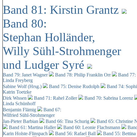
Band 81: Kirstin Grantz
Band 80:
Stephan Holländer,
Willy Sühl-Strohmenger
und Ludger Syré
Band 79: Janet Wagner
Band 78: Philip Franklin Orr
Band 77:
Linda Freyberg
Sabine Wolf (Hrsg.)
Band 75: Denise Rudolph
Band 74: Soph
Katrin Toetzke
Dirk Wissen
Band 71: Rahel Zoller
Band 70: Sabrina Lorenz
Linda Schünhoff
Benjamin Flämig
Band 67:
Wilfried Sühl-Strohmenger
Jan-Pieter Barbian
Band 66: Tina Schurig
Band 65: Christine 
Band 61: Martina Haller
Band 60:
Leonie Flachsmann
Band
Karin Holste-Flinspach
Band 56: Rafael Ball
Band 55: Bettina