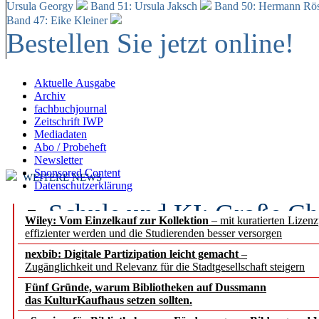
Ursula Georgy
Band 51: Ursula Jaksch
Band 50:
Hermann Rös
Band 47: Eike Kleiner
Bestellen Sie jetzt online!
Aktuelle Ausgabe
Archiv
fachbuchjournal
Zeitschrift IWP
Mediadaten
Abo / Probeheft
Newsletter
Sponsored Content
WEITERE NEWS
Datenschutzerklärung
Schule und KI: Große Ch
Wiley: Vom Einzelkauf zur Kollektion
– mit kuratierten Lizen
effizienter werden und die Studierenden besser versorgen
Voraussetzungen
nexbib: Digitale Partizipation leicht gemacht
–
Zugänglichkeit und Relevanz für die Stadtgesellschaft steigern
Erfolgreiches erstes Hal
Fünf Gründe, warum Bibliotheken auf Dussmann
Segment Research – Ausb
das KulturKaufhaus setzen sollten.