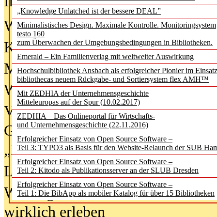
In der Ausgabe
06/2026
(August 20
„Knowledge Unlatched ist der bessere DEAL”
Was Hochschul­bibliotheken von i
Minimalistisches Design. Maximale Kontrolle. Monitoringsystem
testo 160
zum Überwachen der Umgebungsbedingungen in Bibliotheken.
Kinder in der digitalen Welt
Emerald – Ein Familienverlag mit weltweiter Auswirkung
Metadaten als Infrastruktur
Hochschulbibliothek Ansbach als erfolgreicher Pionier im Einsat
bibliothecas neuem Rückgabe- und Sortiersystem flex AMH™
Wenn Bots katalogisieren
Mit ZEDHIA der Unternehmensgeschichte
Mitteleuropas auf der Spur (10.02.2017)
Von Abschlusskleidern bis
ZEDHIA – Das Onlineportal für Wirtschafts-
und Unternehmensgeschichte (22.11.2016)
Geisterjagd-Ausrüstung in der
Erfolgreicher Einsatz von Open Source Software –
„Library of Things“ unterwegs
Teil 3: TYPO3 als Basis für den Website-Relaunch der SUB Ha
Erfolgreicher Einsatz von Open Source Software –
Lesen als Infrastrukturaufgabe
Teil 2: Kitodo als Publikationsserver an der SLUB Dresden
Erfolgreicher Einsatz von Open Source Software –
Wie Jugendliche Social Media
Teil 1: Die BibApp als mobiler Katalog für über 15 Bibliotheken
wirklich erleben