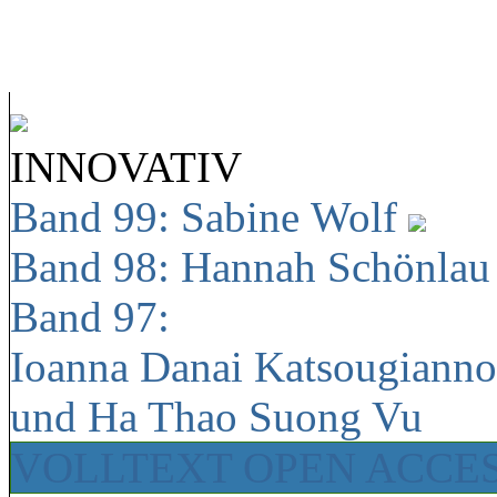
INNOVATIV
Band 99: Sabine Wolf
Band 98: Hannah Schönla
Band 97:
Ioanna Danai Katsougiann
und Ha Thao Suong Vu
VOLLTEXT OPEN ACCE