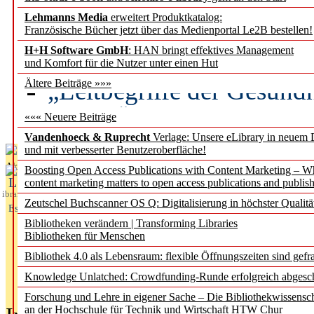
Lehmanns Media
erweitert Produktkatalog:
Künstliche Intelligenz a
Französische Bücher jetzt über das Medienportal Le2B bestellen!
besser zu verstehen
H+H Software GmbH
: HAN bringt effektives Management
und Komfort für die Nutzer unter einen Hut
„Leitbegriffe der Gesund
Ältere Beiträge »»»
des BIÖG erscheinen Ope
««« Neuere Beiträge
Vandenhoeck & Ruprecht
Verlage: Unsere eLibrary in neuem 
und mit verbesserter Benutzeroberfläche!
Aktuelles aus
Boosting Open Access Publications with Content Marketing – 
L
content marketing matters to open access publications and publish
ibrary
Zeutschel Buchscanner OS Q: Digitalisierung in höchster Qualitä
Essentials
Bibliotheken verändern | Transforming Libraries
Bibliotheken für Menschen
Bibliothek 4.0 als Lebensraum: flexible Öffnungszeiten sind gefra
Knowledge Unlatched: Crowdfunding-Runde erfolgreich abgesc
Forschung und Lehre in eigener Sache – Die Bibliothekwissensc
an der Hochschule für Technik und Wirtschaft HTW Chur