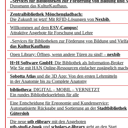
„Services für Bibliotheken zur Förderung von Bildung und Vi
angepasst
Dussmann das KulturKaufhaus.
Zentralbibliothek Mönchengladbach:
Wissenschaftskommunikati
Die Zukunft ist jetzt! Mit RFID-Lösungen von
Nexbib
.
Willkommen auf dem
ESV-Campus
!
konstruktiv!
Attraktive Angebote für Forschung und Lehre
„Services für Bibliotheken zur Förderung von Bildung und Vielfa
Mohr Siebeck übernimmt
das KulturKaufhaus
Open Library: Öffnen, wenn andere Türen zu sind! –
nexbib
und die Zeitschrift für 
H+H Software GmbH
: Die Bibliothek als Information-Broker
Wie Sie mit HAN Online-Ressourcen einfacher zugänglich mach
Francke Attempto
Sobotta Atlas
und die 3D App: Von den ersten Lehrmitteln
in der Anatomie bis zu Complete Anatomy
EBSCO Information Servic
bibliotheca
: DIGITAL – MOBIL – VERNETZT
Recherchefunktionen in
Ein rundes Bibliothekserlebnis für alle
Eine Entscheidung für Ergonomie und Kundenservice:
Automatisierte Rückgabe und Sortierung an der
Stadtbibliothek
Sorbisches Institut neu 
Gütersloh
Geschichte und kulturell
Die neue
utb elibrary
mit den Angeboten
utb-studi-e-book
und
scholars-e-library
geht an den Start