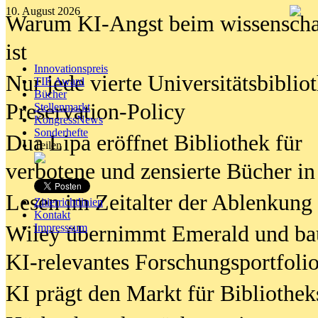
10. August 2026
Warum KI-Angst beim wissenschaft
ist
Innovationspreis
Nur jede vierte Universitätsbibliot
TIP Award
Bücher
Preservation-Policy
Stellenmarkt
KongressNews
Sonderhefte
Dua Lipa eröffnet Bibliothek für
Teilen
verbotene und zensierte Bücher in
Lesen im Zeitalter der Ablenkung
Zitierrichtlinien
Kontakt
Wiley übernimmt Emerald und ba
Impresssum
KI-relevantes Forschungsportfolio
KI prägt den Markt für Bibliothe