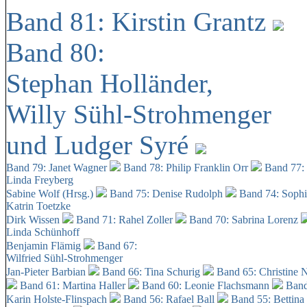
Band 81: Kirstin Grantz
Band 80:
Stephan Holländer,
Willy Sühl-Strohmenger
und Ludger Syré
Band 79: Janet Wagner
Band 78: Philip Franklin Orr
Band 77:
Linda Freyberg
Sabine Wolf (Hrsg.)
Band 75: Denise Rudolph
Band 74: Soph
Katrin Toetzke
Dirk Wissen
Band 71: Rahel Zoller
Band 70: Sabrina Lorenz
Linda Schünhoff
Benjamin Flämig
Band 67:
Wilfried Sühl-Strohmenger
Jan-Pieter Barbian
Band 66: Tina Schurig
Band 65: Christine 
Band 61: Martina Haller
Band 60:
Leonie Flachsmann
Band
Karin Holste-Flinspach
Band 56: Rafael Ball
Band 55: Bettina