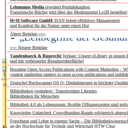
Lehmanns Media
erweitert Produktkatalog:
Künstliche Intelligenz a
Französische Bücher jetzt über das Medienportal Le2B bestellen!
besser zu verstehen
H+H Software GmbH
: HAN bringt effektives Management
und Komfort für die Nutzer unter einen Hut
„Leitbegriffe der Gesund
Ältere Beiträge »»»
des BIÖG erscheinen Ope
««« Neuere Beiträge
Vandenhoeck & Ruprecht
Verlage: Unsere eLibrary in neuem 
und mit verbesserter Benutzeroberfläche!
Aktuelles aus
Boosting Open Access Publications with Content Marketing – 
L
content marketing matters to open access publications and publish
ibrary
Zeutschel Buchscanner OS Q: Digitalisierung in höchster Qualitä
Essentials
Bibliotheken verändern | Transforming Libraries
Bibliotheken für Menschen
Bibliothek 4.0 als Lebensraum: flexible Öffnungszeiten sind gefra
Knowledge Unlatched: Crowdfunding-Runde erfolgreich abgesc
Forschung und Lehre in eigener Sache – Die Bibliothekwissensc
an der Hochschule für Technik und Wirtschaft HTW Chur