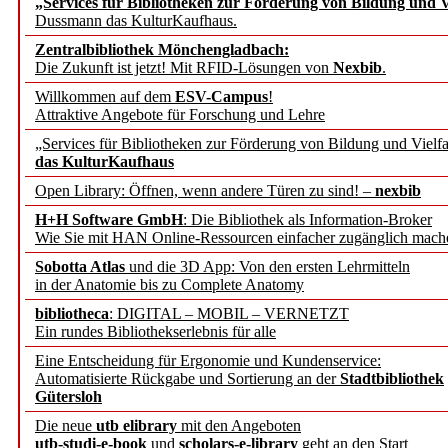
„Services für Bibliotheken zur Förderung von Bildung und Vi
angepasst
Dussmann das KulturKaufhaus.
Zentralbibliothek Mönchengladbach:
Wissenschaftskommunikati
Die Zukunft ist jetzt! Mit RFID-Lösungen von
Nexbib
.
Willkommen auf dem
ESV-Campus
!
konstruktiv!
Attraktive Angebote für Forschung und Lehre
„Services für Bibliotheken zur Förderung von Bildung und Vielfa
Mohr Siebeck übernimmt
das KulturKaufhaus
Open Library: Öffnen, wenn andere Türen zu sind! –
nexbib
und die Zeitschrift für 
H+H Software GmbH
: Die Bibliothek als Information-Broker
Wie Sie mit HAN Online-Ressourcen einfacher zugänglich mach
Francke Attempto
Sobotta Atlas
und die 3D App: Von den ersten Lehrmitteln
in der Anatomie bis zu Complete Anatomy
EBSCO Information Servic
bibliotheca
: DIGITAL – MOBIL – VERNETZT
Recherchefunktionen in
Ein rundes Bibliothekserlebnis für alle
Eine Entscheidung für Ergonomie und Kundenservice:
Automatisierte Rückgabe und Sortierung an der
Stadtbibliothek
Sorbisches Institut neu 
Gütersloh
Geschichte und kulturell
Die neue
utb elibrary
mit den Angeboten
utb-studi-e-book
und
scholars-e-library
geht an den Start