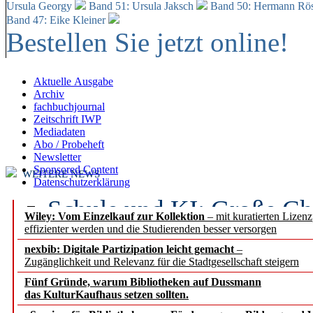
Ursula Georgy
Band 51: Ursula Jaksch
Band 50:
Hermann Rös
Band 47: Eike Kleiner
Bestellen Sie jetzt online!
Aktuelle Ausgabe
Archiv
fachbuchjournal
Zeitschrift IWP
Mediadaten
Abo / Probeheft
Newsletter
Sponsored Content
WEITERE NEWS
Datenschutzerklärung
Schule und KI: Große Ch
Wiley: Vom Einzelkauf zur Kollektion
– mit kuratierten Lizen
effizienter werden und die Studierenden besser versorgen
Voraussetzungen
nexbib: Digitale Partizipation leicht gemacht
–
Zugänglichkeit und Relevanz für die Stadtgesellschaft steigern
Erfolgreiches erstes Hal
Fünf Gründe, warum Bibliotheken auf Dussmann
Segment Research – Ausb
das KulturKaufhaus setzen sollten.