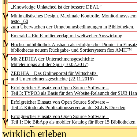
In der Ausgabe
06/2026
(August 20
„Knowledge Unlatched ist der bessere DEAL”
Was Hochschul­bibliotheken von i
Minimalistisches Design. Maximale Kontrolle. Monitoringsystem
testo 160
zum Überwachen der Umgebungsbedingungen in Bibliotheken.
Kinder in der digitalen Welt
Emerald – Ein Familienverlag mit weltweiter Auswirkung
Metadaten als Infrastruktur
Hochschulbibliothek Ansbach als erfolgreicher Pionier im Einsat
bibliothecas neuem Rückgabe- und Sortiersystem flex AMH™
Wenn Bots katalogisieren
Mit ZEDHIA der Unternehmensgeschichte
Mitteleuropas auf der Spur (10.02.2017)
Von Abschlusskleidern bis
ZEDHIA – Das Onlineportal für Wirtschafts-
und Unternehmensgeschichte (22.11.2016)
Geisterjagd-Ausrüstung in der
Erfolgreicher Einsatz von Open Source Software –
„Library of Things“ unterwegs
Teil 3: TYPO3 als Basis für den Website-Relaunch der SUB Ha
Erfolgreicher Einsatz von Open Source Software –
Lesen als Infrastrukturaufgabe
Teil 2: Kitodo als Publikationsserver an der SLUB Dresden
Erfolgreicher Einsatz von Open Source Software –
Wie Jugendliche Social Media
Teil 1: Die BibApp als mobiler Katalog für über 15 Bibliotheken
wirklich erleben