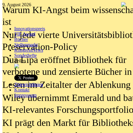
9. August 2026
Warum KI-Angst beim wissenschaft
ist
Innovationspreis
Nur jede vierte Universitätsbibliot
TIP Award
Bücher
Preservation-Policy
Stellenmarkt
KongressNews
Sonderhefte
Dua Lipa eröffnet Bibliothek für
Teilen
verbotene und zensierte Bücher in
Lesen im Zeitalter der Ablenkung
Zitierrichtlinien
Kontakt
Wiley übernimmt Emerald und ba
Impresssum
KI-relevantes Forschungsportfolio
KI prägt den Markt für Bibliothe