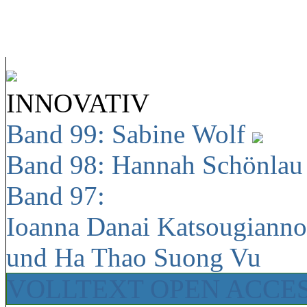
INNOVATIV
Band 99: Sabine Wolf
Band 98: Hannah Schönla
Band 97:
Ioanna Danai Katsougiann
und Ha Thao Suong Vu
VOLLTEXT OPEN ACCE