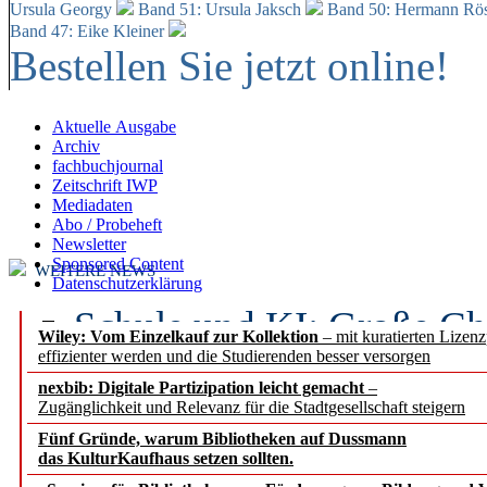
Ursula Georgy
Band 51: Ursula Jaksch
Band 50:
Hermann Rös
Band 47: Eike Kleiner
Bestellen Sie jetzt online!
Aktuelle Ausgabe
Archiv
fachbuchjournal
Zeitschrift IWP
Mediadaten
Abo / Probeheft
Newsletter
Sponsored Content
WEITERE NEWS
Datenschutzerklärung
Schule und KI: Große Ch
Wiley: Vom Einzelkauf zur Kollektion
– mit kuratierten Lizen
effizienter werden und die Studierenden besser versorgen
Voraussetzungen
nexbib: Digitale Partizipation leicht gemacht
–
Zugänglichkeit und Relevanz für die Stadtgesellschaft steigern
Erfolgreiches erstes Hal
Fünf Gründe, warum Bibliotheken auf Dussmann
Segment Research – Ausb
das KulturKaufhaus setzen sollten.