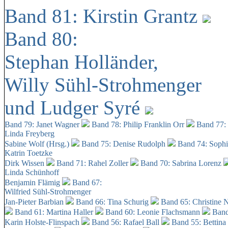
Band 81: Kirstin Grantz
Band 80:
Stephan Holländer,
Willy Sühl-Strohmenger
und Ludger Syré
Band 79: Janet Wagner
Band 78: Philip Franklin Orr
Band 77:
Linda Freyberg
Sabine Wolf (Hrsg.)
Band 75: Denise Rudolph
Band 74: Soph
Katrin Toetzke
Dirk Wissen
Band 71: Rahel Zoller
Band 70: Sabrina Lorenz
Linda Schünhoff
Benjamin Flämig
Band 67:
Wilfried Sühl-Strohmenger
Jan-Pieter Barbian
Band 66: Tina Schurig
Band 65: Christine 
Band 61: Martina Haller
Band 60:
Leonie Flachsmann
Band
Karin Holste-Flinspach
Band 56: Rafael Ball
Band 55: Bettina