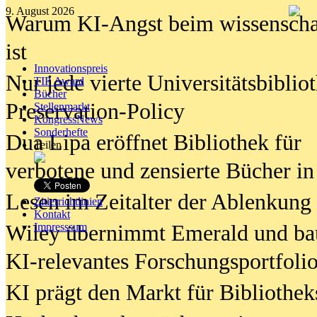
9. August 2026
Warum KI-Angst beim wissenschaft
ist
Innovationspreis
Nur jede vierte Universitätsbibliot
TIP Award
Bücher
Preservation-Policy
Stellenmarkt
KongressNews
Sonderhefte
Dua Lipa eröffnet Bibliothek für
Teilen
verbotene und zensierte Bücher in
Lesen im Zeitalter der Ablenkung
Zitierrichtlinien
Kontakt
Wiley übernimmt Emerald und ba
Impresssum
KI-relevantes Forschungsportfolio
KI prägt den Markt für Bibliothe