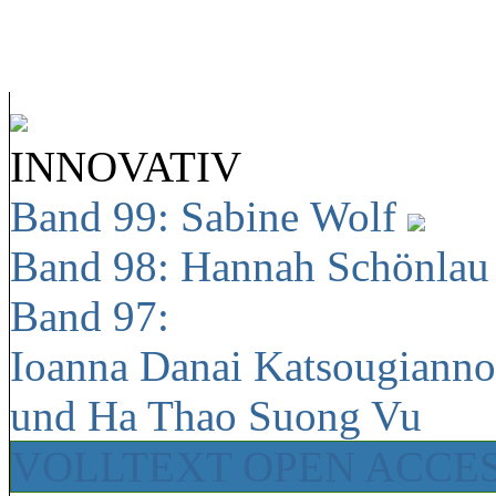
INNOVATIV
Band 99: Sabine Wolf
Band 98: Hannah Schönla
Band 97:
Ioanna Danai Katsougiann
und Ha Thao Suong Vu
VOLLTEXT OPEN ACCE