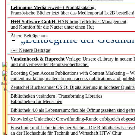
Lehmanns Media
erweitert Produktkatalog:
Künstliche Intelligenz a
Französische Bücher jetzt über das Medienportal Le2B bestellen!
besser zu verstehen
H+H Software GmbH
: HAN bringt effektives Management
und Komfort für die Nutzer unter einen Hut
„Leitbegriffe der Gesund
Ältere Beiträge »»»
des BIÖG erscheinen Ope
««« Neuere Beiträge
Vandenhoeck & Ruprecht
Verlage: Unsere eLibrary in neuem 
und mit verbesserter Benutzeroberfläche!
Aktuelles aus
Boosting Open Access Publications with Content Marketing – 
L
content marketing matters to open access publications and publish
ibrary
Zeutschel Buchscanner OS Q: Digitalisierung in höchster Qualitä
Essentials
Bibliotheken verändern | Transforming Libraries
Bibliotheken für Menschen
Bibliothek 4.0 als Lebensraum: flexible Öffnungszeiten sind gefra
Knowledge Unlatched: Crowdfunding-Runde erfolgreich abgesc
Forschung und Lehre in eigener Sache – Die Bibliothekwissensc
an der Hochschule für Technik und Wirtschaft HTW Chur