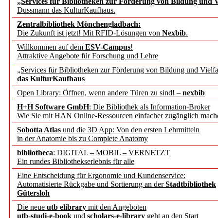
„Services für Bibliotheken zur Förderung von Bildung und Vi
angepasst
Dussmann das KulturKaufhaus.
Zentralbibliothek Mönchengladbach:
Wissenschaftskommunikati
Die Zukunft ist jetzt! Mit RFID-Lösungen von
Nexbib
.
Willkommen auf dem
ESV-Campus
!
konstruktiv!
Attraktive Angebote für Forschung und Lehre
„Services für Bibliotheken zur Förderung von Bildung und Vielfa
Mohr Siebeck übernimmt
das KulturKaufhaus
Open Library: Öffnen, wenn andere Türen zu sind! –
nexbib
und die Zeitschrift für 
H+H Software GmbH
: Die Bibliothek als Information-Broker
Wie Sie mit HAN Online-Ressourcen einfacher zugänglich mach
Francke Attempto
Sobotta Atlas
und die 3D App: Von den ersten Lehrmitteln
in der Anatomie bis zu Complete Anatomy
EBSCO Information Servic
bibliotheca
: DIGITAL – MOBIL – VERNETZT
Recherchefunktionen in
Ein rundes Bibliothekserlebnis für alle
Eine Entscheidung für Ergonomie und Kundenservice:
Automatisierte Rückgabe und Sortierung an der
Stadtbibliothek
Sorbisches Institut neu 
Gütersloh
Geschichte und kulturell
Die neue
utb elibrary
mit den Angeboten
utb-studi-e-book
und
scholars-e-library
geht an den Start