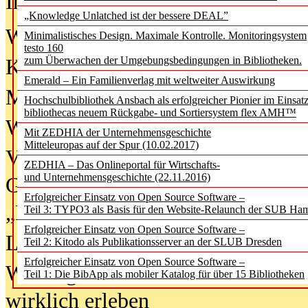
In der Ausgabe
06/2026
(August 20
„Knowledge Unlatched ist der bessere DEAL”
Was Hochschul­bibliotheken von i
Minimalistisches Design. Maximale Kontrolle. Monitoringsystem
testo 160
zum Überwachen der Umgebungsbedingungen in Bibliotheken.
Kinder in der digitalen Welt
Emerald – Ein Familienverlag mit weltweiter Auswirkung
Metadaten als Infrastruktur
Hochschulbibliothek Ansbach als erfolgreicher Pionier im Einsat
bibliothecas neuem Rückgabe- und Sortiersystem flex AMH™
Wenn Bots katalogisieren
Mit ZEDHIA der Unternehmensgeschichte
Mitteleuropas auf der Spur (10.02.2017)
Von Abschlusskleidern bis
ZEDHIA – Das Onlineportal für Wirtschafts-
und Unternehmensgeschichte (22.11.2016)
Geisterjagd-Ausrüstung in der
Erfolgreicher Einsatz von Open Source Software –
„Library of Things“ unterwegs
Teil 3: TYPO3 als Basis für den Website-Relaunch der SUB Ha
Erfolgreicher Einsatz von Open Source Software –
Lesen als Infrastrukturaufgabe
Teil 2: Kitodo als Publikationsserver an der SLUB Dresden
Erfolgreicher Einsatz von Open Source Software –
Wie Jugendliche Social Media
Teil 1: Die BibApp als mobiler Katalog für über 15 Bibliotheken
wirklich erleben