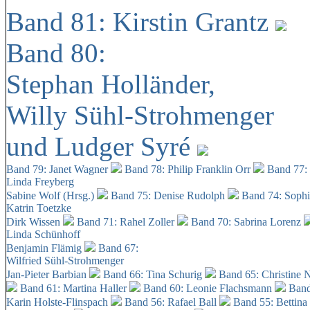
Band 81: Kirstin Grantz
Band 80:
Stephan Holländer,
Willy Sühl-Strohmenger
und Ludger Syré
Band 79: Janet Wagner
Band 78: Philip Franklin Orr
Band 77:
Linda Freyberg
Sabine Wolf (Hrsg.)
Band 75: Denise Rudolph
Band 74: Soph
Katrin Toetzke
Dirk Wissen
Band 71: Rahel Zoller
Band 70: Sabrina Lorenz
Linda Schünhoff
Benjamin Flämig
Band 67:
Wilfried Sühl-Strohmenger
Jan-Pieter Barbian
Band 66: Tina Schurig
Band 65: Christine 
Band 61: Martina Haller
Band 60:
Leonie Flachsmann
Band
Karin Holste-Flinspach
Band 56: Rafael Ball
Band 55: Bettina