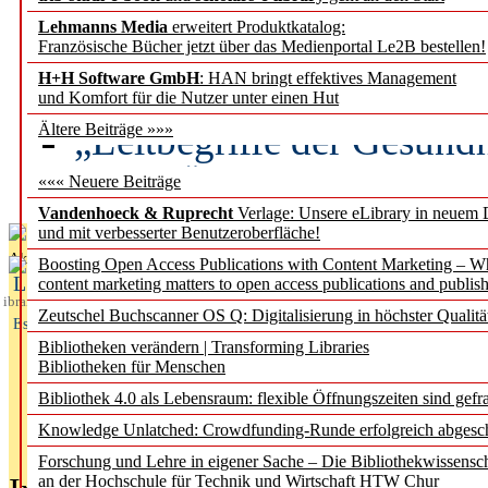
Lehmanns Media
erweitert Produktkatalog:
Künstliche Intelligenz a
Französische Bücher jetzt über das Medienportal Le2B bestellen!
besser zu verstehen
H+H Software GmbH
: HAN bringt effektives Management
und Komfort für die Nutzer unter einen Hut
„Leitbegriffe der Gesund
Ältere Beiträge »»»
des BIÖG erscheinen Ope
««« Neuere Beiträge
Vandenhoeck & Ruprecht
Verlage: Unsere eLibrary in neuem 
und mit verbesserter Benutzeroberfläche!
Aktuelles aus
Boosting Open Access Publications with Content Marketing – 
L
content marketing matters to open access publications and publish
ibrary
Zeutschel Buchscanner OS Q: Digitalisierung in höchster Qualitä
Essentials
Bibliotheken verändern | Transforming Libraries
Bibliotheken für Menschen
Bibliothek 4.0 als Lebensraum: flexible Öffnungszeiten sind gefra
Knowledge Unlatched: Crowdfunding-Runde erfolgreich abgesc
Forschung und Lehre in eigener Sache – Die Bibliothekwissensc
an der Hochschule für Technik und Wirtschaft HTW Chur