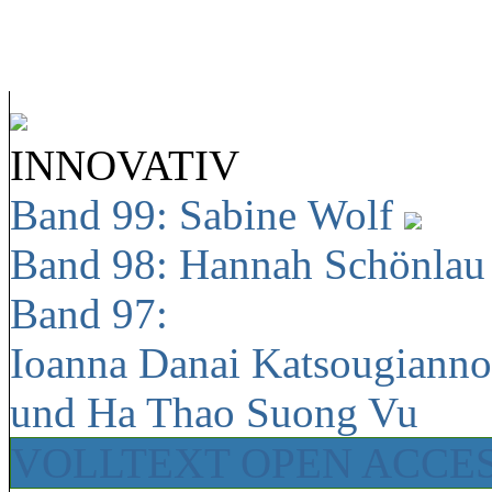
INNOVATIV
Band 99: Sabine Wolf
Band 98: Hannah Schönla
Band 97:
Ioanna Danai Katsougiann
und Ha Thao Suong Vu
VOLLTEXT OPEN ACCE