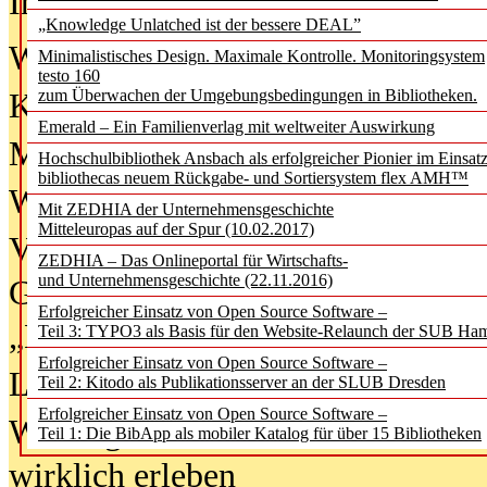
In der Ausgabe
06/2026
(August 20
„Knowledge Unlatched ist der bessere DEAL”
Was Hochschul­bibliotheken von i
Minimalistisches Design. Maximale Kontrolle. Monitoringsystem
testo 160
zum Überwachen der Umgebungsbedingungen in Bibliotheken.
Kinder in der digitalen Welt
Emerald – Ein Familienverlag mit weltweiter Auswirkung
Metadaten als Infrastruktur
Hochschulbibliothek Ansbach als erfolgreicher Pionier im Einsat
bibliothecas neuem Rückgabe- und Sortiersystem flex AMH™
Wenn Bots katalogisieren
Mit ZEDHIA der Unternehmensgeschichte
Mitteleuropas auf der Spur (10.02.2017)
Von Abschlusskleidern bis
ZEDHIA – Das Onlineportal für Wirtschafts-
und Unternehmensgeschichte (22.11.2016)
Geisterjagd-Ausrüstung in der
Erfolgreicher Einsatz von Open Source Software –
„Library of Things“ unterwegs
Teil 3: TYPO3 als Basis für den Website-Relaunch der SUB Ha
Erfolgreicher Einsatz von Open Source Software –
Lesen als Infrastrukturaufgabe
Teil 2: Kitodo als Publikationsserver an der SLUB Dresden
Erfolgreicher Einsatz von Open Source Software –
Wie Jugendliche Social Media
Teil 1: Die BibApp als mobiler Katalog für über 15 Bibliotheken
wirklich erleben