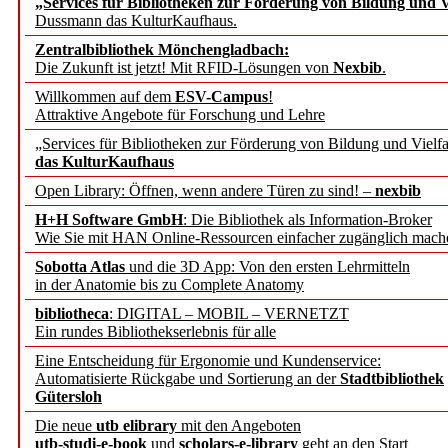
„Services für Bibliotheken zur Förderung von Bildung und Vi
angepasst
Dussmann das KulturKaufhaus.
Zentralbibliothek Mönchengladbach:
Wissenschaftskommunikati
Die Zukunft ist jetzt! Mit RFID-Lösungen von
Nexbib
.
Willkommen auf dem
ESV-Campus
!
konstruktiv!
Attraktive Angebote für Forschung und Lehre
„Services für Bibliotheken zur Förderung von Bildung und Vielfa
Mohr Siebeck übernimmt
das KulturKaufhaus
Open Library: Öffnen, wenn andere Türen zu sind! –
nexbib
und die Zeitschrift für 
H+H Software GmbH
: Die Bibliothek als Information-Broker
Wie Sie mit HAN Online-Ressourcen einfacher zugänglich mach
Francke Attempto
Sobotta Atlas
und die 3D App: Von den ersten Lehrmitteln
in der Anatomie bis zu Complete Anatomy
EBSCO Information Servic
bibliotheca
: DIGITAL – MOBIL – VERNETZT
Recherchefunktionen in
Ein rundes Bibliothekserlebnis für alle
Eine Entscheidung für Ergonomie und Kundenservice:
Automatisierte Rückgabe und Sortierung an der
Stadtbibliothek
Sorbisches Institut neu 
Gütersloh
Geschichte und kulturell
Die neue
utb elibrary
mit den Angeboten
utb-studi-e-book
und
scholars-e-library
geht an den Start