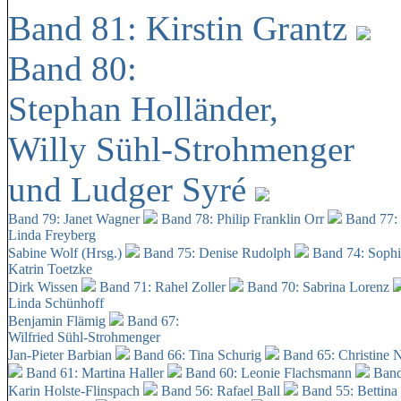
Band 81: Kirstin Grantz
Band 80:
Stephan Holländer,
Willy Sühl-Strohmenger
und Ludger Syré
Band 79: Janet Wagner
Band 78: Philip Franklin Orr
Band 77:
Linda Freyberg
Sabine Wolf (Hrsg.)
Band 75: Denise Rudolph
Band 74: Soph
Katrin Toetzke
Dirk Wissen
Band 71: Rahel Zoller
Band 70: Sabrina Lorenz
Linda Schünhoff
Benjamin Flämig
Band 67:
Wilfried Sühl-Strohmenger
Jan-Pieter Barbian
Band 66: Tina Schurig
Band 65: Christine 
Band 61: Martina Haller
Band 60:
Leonie Flachsmann
Band
Karin Holste-Flinspach
Band 56: Rafael Ball
Band 55: Bettina