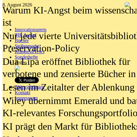
8. August 2026
Warum KI-Angst beim wissenschaft
ist
Innovationspreis
Nur jede vierte Universitätsbibliot
TIP Award
Bücher
Preservation-Policy
Stellenmarkt
KongressNews
Sonderhefte
Dua Lipa eröffnet Bibliothek für
Teilen
verbotene und zensierte Bücher in
Lesen im Zeitalter der Ablenkung
Zitierrichtlinien
Kontakt
Wiley übernimmt Emerald und ba
Impresssum
KI-relevantes Forschungsportfolio
KI prägt den Markt für Bibliothe