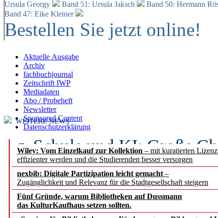
Ursula Georgy
Band 51: Ursula Jaksch
Band 50:
Hermann Rös
Band 47: Eike Kleiner
Bestellen Sie jetzt online!
Aktuelle Ausgabe
Archiv
fachbuchjournal
Zeitschrift IWP
Mediadaten
Abo / Probeheft
Newsletter
Sponsored Content
WEITERE NEWS
Datenschutzerklärung
Schule und KI: Große Ch
Wiley: Vom Einzelkauf zur Kollektion
– mit kuratierten Lizen
effizienter werden und die Studierenden besser versorgen
Voraussetzungen
nexbib: Digitale Partizipation leicht gemacht
–
Zugänglichkeit und Relevanz für die Stadtgesellschaft steigern
Erfolgreiches erstes Hal
Fünf Gründe, warum Bibliotheken auf Dussmann
Segment Research – Ausb
das KulturKaufhaus setzen sollten.