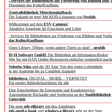
„Services für Bibliotheken zur Förderung von Bildung und Vi
angepasst
Dussmann das KulturKaufhaus.
Zentralbibliothek Mönchengladbach:
Wissenschaftskommunikati
Die Zukunft ist jetzt! Mit RFID-Lösungen von
Nexbib
.
Willkommen auf dem
ESV-Campus
!
konstruktiv!
Attraktive Angebote für Forschung und Lehre
„Services für Bibliotheken zur Förderung von Bildung und Vielfa
Mohr Siebeck übernimmt
das KulturKaufhaus
Open Library: Öffnen, wenn andere Türen zu sind! –
nexbib
und die Zeitschrift für 
H+H Software GmbH
: Die Bibliothek als Information-Broker
Wie Sie mit HAN Online-Ressourcen einfacher zugänglich mach
Francke Attempto
Sobotta Atlas
und die 3D App: Von den ersten Lehrmitteln
in der Anatomie bis zu Complete Anatomy
EBSCO Information Servic
bibliotheca
: DIGITAL – MOBIL – VERNETZT
Recherchefunktionen in
Ein rundes Bibliothekserlebnis für alle
Eine Entscheidung für Ergonomie und Kundenservice:
Automatisierte Rückgabe und Sortierung an der
Stadtbibliothek
Sorbisches Institut neu 
Gütersloh
Geschichte und kulturell
Die neue
utb elibrary
mit den Angeboten
utb-studi-e-book
und
scholars-e-library
geht an den Start