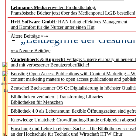
Lehmanns Media
erweitert Produktkatalog:
Künstliche Intelligenz a
Französische Bücher jetzt über das Medienportal Le2B bestellen!
besser zu verstehen
H+H Software GmbH
: HAN bringt effektives Management
und Komfort für die Nutzer unter einen Hut
„Leitbegriffe der Gesund
Ältere Beiträge »»»
des BIÖG erscheinen Ope
««« Neuere Beiträge
Vandenhoeck & Ruprecht
Verlage: Unsere eLibrary in neuem 
und mit verbesserter Benutzeroberfläche!
Aktuelles aus
Boosting Open Access Publications with Content Marketing – 
L
content marketing matters to open access publications and publish
ibrary
Zeutschel Buchscanner OS Q: Digitalisierung in höchster Qualitä
Essentials
Bibliotheken verändern | Transforming Libraries
Bibliotheken für Menschen
Bibliothek 4.0 als Lebensraum: flexible Öffnungszeiten sind gefra
Knowledge Unlatched: Crowdfunding-Runde erfolgreich abgesc
Forschung und Lehre in eigener Sache – Die Bibliothekwissensc
an der Hochschule für Technik und Wirtschaft HTW Chur