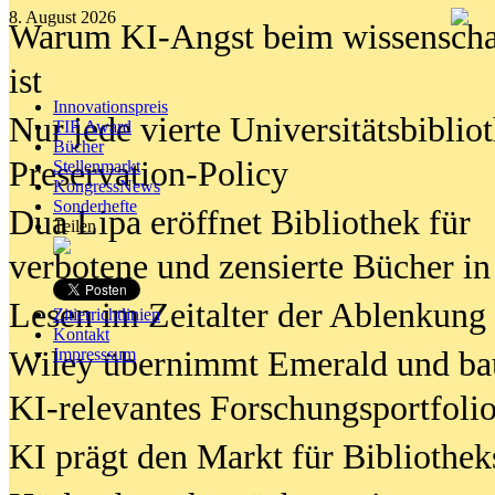
8. August 2026
Warum KI-Angst beim wissenschaft
ist
Innovationspreis
Nur jede vierte Universitätsbibliot
TIP Award
Bücher
Preservation-Policy
Stellenmarkt
KongressNews
Sonderhefte
Dua Lipa eröffnet Bibliothek für
Teilen
verbotene und zensierte Bücher in
Lesen im Zeitalter der Ablenkung
Zitierrichtlinien
Kontakt
Wiley übernimmt Emerald und ba
Impresssum
KI-relevantes Forschungsportfolio
KI prägt den Markt für Bibliothe