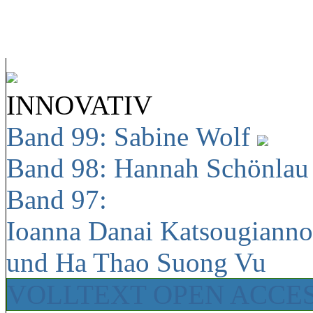
INNOVATIV
Band 99: Sabine Wolf
Band 98: Hannah Schönla
Band 97:
Ioanna Danai Katsougiann
und Ha Thao Suong Vu
VOLLTEXT OPEN ACCE