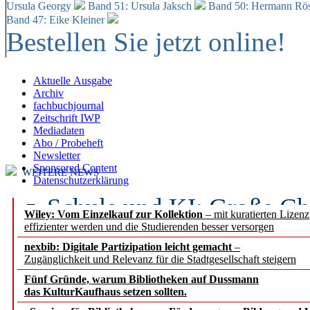
Ursula Georgy
Band 51: Ursula Jaksch
Band 50:
Hermann Rös
Band 47: Eike Kleiner
Bestellen Sie jetzt online!
Aktuelle Ausgabe
Archiv
fachbuchjournal
Zeitschrift IWP
Mediadaten
Abo / Probeheft
Newsletter
Sponsored Content
WEITERE NEWS
Datenschutzerklärung
Schule und KI: Große Ch
Wiley: Vom Einzelkauf zur Kollektion
– mit kuratierten Lizen
effizienter werden und die Studierenden besser versorgen
Voraussetzungen
nexbib: Digitale Partizipation leicht gemacht
–
Zugänglichkeit und Relevanz für die Stadtgesellschaft steigern
Erfolgreiches erstes Hal
Fünf Gründe, warum Bibliotheken auf Dussmann
Segment Research – Ausb
das KulturKaufhaus setzen sollten.