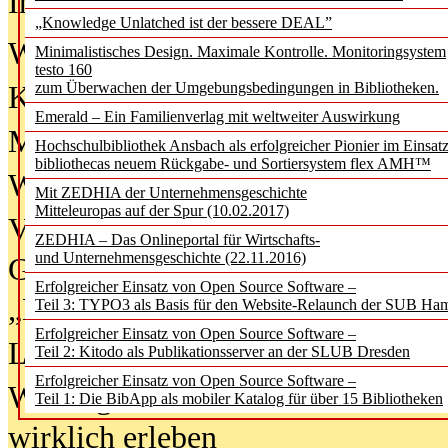
In der Ausgabe
06/2026
(August 20
„Knowledge Unlatched ist der bessere DEAL”
Was Hochschul­bibliotheken von i
Minimalistisches Design. Maximale Kontrolle. Monitoringsystem
testo 160
zum Überwachen der Umgebungsbedingungen in Bibliotheken.
Kinder in der digitalen Welt
Emerald – Ein Familienverlag mit weltweiter Auswirkung
Metadaten als Infrastruktur
Hochschulbibliothek Ansbach als erfolgreicher Pionier im Einsat
bibliothecas neuem Rückgabe- und Sortiersystem flex AMH™
Wenn Bots katalogisieren
Mit ZEDHIA der Unternehmensgeschichte
Mitteleuropas auf der Spur (10.02.2017)
Von Abschlusskleidern bis
ZEDHIA – Das Onlineportal für Wirtschafts-
und Unternehmensgeschichte (22.11.2016)
Geisterjagd-Ausrüstung in der
Erfolgreicher Einsatz von Open Source Software –
„Library of Things“ unterwegs
Teil 3: TYPO3 als Basis für den Website-Relaunch der SUB Ha
Erfolgreicher Einsatz von Open Source Software –
Lesen als Infrastrukturaufgabe
Teil 2: Kitodo als Publikationsserver an der SLUB Dresden
Erfolgreicher Einsatz von Open Source Software –
Wie Jugendliche Social Media
Teil 1: Die BibApp als mobiler Katalog für über 15 Bibliotheken
wirklich erleben