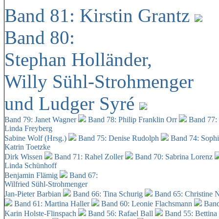
Band 81: Kirstin Grantz
Band 80:
Stephan Holländer,
Willy Sühl-Strohmenger
und Ludger Syré
Band 79: Janet Wagner
Band 78: Philip Franklin Orr
Band 77:
Linda Freyberg
Sabine Wolf (Hrsg.)
Band 75: Denise Rudolph
Band 74: Soph
Katrin Toetzke
Dirk Wissen
Band 71: Rahel Zoller
Band 70: Sabrina Lorenz
Linda Schünhoff
Benjamin Flämig
Band 67:
Wilfried Sühl-Strohmenger
Jan-Pieter Barbian
Band 66: Tina Schurig
Band 65: Christine 
Band 61: Martina Haller
Band 60:
Leonie Flachsmann
Band
Karin Holste-Flinspach
Band 56: Rafael Ball
Band 55: Bettina