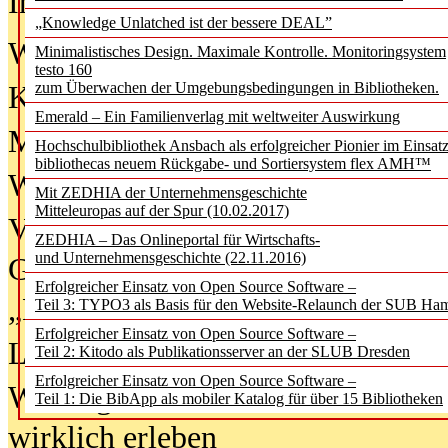
In der Ausgabe
06/2026
(August 20
„Knowledge Unlatched ist der bessere DEAL”
Was Hochschul­bibliotheken von i
Minimalistisches Design. Maximale Kontrolle. Monitoringsystem
testo 160
zum Überwachen der Umgebungsbedingungen in Bibliotheken.
Kinder in der digitalen Welt
Emerald – Ein Familienverlag mit weltweiter Auswirkung
Metadaten als Infrastruktur
Hochschulbibliothek Ansbach als erfolgreicher Pionier im Einsat
bibliothecas neuem Rückgabe- und Sortiersystem flex AMH™
Wenn Bots katalogisieren
Mit ZEDHIA der Unternehmensgeschichte
Mitteleuropas auf der Spur (10.02.2017)
Von Abschlusskleidern bis
ZEDHIA – Das Onlineportal für Wirtschafts-
und Unternehmensgeschichte (22.11.2016)
Geisterjagd-Ausrüstung in der
Erfolgreicher Einsatz von Open Source Software –
„Library of Things“ unterwegs
Teil 3: TYPO3 als Basis für den Website-Relaunch der SUB Ha
Erfolgreicher Einsatz von Open Source Software –
Lesen als Infrastrukturaufgabe
Teil 2: Kitodo als Publikationsserver an der SLUB Dresden
Erfolgreicher Einsatz von Open Source Software –
Wie Jugendliche Social Media
Teil 1: Die BibApp als mobiler Katalog für über 15 Bibliotheken
wirklich erleben