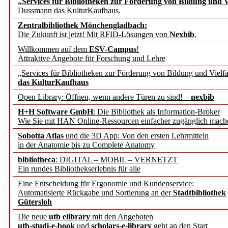
„Services für Bibliotheken zur Förderung von Bildung und Vi
angepasst
Dussmann das KulturKaufhaus.
Zentralbibliothek Mönchengladbach:
Wissenschaftskommunikati
Die Zukunft ist jetzt! Mit RFID-Lösungen von
Nexbib
.
Willkommen auf dem
ESV-Campus
!
konstruktiv!
Attraktive Angebote für Forschung und Lehre
„Services für Bibliotheken zur Förderung von Bildung und Vielfa
Mohr Siebeck übernimmt
das KulturKaufhaus
Open Library: Öffnen, wenn andere Türen zu sind! –
nexbib
und die Zeitschrift für 
H+H Software GmbH
: Die Bibliothek als Information-Broker
Wie Sie mit HAN Online-Ressourcen einfacher zugänglich mach
Francke Attempto
Sobotta Atlas
und die 3D App: Von den ersten Lehrmitteln
in der Anatomie bis zu Complete Anatomy
EBSCO Information Servic
bibliotheca
: DIGITAL – MOBIL – VERNETZT
Recherchefunktionen in
Ein rundes Bibliothekserlebnis für alle
Eine Entscheidung für Ergonomie und Kundenservice:
Automatisierte Rückgabe und Sortierung an der
Stadtbibliothek
Sorbisches Institut neu 
Gütersloh
Geschichte und kulturell
Die neue
utb elibrary
mit den Angeboten
utb-studi-e-book
und
scholars-e-library
geht an den Start