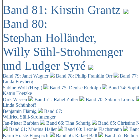
Band 81: Kirstin Grantz
Band 80:
Stephan Holländer,
Willy Sühl-Strohmenger
und Ludger Syré
Band 79: Janet Wagner
Band 78: Philip Franklin Orr
Band 77:
Linda Freyberg
Sabine Wolf (Hrsg.)
Band 75: Denise Rudolph
Band 74: Soph
Katrin Toetzke
Dirk Wissen
Band 71: Rahel Zoller
Band 70: Sabrina Lorenz
Linda Schünhoff
Benjamin Flämig
Band 67:
Wilfried Sühl-Strohmenger
Jan-Pieter Barbian
Band 66: Tina Schurig
Band 65: Christine 
Band 61: Martina Haller
Band 60:
Leonie Flachsmann
Band
Karin Holste-Flinspach
Band 56: Rafael Ball
Band 55: Bettina