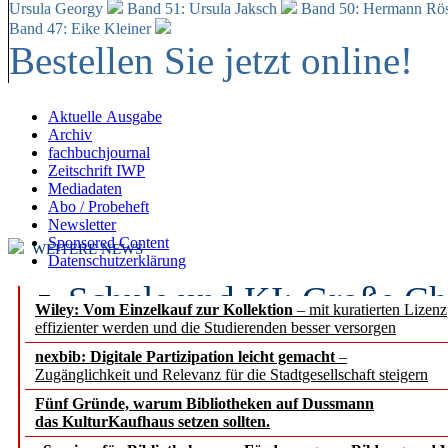
Ursula Georgy
Band 51: Ursula Jaksch
Band 50:
Hermann Rös
Band 47: Eike Kleiner
Bestellen Sie jetzt online!
Aktuelle Ausgabe
Archiv
fachbuchjournal
Zeitschrift IWP
Mediadaten
Abo / Probeheft
Newsletter
Sponsored Content
WEITERE NEWS
Datenschutzerklärung
Schule und KI: Große Ch
Wiley: Vom Einzelkauf zur Kollektion
– mit kuratierten Lizen
effizienter werden und die Studierenden besser versorgen
Voraussetzungen
nexbib: Digitale Partizipation leicht gemacht
–
Zugänglichkeit und Relevanz für die Stadtgesellschaft steigern
Erfolgreiches erstes Hal
Fünf Gründe, warum Bibliotheken auf Dussmann
Segment Research – Ausb
das KulturKaufhaus setzen sollten.