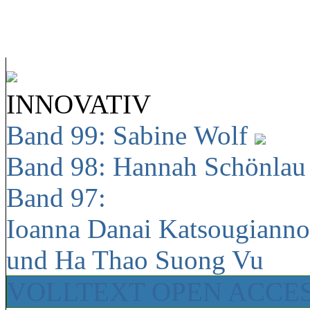
INNOVATIV
Band 99: Sabine Wolf
Band 98: Hannah Schönla
Band 97:
Ioanna Danai Katsougiann
und Ha Thao Suong Vu
VOLLTEXT OPEN ACCE