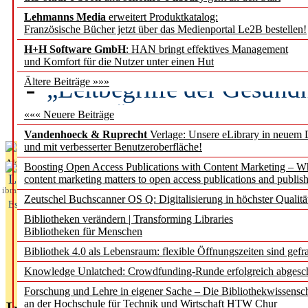
Lehmanns Media
erweitert Produktkatalog:
Künstliche Intelligenz a
Französische Bücher jetzt über das Medienportal Le2B bestellen!
besser zu verstehen
H+H Software GmbH
: HAN bringt effektives Management
und Komfort für die Nutzer unter einen Hut
„Leitbegriffe der Gesund
Ältere Beiträge »»»
des BIÖG erscheinen Ope
««« Neuere Beiträge
Vandenhoeck & Ruprecht
Verlage: Unsere eLibrary in neuem 
und mit verbesserter Benutzeroberfläche!
Aktuelles aus
Boosting Open Access Publications with Content Marketing – 
L
content marketing matters to open access publications and publish
ibrary
Zeutschel Buchscanner OS Q: Digitalisierung in höchster Qualitä
Essentials
Bibliotheken verändern | Transforming Libraries
Bibliotheken für Menschen
Bibliothek 4.0 als Lebensraum: flexible Öffnungszeiten sind gefra
Knowledge Unlatched: Crowdfunding-Runde erfolgreich abgesc
Forschung und Lehre in eigener Sache – Die Bibliothekwissensc
an der Hochschule für Technik und Wirtschaft HTW Chur