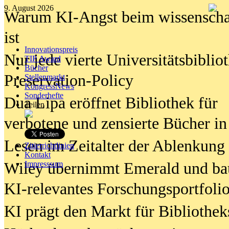
9. August 2026
Warum KI-Angst beim wissenschaft
ist
Innovationspreis
Nur jede vierte Universitätsbibliot
TIP Award
Bücher
Preservation-Policy
Stellenmarkt
KongressNews
Sonderhefte
Dua Lipa eröffnet Bibliothek für
Teilen
verbotene und zensierte Bücher in
Lesen im Zeitalter der Ablenkung
Zitierrichtlinien
Kontakt
Wiley übernimmt Emerald und ba
Impresssum
KI-relevantes Forschungsportfolio
KI prägt den Markt für Bibliothe