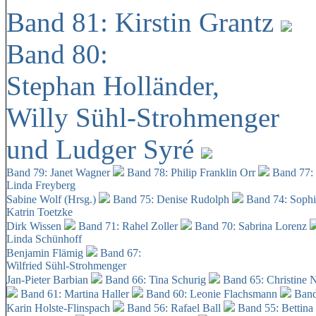
Band 81: Kirstin Grantz
Band 80:
Stephan Holländer,
Willy Sühl-Strohmenger
und Ludger Syré
Band 79: Janet Wagner
Band 78: Philip Franklin Orr
Band 77:
Linda Freyberg
Sabine Wolf (Hrsg.)
Band 75: Denise Rudolph
Band 74: Soph
Katrin Toetzke
Dirk Wissen
Band 71: Rahel Zoller
Band 70: Sabrina Lorenz
Linda Schünhoff
Benjamin Flämig
Band 67:
Wilfried Sühl-Strohmenger
Jan-Pieter Barbian
Band 66: Tina Schurig
Band 65: Christine 
Band 61: Martina Haller
Band 60:
Leonie Flachsmann
Band
Karin Holste-Flinspach
Band 56: Rafael Ball
Band 55: Bettina