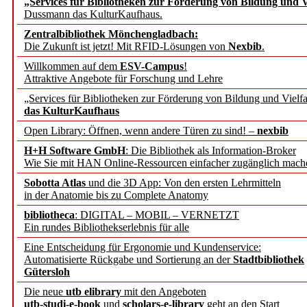
„Services für Bibliotheken zur Förderung von Bildung und Vi
angepasst
Dussmann das KulturKaufhaus.
Zentralbibliothek Mönchengladbach:
Wissenschaftskommunikati
Die Zukunft ist jetzt! Mit RFID-Lösungen von
Nexbib
.
Willkommen auf dem
ESV-Campus
!
konstruktiv!
Attraktive Angebote für Forschung und Lehre
„Services für Bibliotheken zur Förderung von Bildung und Vielfa
Mohr Siebeck übernimmt
das KulturKaufhaus
Open Library: Öffnen, wenn andere Türen zu sind! –
nexbib
und die Zeitschrift für 
H+H Software GmbH
: Die Bibliothek als Information-Broker
Wie Sie mit HAN Online-Ressourcen einfacher zugänglich mach
Francke Attempto
Sobotta Atlas
und die 3D App: Von den ersten Lehrmitteln
in der Anatomie bis zu Complete Anatomy
EBSCO Information Servic
bibliotheca
: DIGITAL – MOBIL – VERNETZT
Recherchefunktionen in
Ein rundes Bibliothekserlebnis für alle
Eine Entscheidung für Ergonomie und Kundenservice:
Automatisierte Rückgabe und Sortierung an der
Stadtbibliothek
Sorbisches Institut neu 
Gütersloh
Geschichte und kulturell
Die neue
utb elibrary
mit den Angeboten
utb-studi-e-book
und
scholars-e-library
geht an den Start