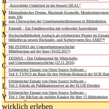
In der Ausgabe
06/2026
(August 20
„Knowledge Unlatched ist der bessere DEAL”
Was Hochschul­bibliotheken von i
Minimalistisches Design. Maximale Kontrolle. Monitoringsystem
testo 160
zum Überwachen der Umgebungsbedingungen in Bibliotheken.
Kinder in der digitalen Welt
Emerald – Ein Familienverlag mit weltweiter Auswirkung
Metadaten als Infrastruktur
Hochschulbibliothek Ansbach als erfolgreicher Pionier im Einsat
bibliothecas neuem Rückgabe- und Sortiersystem flex AMH™
Wenn Bots katalogisieren
Mit ZEDHIA der Unternehmensgeschichte
Mitteleuropas auf der Spur (10.02.2017)
Von Abschlusskleidern bis
ZEDHIA – Das Onlineportal für Wirtschafts-
und Unternehmensgeschichte (22.11.2016)
Geisterjagd-Ausrüstung in der
Erfolgreicher Einsatz von Open Source Software –
„Library of Things“ unterwegs
Teil 3: TYPO3 als Basis für den Website-Relaunch der SUB Ha
Erfolgreicher Einsatz von Open Source Software –
Lesen als Infrastrukturaufgabe
Teil 2: Kitodo als Publikationsserver an der SLUB Dresden
Erfolgreicher Einsatz von Open Source Software –
Wie Jugendliche Social Media
Teil 1: Die BibApp als mobiler Katalog für über 15 Bibliotheken
wirklich erleben