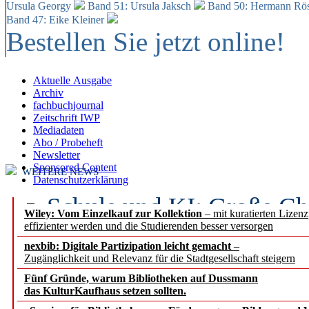
Ursula Georgy
Band 51: Ursula Jaksch
Band 50:
Hermann Rös
Band 47: Eike Kleiner
Bestellen Sie jetzt online!
Aktuelle Ausgabe
Archiv
fachbuchjournal
Zeitschrift IWP
Mediadaten
Abo / Probeheft
Newsletter
Sponsored Content
WEITERE NEWS
Datenschutzerklärung
Schule und KI: Große Ch
Wiley: Vom Einzelkauf zur Kollektion
– mit kuratierten Lizen
effizienter werden und die Studierenden besser versorgen
Voraussetzungen
nexbib: Digitale Partizipation leicht gemacht
–
Zugänglichkeit und Relevanz für die Stadtgesellschaft steigern
Erfolgreiches erstes Hal
Fünf Gründe, warum Bibliotheken auf Dussmann
Segment Research – Ausb
das KulturKaufhaus setzen sollten.