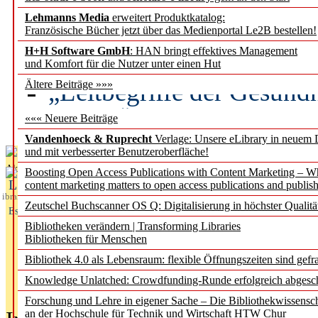
Lehmanns Media
erweitert Produktkatalog:
Künstliche Intelligenz a
Französische Bücher jetzt über das Medienportal Le2B bestellen!
besser zu verstehen
H+H Software GmbH
: HAN bringt effektives Management
und Komfort für die Nutzer unter einen Hut
„Leitbegriffe der Gesund
Ältere Beiträge »»»
des BIÖG erscheinen Ope
««« Neuere Beiträge
Vandenhoeck & Ruprecht
Verlage: Unsere eLibrary in neuem 
und mit verbesserter Benutzeroberfläche!
Aktuelles aus
Boosting Open Access Publications with Content Marketing – 
L
content marketing matters to open access publications and publish
ibrary
Zeutschel Buchscanner OS Q: Digitalisierung in höchster Qualitä
Essentials
Bibliotheken verändern | Transforming Libraries
Bibliotheken für Menschen
Bibliothek 4.0 als Lebensraum: flexible Öffnungszeiten sind gefra
Knowledge Unlatched: Crowdfunding-Runde erfolgreich abgesc
Forschung und Lehre in eigener Sache – Die Bibliothekwissensc
an der Hochschule für Technik und Wirtschaft HTW Chur