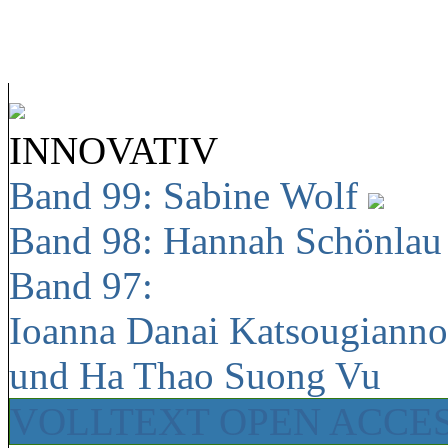
INNOVATIV
Band 99: Sabine Wolf
Band 98: Hannah Schönla
Band 97:
Ioanna Danai Katsougiann
und Ha Thao Suong Vu
VOLLTEXT OPEN ACCE