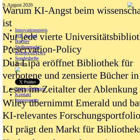
9. August 2026
Warum KI-Angst beim wissenschaft
ist
Innovationspreis
Nur jede vierte Universitätsbibliot
TIP Award
Bücher
Preservation-Policy
Stellenmarkt
KongressNews
Sonderhefte
Dua Lipa eröffnet Bibliothek für
Teilen
verbotene und zensierte Bücher in
Lesen im Zeitalter der Ablenkung
Zitierrichtlinien
Kontakt
Wiley übernimmt Emerald und ba
Impresssum
KI-relevantes Forschungsportfolio
KI prägt den Markt für Bibliothe