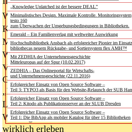
In der Ausgabe
06/2026
(August 20
„Knowledge Unlatched ist der bessere DEAL”
Was Hochschul­bibliotheken von i
Minimalistisches Design. Maximale Kontrolle. Monitoringsystem
testo 160
zum Überwachen der Umgebungsbedingungen in Bibliotheken.
Kinder in der digitalen Welt
Emerald – Ein Familienverlag mit weltweiter Auswirkung
Metadaten als Infrastruktur
Hochschulbibliothek Ansbach als erfolgreicher Pionier im Einsat
bibliothecas neuem Rückgabe- und Sortiersystem flex AMH™
Wenn Bots katalogisieren
Mit ZEDHIA der Unternehmensgeschichte
Mitteleuropas auf der Spur (10.02.2017)
Von Abschlusskleidern bis
ZEDHIA – Das Onlineportal für Wirtschafts-
und Unternehmensgeschichte (22.11.2016)
Geisterjagd-Ausrüstung in der
Erfolgreicher Einsatz von Open Source Software –
„Library of Things“ unterwegs
Teil 3: TYPO3 als Basis für den Website-Relaunch der SUB Ha
Erfolgreicher Einsatz von Open Source Software –
Lesen als Infrastrukturaufgabe
Teil 2: Kitodo als Publikationsserver an der SLUB Dresden
Erfolgreicher Einsatz von Open Source Software –
Wie Jugendliche Social Media
Teil 1: Die BibApp als mobiler Katalog für über 15 Bibliotheken
wirklich erleben