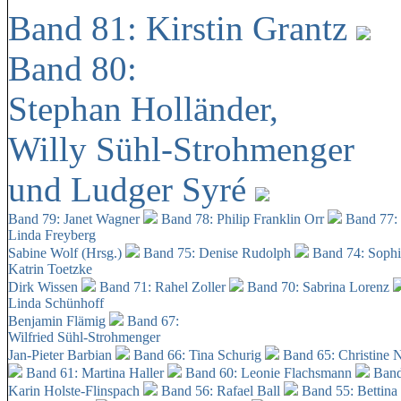
Band 81: Kirstin Grantz
Band 80:
Stephan Holländer,
Willy Sühl-Strohmenger
und Ludger Syré
Band 79: Janet Wagner
Band 78: Philip Franklin Orr
Band 77:
Linda Freyberg
Sabine Wolf (Hrsg.)
Band 75: Denise Rudolph
Band 74: Soph
Katrin Toetzke
Dirk Wissen
Band 71: Rahel Zoller
Band 70: Sabrina Lorenz
Linda Schünhoff
Benjamin Flämig
Band 67:
Wilfried Sühl-Strohmenger
Jan-Pieter Barbian
Band 66: Tina Schurig
Band 65: Christine 
Band 61: Martina Haller
Band 60:
Leonie Flachsmann
Band
Karin Holste-Flinspach
Band 56: Rafael Ball
Band 55: Bettina