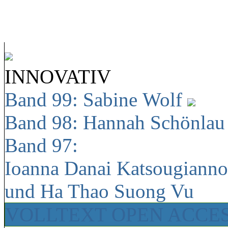
INNOVATIV
Band 99: Sabine Wolf
Band 98: Hannah Schönla
Band 97:
Ioanna Danai Katsougiann
und Ha Thao Suong Vu
VOLLTEXT OPEN ACCE