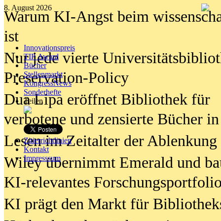
8. August 2026
Warum KI-Angst beim wissenschaft
ist
Innovationspreis
Nur jede vierte Universitätsbibliot
TIP Award
Bücher
Preservation-Policy
Stellenmarkt
KongressNews
Sonderhefte
Dua Lipa eröffnet Bibliothek für
Teilen
verbotene und zensierte Bücher in
Lesen im Zeitalter der Ablenkung
Zitierrichtlinien
Kontakt
Wiley übernimmt Emerald und ba
Impresssum
KI-relevantes Forschungsportfolio
KI prägt den Markt für Bibliothe