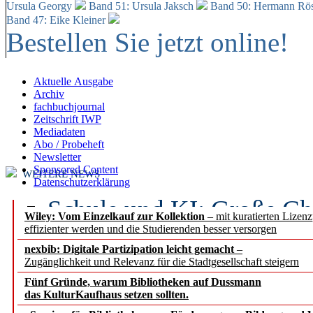
Ursula Georgy
Band 51: Ursula Jaksch
Band 50:
Hermann Rös
Band 47: Eike Kleiner
Bestellen Sie jetzt online!
Aktuelle Ausgabe
Archiv
fachbuchjournal
Zeitschrift IWP
Mediadaten
Abo / Probeheft
Newsletter
Sponsored Content
WEITERE NEWS
Datenschutzerklärung
Schule und KI: Große Ch
Wiley: Vom Einzelkauf zur Kollektion
– mit kuratierten Lizen
effizienter werden und die Studierenden besser versorgen
Voraussetzungen
nexbib: Digitale Partizipation leicht gemacht
–
Zugänglichkeit und Relevanz für die Stadtgesellschaft steigern
Erfolgreiches erstes Hal
Fünf Gründe, warum Bibliotheken auf Dussmann
Segment Research – Ausb
das KulturKaufhaus setzen sollten.