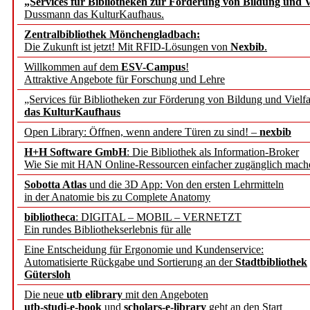
„Services für Bibliotheken zur Förderung von Bildung und Vi
angepasst
Dussmann das KulturKaufhaus.
Zentralbibliothek Mönchengladbach:
Wissenschaftskommunikati
Die Zukunft ist jetzt! Mit RFID-Lösungen von
Nexbib
.
Willkommen auf dem
ESV-Campus
!
konstruktiv!
Attraktive Angebote für Forschung und Lehre
„Services für Bibliotheken zur Förderung von Bildung und Vielfa
Mohr Siebeck übernimmt
das KulturKaufhaus
Open Library: Öffnen, wenn andere Türen zu sind! –
nexbib
und die Zeitschrift für 
H+H Software GmbH
: Die Bibliothek als Information-Broker
Wie Sie mit HAN Online-Ressourcen einfacher zugänglich mach
Francke Attempto
Sobotta Atlas
und die 3D App: Von den ersten Lehrmitteln
in der Anatomie bis zu Complete Anatomy
EBSCO Information Servic
bibliotheca
: DIGITAL – MOBIL – VERNETZT
Recherchefunktionen in
Ein rundes Bibliothekserlebnis für alle
Eine Entscheidung für Ergonomie und Kundenservice:
Automatisierte Rückgabe und Sortierung an der
Stadtbibliothek
Sorbisches Institut neu 
Gütersloh
Geschichte und kulturell
Die neue
utb elibrary
mit den Angeboten
utb-studi-e-book
und
scholars-e-library
geht an den Start