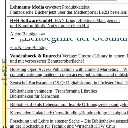
Lehmanns Media
erweitert Produktkatalog:
Künstliche Intelligenz a
Französische Bücher jetzt über das Medienportal Le2B bestellen!
besser zu verstehen
H+H Software GmbH
: HAN bringt effektives Management
und Komfort für die Nutzer unter einen Hut
„Leitbegriffe der Gesund
Ältere Beiträge »»»
des BIÖG erscheinen Ope
««« Neuere Beiträge
Vandenhoeck & Ruprecht
Verlage: Unsere eLibrary in neuem 
und mit verbesserter Benutzeroberfläche!
Aktuelles aus
Boosting Open Access Publications with Content Marketing – 
L
content marketing matters to open access publications and publish
ibrary
Zeutschel Buchscanner OS Q: Digitalisierung in höchster Qualitä
Essentials
Bibliotheken verändern | Transforming Libraries
Bibliotheken für Menschen
Bibliothek 4.0 als Lebensraum: flexible Öffnungszeiten sind gefra
Knowledge Unlatched: Crowdfunding-Runde erfolgreich abgesc
Forschung und Lehre in eigener Sache – Die Bibliothekwissensc
an der Hochschule für Technik und Wirtschaft HTW Chur