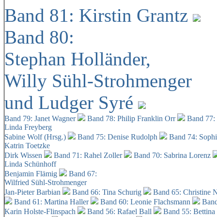
Band 81: Kirstin Grantz
Band 80:
Stephan Holländer,
Willy Sühl-Strohmenger
und Ludger Syré
Band 79: Janet Wagner
Band 78: Philip Franklin Orr
Band 77:
Linda Freyberg
Sabine Wolf (Hrsg.)
Band 75: Denise Rudolph
Band 74: Soph
Katrin Toetzke
Dirk Wissen
Band 71: Rahel Zoller
Band 70: Sabrina Lorenz
Linda Schünhoff
Benjamin Flämig
Band 67:
Wilfried Sühl-Strohmenger
Jan-Pieter Barbian
Band 66: Tina Schurig
Band 65: Christine 
Band 61: Martina Haller
Band 60:
Leonie Flachsmann
Band
Karin Holste-Flinspach
Band 56: Rafael Ball
Band 55: Bettina