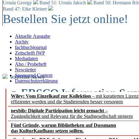
Ursula Georgy
Band 51: Ursula Jaksch
Band 50:
Hermann Rös
Band 47: Eike Kleiner
Bestellen Sie jetzt online!
Aktuelle Ausgabe
Archiv
fachbuchjournal
Zeitschrift IWP
Mediadaten
Abo / Probeheft
Newsletter
Sponsored Content
WEITERE NEWS
Datenschutzerklärung
EBSCO Information Servic
Wiley: Vom Einzelkauf zur Kollektion
– mit kuratierten Lizen
effizienter werden und die Studierenden besser versorgen
Recherchefunktionen in
nexbib: Digitale Partizipation leicht gemacht
–
Zugänglichkeit und Relevanz für die Stadtgesellschaft steigern
Sorbisches Institut neu 
Fünf Gründe, warum Bibliotheken auf Dussmann
Geschichte und kulturell
das KulturKaufhaus setzen sollten.