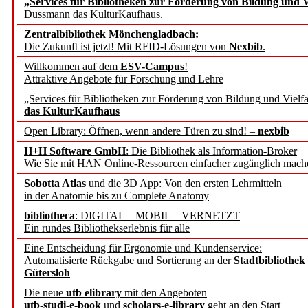
„Services für Bibliotheken zur Förderung von Bildung und Vi
Dussmann das KulturKaufhaus.
Künstliche Intelligenz a
Zentralbibliothek Mönchengladbach:
besser zu verstehen
Die Zukunft ist jetzt! Mit RFID-Lösungen von
Nexbib
.
Willkommen auf dem
ESV-Campus
!
Attraktive Angebote für Forschung und Lehre
„Leitbegriffe der Gesund
„Services für Bibliotheken zur Förderung von Bildung und Vielfa
des BIÖG erscheinen Ope
das KulturKaufhaus
Open Library: Öffnen, wenn andere Türen zu sind! –
nexbib
Forschungsdateninfrastru
H+H Software GmbH
: Die Bibliothek als Information-Broker
Wie Sie mit HAN Online-Ressourcen einfacher zugänglich mach
jedem Experiment
Sobotta Atlas
und die 3D App: Von den ersten Lehrmitteln
in der Anatomie bis zu Complete Anatomy
DFG setzt Förderung des
bibliotheca
: DIGITAL – MOBIL – VERNETZT
Ein rundes Bibliothekserlebnis für alle
FAIRmat fort
Eine Entscheidung für Ergonomie und Kundenservice:
Automatisierte Rückgabe und Sortierung an der
Stadtbibliothek
Bayerns digitale Schatzk
Gütersloh
Die neue
utb elibrary
mit den Angeboten
Schulwandbilder aus Wür
utb-studi-e-book
und
scholars-e-library
geht an den Start