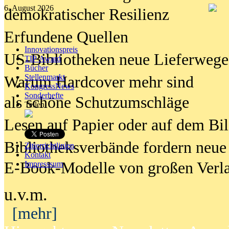
6. August 2026
demokratischer Resilienz
Erfundene Quellen
Innovationspreis
US-Bibliotheken neue Lieferwege
TIP Award
Bücher
Stellenmarkt
Warum Hardcover mehr sind
KongressNews
Sonderhefte
als schöne Schutzumschläge
Teilen
Lesen auf Papier oder auf dem Bi
Bibliotheksverbände fordern neue
Zitierrichtlinien
Kontakt
E-Book-Modelle von großen Verl
Impresssum
u.v.m.
[mehr]