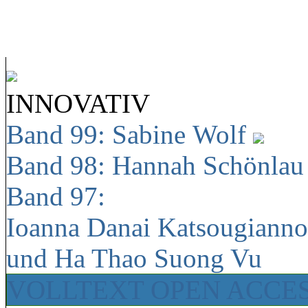
INNOVATIV
Band 99: Sabine Wolf
Band 98: Hannah Schönla
Band 97:
Ioanna Danai Katsougiann
und Ha Thao Suong Vu
VOLLTEXT OPEN ACCE