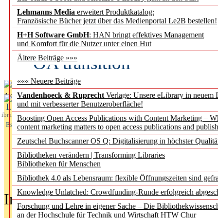
Lehmanns Media
erweitert Produktkatalog:
Fifth Open Access Repor
Französische Bücher jetzt über das Medienportal Le2B bestellen!
H+H Software GmbH
: HAN bringt effektives Management
transformative agreements
und Komfort für die Nutzer unter einen Hut
OA transition
Ältere Beiträge »»»
««« Neuere Beiträge
Vandenhoeck & Ruprecht
Verlage: Unsere eLibrary in neuem 
Aktuelles aus
und mit verbesserter Benutzeroberfläche!
L
ibrary
Boosting Open Access Publications with Content Marketing – 
Essentials
content marketing matters to open access publications and publish
Zeutschel Buchscanner OS Q: Digitalisierung in höchster Qualitä
Bibliotheken verändern | Transforming Libraries
Bibliotheken für Menschen
Bibliothek 4.0 als Lebensraum: flexible Öffnungszeiten sind gefra
Knowledge Unlatched: Crowdfunding-Runde erfolgreich abgesc
In der Ausgabe
05/2026
(Juni/Juli
Forschung und Lehre in eigener Sache – Die Bibliothekwissensc
an der Hochschule für Technik und Wirtschaft HTW Chur