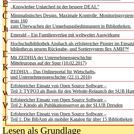
Bürgerforum fordert mehr Medienb
„Knowledge Unlatched ist der bessere DEAL”
Öffentlichkeit
Minimalistisches Design. Maximale Kontrolle. Monitoringsystem
testo 160
Jugendliche wollen besseren Schut
zum Überwachen der Umgebungsbedingungen in Bibliotheken.
Emerald – Ein Familienverlag mit weltweiter Auswirkung
Verbote
Hochschulbibliothek Ansbach als erfolgreicher Pionier im Einsat
bibliothecas neuem Rückgabe- und Sortiersystem flex AMH™
Digitale Langzeit­archi­vierung br
Mit ZEDHIA der Unternehmensgeschichte
Mitteleuropas auf der Spur (10.02.2017)
KI-Chatbots werden Teil der wiss
ZEDHIA – Das Onlineportal für Wirtschafts-
und Unternehmensgeschichte (22.11.2016)
Offene Infrastrukturen für
Erfolgreicher Einsatz von Open Source Software –
wissenschaftliche Informationssy
Teil 3: TYPO3 als Basis für den Website-Relaunch der SUB Ha
Erfolgreicher Einsatz von Open Source Software –
Warum die Debatte über KI-Texte
Teil 2: Kitodo als Publikationsserver an der SLUB Dresden
Erfolgreicher Einsatz von Open Source Software –
zu kurz greift
Teil 1: Die BibApp als mobiler Katalog für über 15 Bibliotheken
Lesen als Grundlage