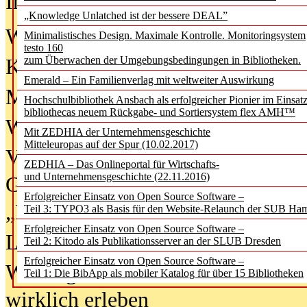
In der Ausgabe
06/2026
(August 20
„Knowledge Unlatched ist der bessere DEAL”
Was Hochschul­bibliotheken von i
Minimalistisches Design. Maximale Kontrolle. Monitoringsystem
testo 160
zum Überwachen der Umgebungsbedingungen in Bibliotheken.
Kinder in der digitalen Welt
Emerald – Ein Familienverlag mit weltweiter Auswirkung
Metadaten als Infrastruktur
Hochschulbibliothek Ansbach als erfolgreicher Pionier im Einsat
bibliothecas neuem Rückgabe- und Sortiersystem flex AMH™
Wenn Bots katalogisieren
Mit ZEDHIA der Unternehmensgeschichte
Mitteleuropas auf der Spur (10.02.2017)
Von Abschlusskleidern bis
ZEDHIA – Das Onlineportal für Wirtschafts-
und Unternehmensgeschichte (22.11.2016)
Geisterjagd-Ausrüstung in der
Erfolgreicher Einsatz von Open Source Software –
„Library of Things“ unterwegs
Teil 3: TYPO3 als Basis für den Website-Relaunch der SUB Ha
Erfolgreicher Einsatz von Open Source Software –
Lesen als Infrastrukturaufgabe
Teil 2: Kitodo als Publikationsserver an der SLUB Dresden
Erfolgreicher Einsatz von Open Source Software –
Wie Jugendliche Social Media
Teil 1: Die BibApp als mobiler Katalog für über 15 Bibliotheken
wirklich erleben