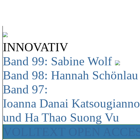
INNOVATIV
Band 99: Sabine Wolf
Band 98: Hannah Schönla
Band 97:
Ioanna Danai Katsougiann
und Ha Thao Suong Vu
VOLLTEXT OPEN ACCE