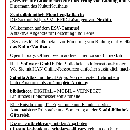
„Services für Bibliotheken zur Förderung von Bildung und Vi
angepasst
Dussmann das KulturKaufhaus.
Zentralbibliothek Mönchengladbach:
Wissenschaftskommunikati
Die Zukunft ist jetzt! Mit RFID-Lösungen von
Nexbib
.
Willkommen auf dem
ESV-Campus
!
konstruktiv!
Attraktive Angebote für Forschung und Lehre
„Services für Bibliotheken zur Förderung von Bildung und Vielfa
Mohr Siebeck übernimmt
das KulturKaufhaus
Open Library: Öffnen, wenn andere Türen zu sind! –
nexbib
und die Zeitschrift für 
H+H Software GmbH
: Die Bibliothek als Information-Broker
Wie Sie mit HAN Online-Ressourcen einfacher zugänglich mach
Francke Attempto
Sobotta Atlas
und die 3D App: Von den ersten Lehrmitteln
in der Anatomie bis zu Complete Anatomy
EBSCO Information Servic
bibliotheca
: DIGITAL – MOBIL – VERNETZT
Recherchefunktionen in
Ein rundes Bibliothekserlebnis für alle
Eine Entscheidung für Ergonomie und Kundenservice:
Automatisierte Rückgabe und Sortierung an der
Stadtbibliothek
Sorbisches Institut neu 
Gütersloh
Geschichte und kulturell
Die neue
utb elibrary
mit den Angeboten
utb-studi-e-book
und
scholars-e-library
geht an den Start