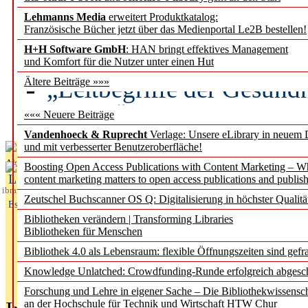
Lehmanns Media
erweitert Produktkatalog:
Künstliche Intelligenz a
Französische Bücher jetzt über das Medienportal Le2B bestellen!
besser zu verstehen
H+H Software GmbH
: HAN bringt effektives Management
und Komfort für die Nutzer unter einen Hut
„Leitbegriffe der Gesund
Ältere Beiträge »»»
des BIÖG erscheinen Ope
««« Neuere Beiträge
Vandenhoeck & Ruprecht
Verlage: Unsere eLibrary in neuem 
und mit verbesserter Benutzeroberfläche!
Aktuelles aus
Boosting Open Access Publications with Content Marketing – 
L
content marketing matters to open access publications and publish
ibrary
Zeutschel Buchscanner OS Q: Digitalisierung in höchster Qualitä
Essentials
Bibliotheken verändern | Transforming Libraries
Bibliotheken für Menschen
Bibliothek 4.0 als Lebensraum: flexible Öffnungszeiten sind gefra
Knowledge Unlatched: Crowdfunding-Runde erfolgreich abgesc
Forschung und Lehre in eigener Sache – Die Bibliothekwissensc
an der Hochschule für Technik und Wirtschaft HTW Chur