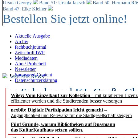
Ursula Georgy
Band 51: Ursula Jaksch
Band 50:
Hermann Rös
Band 47: Eike Kleiner
Bestellen Sie jetzt online!
Aktuelle Ausgabe
Archiv
fachbuchjournal
Zeitschrift IWP
Mediadaten
Abo / Probeheft
Newsletter
Sponsored Content
WEITERE NEWS
Datenschutzerklärung
Schule und KI: Große Ch
Wiley: Vom Einzelkauf zur Kollektion
– mit kuratierten Lizen
effizienter werden und die Studierenden besser versorgen
Voraussetzungen
nexbib: Digitale Partizipation leicht gemacht
–
Zugänglichkeit und Relevanz für die Stadtgesellschaft steigern
Erfolgreiches erstes Hal
Fünf Gründe, warum Bibliotheken auf Dussmann
Segment Research – Ausb
das KulturKaufhaus setzen sollten.