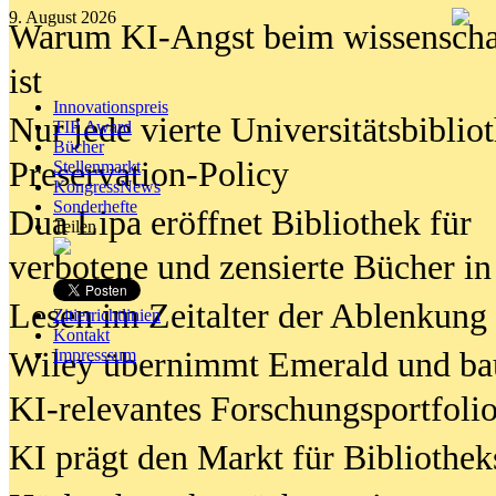
9. August 2026
Warum KI-Angst beim wissenschaft
ist
Innovationspreis
Nur jede vierte Universitätsbibliot
TIP Award
Bücher
Preservation-Policy
Stellenmarkt
KongressNews
Sonderhefte
Dua Lipa eröffnet Bibliothek für
Teilen
verbotene und zensierte Bücher in
Lesen im Zeitalter der Ablenkung
Zitierrichtlinien
Kontakt
Wiley übernimmt Emerald und ba
Impresssum
KI-relevantes Forschungsportfolio
KI prägt den Markt für Bibliothe