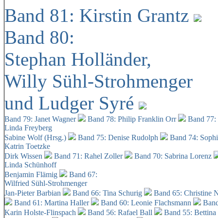
Band 81: Kirstin Grantz
Band 80:
Stephan Holländer,
Willy Sühl-Strohmenger
und Ludger Syré
Band 79: Janet Wagner
Band 78: Philip Franklin Orr
Band 77:
Linda Freyberg
Sabine Wolf (Hrsg.)
Band 75: Denise Rudolph
Band 74: Soph
Katrin Toetzke
Dirk Wissen
Band 71: Rahel Zoller
Band 70: Sabrina Lorenz
Linda Schünhoff
Benjamin Flämig
Band 67:
Wilfried Sühl-Strohmenger
Jan-Pieter Barbian
Band 66: Tina Schurig
Band 65: Christine 
Band 61: Martina Haller
Band 60:
Leonie Flachsmann
Band
Karin Holste-Flinspach
Band 56: Rafael Ball
Band 55: Bettina