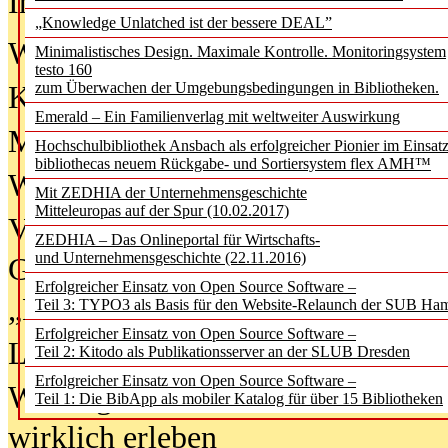
In der Ausgabe
06/2026
(August 20
„Knowledge Unlatched ist der bessere DEAL”
Was Hochschul­bibliotheken von i
Minimalistisches Design. Maximale Kontrolle. Monitoringsystem
testo 160
zum Überwachen der Umgebungsbedingungen in Bibliotheken.
Kinder in der digitalen Welt
Emerald – Ein Familienverlag mit weltweiter Auswirkung
Metadaten als Infrastruktur
Hochschulbibliothek Ansbach als erfolgreicher Pionier im Einsat
bibliothecas neuem Rückgabe- und Sortiersystem flex AMH™
Wenn Bots katalogisieren
Mit ZEDHIA der Unternehmensgeschichte
Mitteleuropas auf der Spur (10.02.2017)
Von Abschlusskleidern bis
ZEDHIA – Das Onlineportal für Wirtschafts-
und Unternehmensgeschichte (22.11.2016)
Geisterjagd-Ausrüstung in der
Erfolgreicher Einsatz von Open Source Software –
„Library of Things“ unterwegs
Teil 3: TYPO3 als Basis für den Website-Relaunch der SUB Ha
Erfolgreicher Einsatz von Open Source Software –
Lesen als Infrastrukturaufgabe
Teil 2: Kitodo als Publikationsserver an der SLUB Dresden
Erfolgreicher Einsatz von Open Source Software –
Wie Jugendliche Social Media
Teil 1: Die BibApp als mobiler Katalog für über 15 Bibliotheken
wirklich erleben