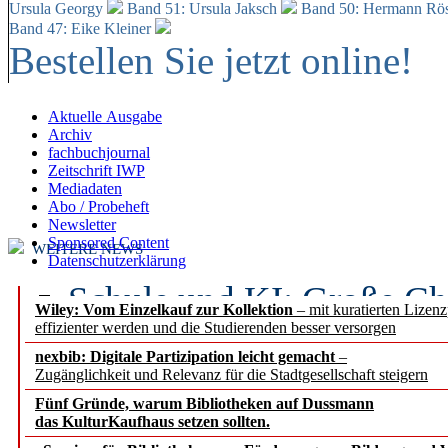
Ursula Georgy
Band 51: Ursula Jaksch
Band 50:
Hermann Rös
Band 47: Eike Kleiner
Bestellen Sie jetzt online!
Aktuelle Ausgabe
Archiv
fachbuchjournal
Zeitschrift IWP
Mediadaten
Abo / Probeheft
Newsletter
Sponsored Content
WEITERE NEWS
Datenschutzerklärung
Schule und KI: Große Ch
Wiley: Vom Einzelkauf zur Kollektion
– mit kuratierten Lizen
effizienter werden und die Studierenden besser versorgen
Voraussetzungen
nexbib: Digitale Partizipation leicht gemacht
–
Zugänglichkeit und Relevanz für die Stadtgesellschaft steigern
Erfolgreiches erstes Hal
Fünf Gründe, warum Bibliotheken auf Dussmann
Segment Research – Ausb
das KulturKaufhaus setzen sollten.