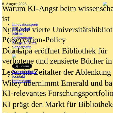
8. August 2026
Warum KI-Angst beim wissenschaft
ist
Innovationspreis
Nur jede vierte Universitätsbibliot
TIP Award
Bücher
Preservation-Policy
Stellenmarkt
KongressNews
Sonderhefte
Dua Lipa eröffnet Bibliothek für
Teilen
verbotene und zensierte Bücher in
Lesen im Zeitalter der Ablenkung
Zitierrichtlinien
Kontakt
Wiley übernimmt Emerald und ba
Impresssum
KI-relevantes Forschungsportfolio
KI prägt den Markt für Bibliothe