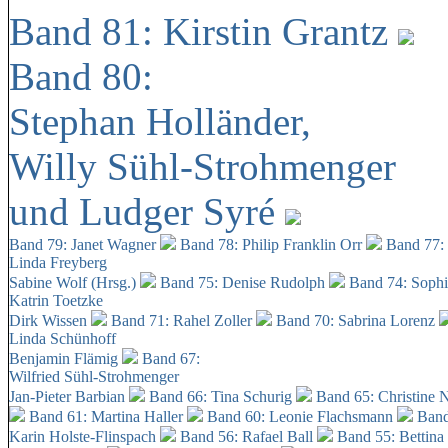
Band 81: Kirstin Grantz
Band 80:
Stephan Holländer,
Willy Sühl-Strohmenger
und Ludger Syré
Band 79: Janet Wagner
Band 78: Philip Franklin Orr
Band 77:
Linda Freyberg
Sabine Wolf (Hrsg.)
Band 75: Denise Rudolph
Band 74: Soph
Katrin Toetzke
Dirk Wissen
Band 71: Rahel Zoller
Band 70: Sabrina Lorenz
Linda Schünhoff
Benjamin Flämig
Band 67:
Wilfried Sühl-Strohmenger
Jan-Pieter Barbian
Band 66: Tina Schurig
Band 65: Christine 
Band 61: Martina Haller
Band 60:
Leonie Flachsmann
Band
Karin Holste-Flinspach
Band 56: Rafael Ball
Band 55: Bettina