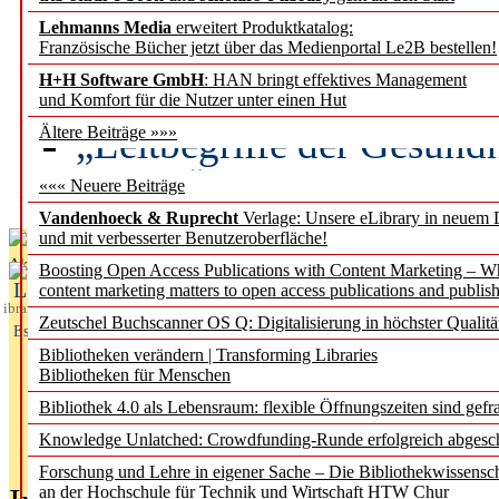
Lehmanns Media
erweitert Produktkatalog:
Künstliche Intelligenz a
Französische Bücher jetzt über das Medienportal Le2B bestellen!
besser zu verstehen
H+H Software GmbH
: HAN bringt effektives Management
und Komfort für die Nutzer unter einen Hut
„Leitbegriffe der Gesund
Ältere Beiträge »»»
des BIÖG erscheinen Ope
««« Neuere Beiträge
Vandenhoeck & Ruprecht
Verlage: Unsere eLibrary in neuem 
und mit verbesserter Benutzeroberfläche!
Aktuelles aus
Boosting Open Access Publications with Content Marketing – 
L
content marketing matters to open access publications and publish
ibrary
Zeutschel Buchscanner OS Q: Digitalisierung in höchster Qualitä
Essentials
Bibliotheken verändern | Transforming Libraries
Bibliotheken für Menschen
Bibliothek 4.0 als Lebensraum: flexible Öffnungszeiten sind gefra
Knowledge Unlatched: Crowdfunding-Runde erfolgreich abgesc
Forschung und Lehre in eigener Sache – Die Bibliothekwissensc
an der Hochschule für Technik und Wirtschaft HTW Chur