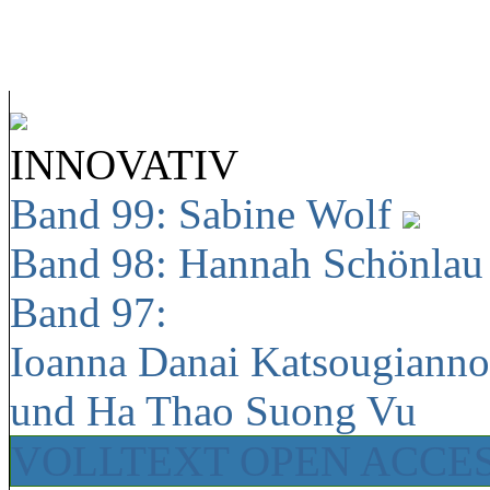
INNOVATIV
Band 99: Sabine Wolf
Band 98: Hannah Schönla
Band 97:
Ioanna Danai Katsougiann
und Ha Thao Suong Vu
VOLLTEXT OPEN ACCE