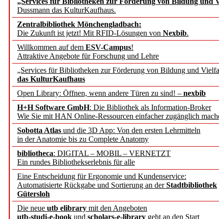
„Services für Bibliotheken zur Förderung von Bildung und Vi
angepasst
Dussmann das KulturKaufhaus.
Zentralbibliothek Mönchengladbach:
Wissenschaftskommunikati
Die Zukunft ist jetzt! Mit RFID-Lösungen von
Nexbib
.
Willkommen auf dem
ESV-Campus
!
konstruktiv!
Attraktive Angebote für Forschung und Lehre
„Services für Bibliotheken zur Förderung von Bildung und Vielfa
Mohr Siebeck übernimmt
das KulturKaufhaus
Open Library: Öffnen, wenn andere Türen zu sind! –
nexbib
und die Zeitschrift für 
H+H Software GmbH
: Die Bibliothek als Information-Broker
Wie Sie mit HAN Online-Ressourcen einfacher zugänglich mach
Francke Attempto
Sobotta Atlas
und die 3D App: Von den ersten Lehrmitteln
in der Anatomie bis zu Complete Anatomy
EBSCO Information Servic
bibliotheca
: DIGITAL – MOBIL – VERNETZT
Recherchefunktionen in
Ein rundes Bibliothekserlebnis für alle
Eine Entscheidung für Ergonomie und Kundenservice:
Automatisierte Rückgabe und Sortierung an der
Stadtbibliothek
Sorbisches Institut neu 
Gütersloh
Geschichte und kulturell
Die neue
utb elibrary
mit den Angeboten
utb-studi-e-book
und
scholars-e-library
geht an den Start